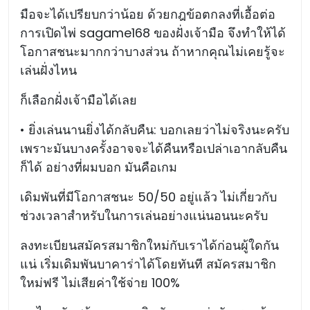
มือจะได้เปรียบกว่าน้อย ด้วยกฎข้อตกลงที่เอื้อต่อ
การเปิดไพ่ sagame168 ของฝั่งเจ้ามือ จึงทำให้ได้
โอกาสชนะมากกว่าบางส่วน ถ้าหากคุณไม่เคยรู้จะ
เล่นฝั่งไหน
ก็เลือกฝั่งเจ้ามือได้เลย
• ยิ่งเล่นนานยิ่งได้กลับคืน: บอกเลยว่าไม่จริงนะครับ
เพราะมันบางครั้งอาจจะได้คืนหรือเปล่าเอากลับคืน
ก็ได้ อย่างที่ผมบอก มันคือเกม
เดิมพันที่มีโอกาสชนะ 50/50 อยู่แล้ว ไม่เกี่ยวกับ
ช่วงเวลาสำหรับในการเล่นอย่างแน่นอนนะครับ
ลงทะเบียนสมัครสมาชิกใหม่กับเราได้ก่อนผู้ใดกัน
แน่ เริ่มเดิมพันบาคาร่าได้โดยทันที สมัครสมาชิก
ใหม่ฟรี ไม่เสียค่าใช้จ่าย 100%