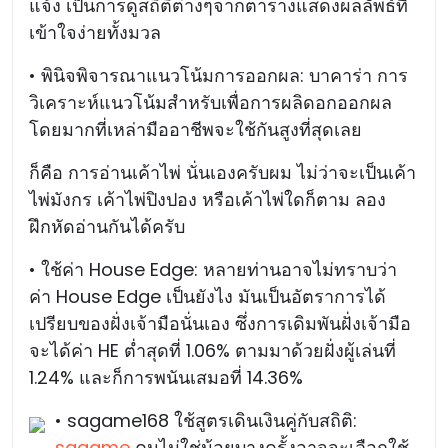
แจ้ง เป็นการดูสถิติต่างๆจากตารางแสดงผลลัพธ์ที่
เข้าใจง่ายทั้งมวล
• พินิจพิจารณาแนวโน้มการออกผล: บาคาร่า การ
วิเคราะห์แนวโน้มสำหรับเพื่อการผลิดอกออกผล
โดยมากที่เหล่ามืออาชีพจะใช้กันสูงที่สุดเลย
ก็คือ การอ่านเค้าไพ่ นั่นเองครับผม ไม่ว่าจะเป็นเค้า
ไพ่มังกร เค้าไพ่ปิงปอง หรือเค้าไพ่ใดก็ตาม ลอง
ฝึกหัดอ่านกันได้ครับ
• ใช้ค่า House Edge: หลายท่านอาจไม่ทราบว่า
ค่า House Edge เป็นยังไง มันเป็นอัตราการได้
เปรียบของฝั่งเจ้ามือนั่นเอง ซึ่งการเดิมพันฝั่งเจ้ามือ
จะได้ค่า HE ต่ำสุดที่ 1.06% ตามมาด้วยฝั่งผู้เล่นที่
1.24% และก็การพนันเสมอที่ 14.36%
• sagame168 ใช้สูตรเดินเงินคู่กับสถิติ:
sagame
คนไม่ใช่น้อยบางครั้งอาจจะเลือกใช้