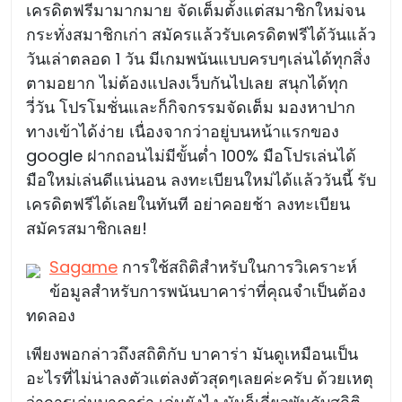
เครดิตฟรีมามากมาย จัดเต็มตั้งแต่สมาชิกใหม่จน
กระทั่งสมาชิกเก่า สมัครแล้วรับเครดิตฟรีได้วันแล้ว
วันเล่าตลอด 1 วัน มีเกมพนันแบบครบๆเล่นได้ทุกสิ่ง
ตามอยาก ไม่ต้องแปลงเว็บกันไปเลย สนุกได้ทุก
วี่วัน โปรโมชั่นและก็กิจกรรมจัดเต็ม มองหาปาก
ทางเข้าได้ง่าย เนื่องจากว่าอยู่บนหน้าแรกของ
google ฝากถอนไม่มีขั้นต่ำ 100% มือโปรเล่นได้
มือใหม่เล่นดีแน่นอน ลงทะเบียนใหม่ได้แล้ววันนี้ รับ
เครดิตฟรีได้เลยในทันที อย่าคอยช้า ลงทะเบียน
สมัครสมาชิกเลย!
Sagame
การใช้สถิติสำหรับในการวิเคราะห์
ข้อมูลสำหรับการพนันบาคาร่าที่คุณจำเป็นต้อง
ทดลอง
เพียงพอกล่าวถึงสถิติกับ บาคาร่า มันดูเหมือนเป็น
อะไรที่ไม่น่าลงตัวแต่ลงตัวสุดๆเลยค่ะครับ ด้วยเหตุ