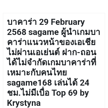
บาคาร่า 29 February
2568 sagame ผู้นำเกมบา
คาร่าแนวหน้าของเอเชีย
ไม่ผ่านเอเย่นต์ ฝาก-ถอน
ได้ไม่จำกัดเกมบาคาร่าที่
เหมาะกับคนไทย
sagame168 เล่นได้ 24
ชม.ไม่มีเบื่อ Top 69 by
Krystyna