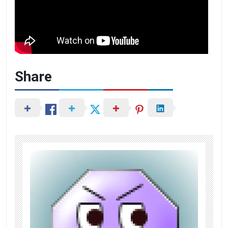
Share