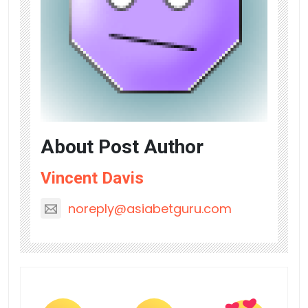
About Post Author
Vincent Davis
noreply@asiabetguru.com