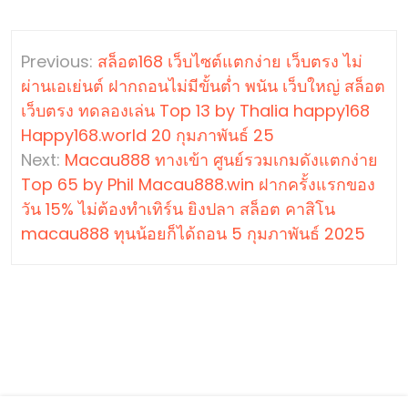
แนะแนว
Previous:
สล็อต168 เว็บไซต์แตกง่าย เว็บตรง ไม่
เรื่อง
ผ่านเอเย่นต์ ฝากถอนไม่มีขั้นต่ำ พนัน เว็บใหญ่ สล็อต
เว็บตรง ทดลองเล่น Top 13 by Thalia happy168
Happy168.world 20 กุมภาพันธ์ 25
Next:
Macau888 ทางเข้า ศูนย์รวมเกมดังแตกง่าย
Top 65 by Phil Macau888.win ฝากครั้งแรกของ
วัน 15% ไม่ต้องทำเทิร์น ยิงปลา สล็อต คาสิโน
macau888 ทุนน้อยก็ได้ถอน 5 กุมภาพันธ์ 2025