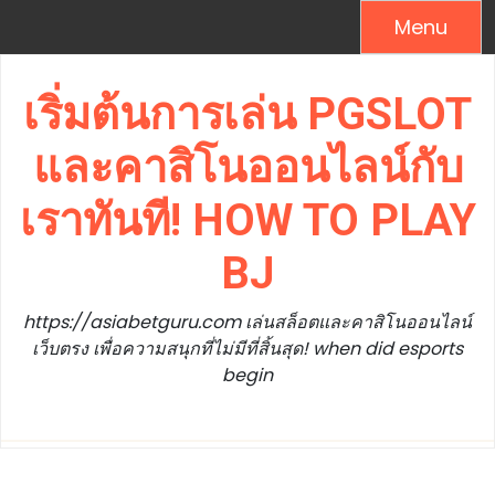
Skip
Menu
to
content
เริ่มต้นการเล่น PGSLOT
และคาสิโนออนไลน์กับ
เราทันที! HOW TO PLAY
BJ
https://asiabetguru.com เล่นสล็อตและคาสิโนออนไลน์
เว็บตรง เพื่อความสนุกที่ไม่มีที่สิ้นสุด! when did esports
begin