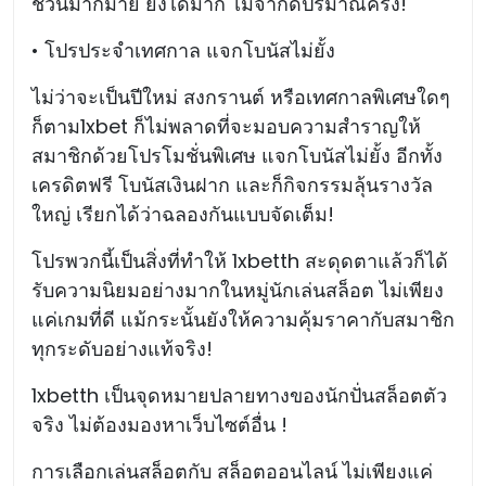
ชวนมากมาย ยิ่งได้มาก ไม่จำกัดปริมาณครั้ง!
• โปรประจำเทศกาล แจกโบนัสไม่ยั้ง
ไม่ว่าจะเป็นปีใหม่ สงกรานต์ หรือเทศกาลพิเศษใดๆ
ก็ตาม1xbet ก็ไม่พลาดที่จะมอบความสำราญให้
สมาชิกด้วยโปรโมชั่นพิเศษ แจกโบนัสไม่ยั้ง อีกทั้ง
เครดิตฟรี โบนัสเงินฝาก และก็กิจกรรมลุ้นรางวัล
ใหญ่ เรียกได้ว่าฉลองกันแบบจัดเต็ม!
โปรพวกนี้เป็นสิ่งที่ทำให้ 1xbetth สะดุดตาแล้วก็ได้
รับความนิยมอย่างมากในหมู่นักเล่นสล็อต ไม่เพียง
แค่เกมที่ดี แม้กระนั้นยังให้ความคุ้มราคากับสมาชิก
ทุกระดับอย่างแท้จริง!
1xbetth เป็นจุดหมายปลายทางของนักปั่นสล็อตตัว
จริง ไม่ต้องมองหาเว็บไซต์อื่น !
การเลือกเล่นสล็อตกับ สล็อตออนไลน์ ไม่เพียงแค่