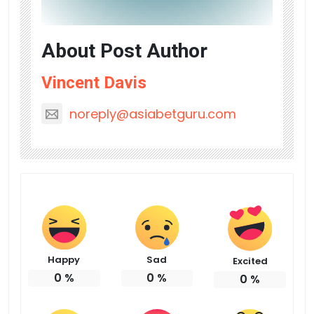
About Post Author
Vincent Davis
noreply@asiabetguru.com
Happy
Sad
Excited
0
%
0
%
0
%