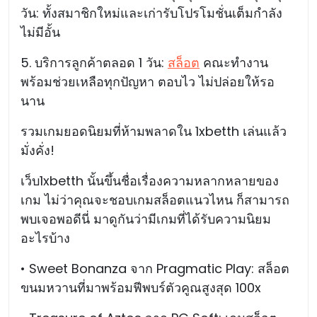
วัน: ทั้งสมาชิกใหม่และเก่ารับโปรโมชั่นเต็มกำลัง
ไม่มีอั้น
5. บริการลูกค้าตลอด 1 วัน:
สล็อต
คณะทำงาน
พร้อมช่วยเหลือทุกปัญหา ตอบไว ไม่ปล่อยให้รอ
นาน
รวมเกมยอดนิยมที่ห้ามพลาดใน 1xbetth เล่นแล้ว
มั่งคั่ง!
เว็บ1xbetth นั้นขึ้นชื่อเรื่องความหลากหลายของ
เกม ไม่ว่าคุณจะชอบเกมสล็อตแนวไหน ก็สามารถ
พบเจอพอดีนี่ มาดูกันว่ามีเกมที่ได้รับความนิยม
อะไรบ้าง
• Sweet Bonanza จาก Pragmatic Play: สล็อต
ขนมหวานที่มาพร้อมฟีพบร์ตัวคูณสูงสุด 100x