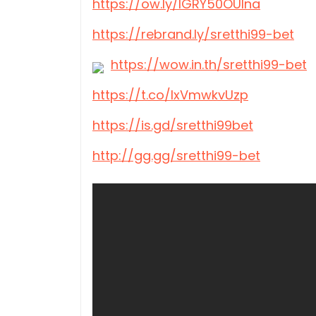
https://ow.ly/IGRY50OUIna
https://rebrand.ly/sretthi99-bet
https://wow.in.th/sretthi99-bet
https://t.co/lxVmwkvUzp
https://is.gd/sretthi99bet
http://gg.gg/sretthi99-bet