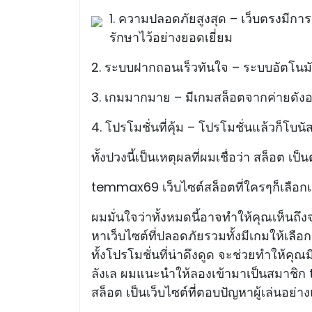
1. ความปลอดภัยสูงสุด – เว็บตรงมีการ
รักษาไว้อย่างยอดเยี่ยม
2. ระบบฝากถอนเร็วทันใจ – ระบบอัตโนมั
3. เกมมากมาย – มีเกมสล็อตจากค่ายดังอย่
4. โปรโมชั่นที่คุ้ม – โปรโมชั่นแล้วก็โบน
ทั้งปวงนี้เป็นเหตุผลที่ผมเชื่อว่า สล็อต 
temmax69 เว็บไซต์สล็อตที่ใครๆก็เลือกเ
ผมมั่นใจว่าทั้งหมดนี้อาจทำให้คุณเห็นถึ
หาเว็บไซต์ที่ปลอดภัยรวมทั้งมีเกมให้เ
ทั้งโปรโมชั่นที่น่าดึงดูด จะช่วยทำให้ค
ลังเล ผมแนะนำให้ลองเข้ามาเป็นสมาชิก 
สล็อต เป็นเว็บไซต์ที่ตอบปัญหาผู้เล่นอย่า