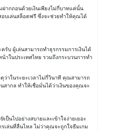
ฝากถอนด้วยเงินเพียงไม่กี่บาทแค่นั้น
บเล่นสล็อตฟรี ซึ่งจะช่วยทำให้คุณได้
ครับ ผู้เล่นสามารถทำธุรกรรมการเงินได้
นแนวหน้าในประเทศไทย รวมถึงกระบวนการทำ
ตุว่าในระยะเวลาไม่กี่วินาที คุณสามารถ
สากล ทำให้เชื่อมั่นได้ว่าเงินของคุณจะ
69เป็นไปอย่างสบายและเข้าใจง่ายเยอะ
รเล่นที่ลื่นไหล ไม่ว่าคุณจะถูกใจธีมเกม