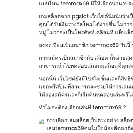
แบบไหน temmax69 มีให้เลือกนานาปร
เกมสล็อตจาก pgslot เว็บไซต์นั่นนับว่าเป
คุณได้รับเงินรางวัลใหญ่ได้ง่ายขึ้น ไม่
หมู่ ไม่ว่าจะเป็นโทรศัพท์เคลื่อนที่ แท็
ลงทะเบียนเป็นสมาชิก temmax69 วันนี้ ร
การสมัครเป็นสมาชิกกับ สล็อต นั้นง่ายสุด
สามารถนำไปทดสอบเล่นเกมสล็อตที่คุณพอ
นอกนั้น เว็บไซต์ยังมีโปรโมชั่นและก็สิทธ
แจกฟรีสปิน ที่สามารถจะช่วยให้การเล่นเ
ให้ลองสมัครและก็เริ่มต้นทดสอบเล่นฟรีได
ทำไมจะต้องเลือกเล่นที่ temmax69 ?
การเลือกเล่นสล็อตเว็บตรงอย่าง สล็อต 
เล่นtemmax69คนไม่ใช่น้อยติดอกติดใ