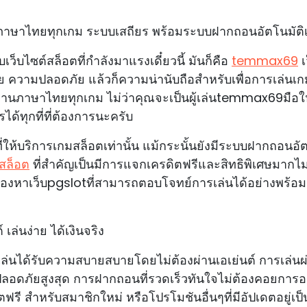
ับภาษาไทยทุกเกม ระบบเสถียร พร้อมระบบฝากถอนอัตโนมัติเ
เว็บไซต์สล็อตที่กำลังมาแรงเดี๋ยวนี้ มันก็คือ
temmax69
เ
วามปลอดภัย แล้วก็ความน่านับถือสำหรับเพื่อการเล่นเกมte
ช้งานภาษาไทยทุกเกม ไม่ว่าคุณจะเป็นผู้เล่นtemmax69มือ
้ทุกที่ที่ต้องการนะครับ
ที่ให้บริการเกมสล็อตเท่านั้น แม้กระนั้นยังมีระบบฝากถอนอัต
สล็อต
ที่สำคัญเป็นมีการแจกเครดิตฟรีและสิทธิพิเศษมากไม
ำลังมองหาเว็บpgslotที่สามารถตอบโจทย์การเล่นได้อย่างพร้อ
ล่นง่าย ได้เงินจริง
ผู้เล่นได้รับความสบายสบายโดยไม่ต้องผ่านเอเย่นต์ การเล่นผ่
ปลอดภัยสูงสุด การฝากถอนที่รวดเร็วทันใจไม่ต้องคอยกา
ตฟรี สำหรับสมาชิกใหม่ หรือโปรโมชันอื่นๆที่มีอัปเดตอยู่เ