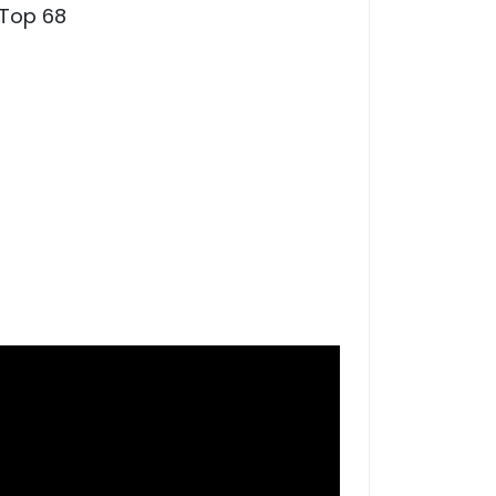
 Top 68