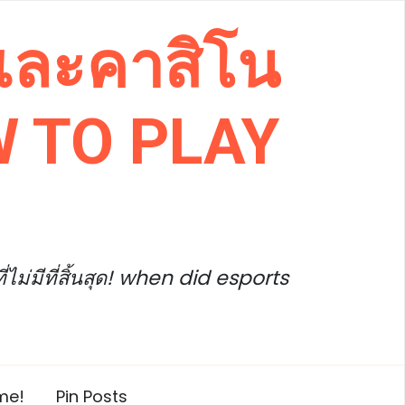
 และคาสิโน
W TO PLAY
ม่มีที่สิ้นสุด! when did esports
ime!
Pin Posts