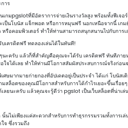
ะการ
็นเกมpgslotที่มีอัตราการจ่ายเงินรางวัลสูง พร้อมทั้งฟีเจอ
ว่าจะเป็นโบนัส แจ็กพอต หรือการหมุนฟรี นอกเหนือจากนี้ เก
บเล็ต หรือคอมพิวเตอร์ ทำให้ท่านสามารถสนุกสนานไปกับการเล่
ับเครดิตฟรี ทดลองเล่นได้ในทันที!
ๆนะครับ แล้วก็ที่สำคัญคือคุณจะได้รับ เครดิตฟรี ทันทีภายห
ใจได้เลย ทำให้ท่านมีโอกาสสัมผัสประสบการณ์จริงก่อน
ิพิเศษมากมายก่ายกองที่อัปเดตอยู่เป็นประจำ ได้แก่ โบนัสเต
กมสล็อตของคุณมีโอกาสสำหรับการได้กำไรเยอะขึ้นเรื่อยๆ ถ
้เลยนะครับ แล้วคุณจะรู้ดีว่า pgslot เป็นเว็บสล็อตที่น่าเ
นั้นไม่เพียงแค่สะดวกสำหรับการทำธุรกรรมรวมทั้งการเล่น แม้
จ ซึ่งรวมถึง