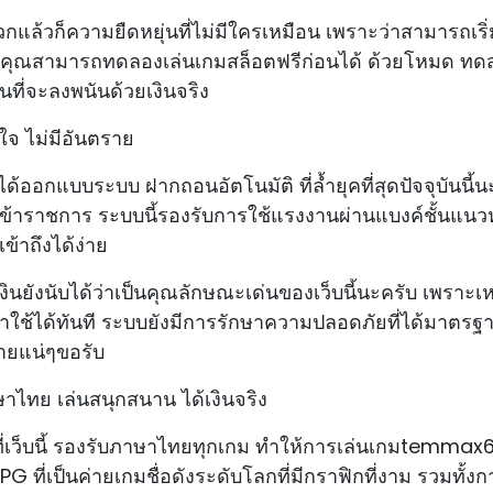
แล้วก็ความยืดหยุ่นที่ไม่มีใครเหมือน เพราะว่าสามารถเริ่ม
ุน คุณสามารถทดลองเล่นเกมสล็อตฟรีก่อนได้ ด้วยโหมด ทดสอ
ที่จะลงพนันด้วยเงินจริง
ใจ ไม่มีอันตราย
กแบบระบบ ฝากถอนอัตโนมัติ ที่ล้ำยุคที่สุดปัจจุบันนี้นะ
ดต่อข้าราชการ ระบบนี้รองรับการใช้แรงงานผ่านแบงค์ชั้
ข้าถึงได้ง่าย
นยังนับได้ว่าเป็นคุณลักษณะเด่นของเว็บนี้นะครับ เพราะเห
ใช้ได้ทันที ระบบยังมีการรักษาความปลอดภัยที่ได้มาตรฐาน
รายแน่ๆขอรับ
าไทย เล่นสนุกสนาน ได้เงินจริง
ที่เว็บนี้ รองรับภาษาไทยทุกเกม ทำให้การเล่นเกมtemmax
ที่เป็นค่ายเกมชื่อดังระดับโลกที่มีกราฟิกที่งาม รวมทั้งกา