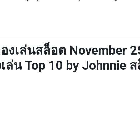
องเล่นสล็อต November 25
่น Top 10 by Johnnie ส