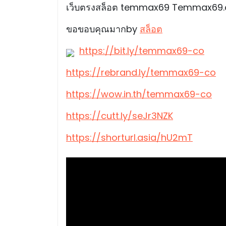
เว็บตรงสล็อต temmax69 Temmax69.co
ขอขอบคุณมากby
สล็อต
https://bit.ly/temmax69-co
https://rebrand.ly/temmax69-co
https://wow.in.th/temmax69-co
https://cutt.ly/seJr3NZK
https://shorturl.asia/hU2mT