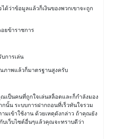
จได้ว่าข้อมูลแล้วก็เงินของพวกเขาจะถูก
อคอยข้าราชการ
รับการเล่น
่มีคุณภาพแล้วก็มาตรฐานสูงครับ
คุณเป็นคนที่ถูกใจเล่นสล็อตและก็กำลังมอง
ากนั้น ระบบการฝากถอนที่เร็วทันใจรวม
ามเข้าใช้งาน ด้วยเหตุดังกล่าว ถ้าคุณยัง
บเว็บไซต์อื่นๆแล้วคุณจะทราบดีว่า