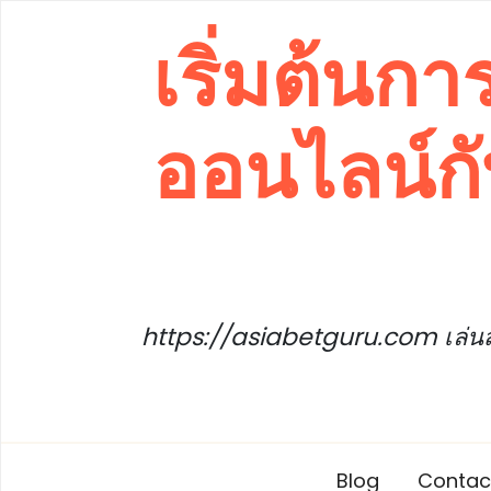
Skip
to
เริ่มต้นก
content
ออนไลน์ก
https://asiabetguru.com เล่นสล็
Blog
Contac