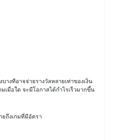
ึ่งบางทีอาจจ่ายรางวัลหลายเท่าของเงิน
เกมเมื่อใด จะมีโอกาสได้กำไรเร็วมากขึ้น
ยถึงเกมที่มีอัตรา