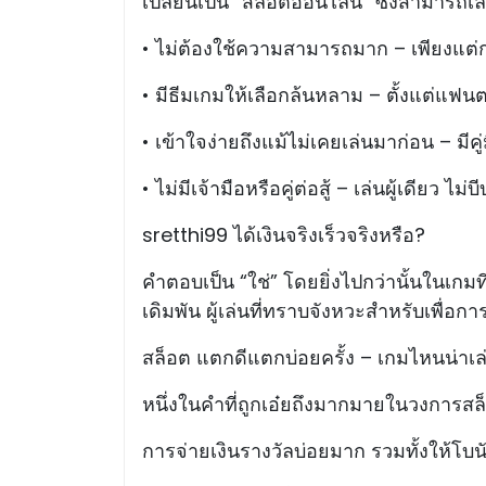
เปลี่ยนเป็น “สล็อตออนไลน์” ซึ่งสามารถเล่
• ไม่ต้องใช้ความสามารถมาก – เพียงแต่กด
• มีธีมเกมให้เลือกล้นหลาม – ตั้งแต่แฟนต
• เข้าใจง่ายถึงแม้ไม่เคยเล่นมาก่อน – มี
• ไม่มีเจ้ามือหรือคู่ต่อสู้ – เล่นผู้เดียว ไม่บี
sretthi99 ได้เงินจริงเร็วจริงหรือ?
คำตอบเป็น “ใช่” โดยยิ่งไปกว่านั้นในเกม
เดิมพัน ผู้เล่นที่ทราบจังหวะสำหรับเพื่
สล็อต แตกดีแตกบ่อยครั้ง – เกมไหนน่าเล
หนึ่งในคำที่ถูกเอ๋ยถึงมากมายในวงการสล็
การจ่ายเงินรางวัลบ่อยมาก รวมทั้งให้โบ