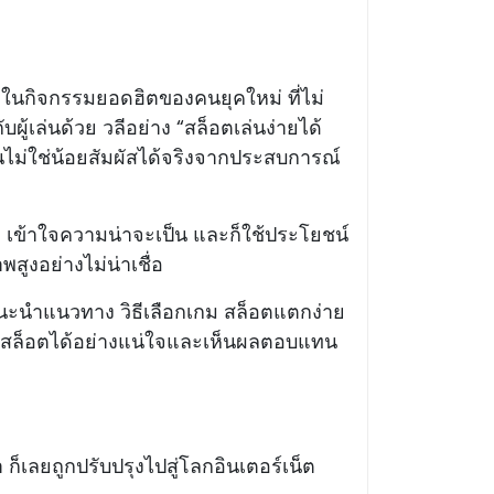
่งในกิจกรรมยอดฮิตของคนยุคใหม่ ที่ไม่
้เล่นด้วย วลีอย่าง “สล็อตเล่นง่ายได้
นคนไม่ใช่น้อยสัมผัสได้จริงจากประสบการณ์
กม เข้าใจความน่าจะเป็น และก็ใช้ประโยชน์
สูงอย่างไม่น่าเชื่อ
นะนำแนวทาง วิธีเลือกเกม สล็อตแตกง่าย
่นสล็อตได้อย่างแน่ใจและเห็นผลตอบแทน
ก็เลยถูกปรับปรุงไปสู่โลกอินเตอร์เน็ต