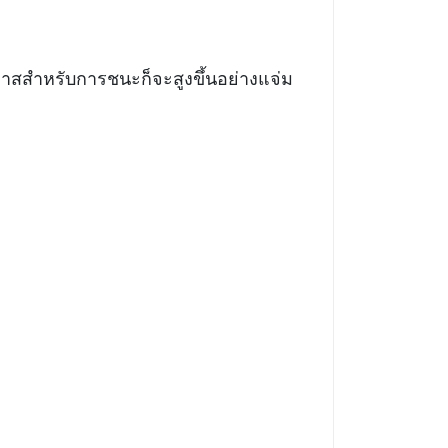
กาสสำหรับการชนะก็จะสูงขึ้นอย่างแจ่ม