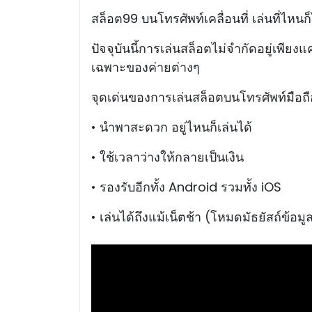
สล็อต99 บนโทรศัพท์เคลื่อนที่ เล่นที่ไหนก็
ปัจจุบันนี้การเล่นสล็อตไม่จำกัดอยู่เพี
เฉพาะของค่ายต่างๆ
จุดเด่นของการเล่นสล็อตบนโทรศัพท์มือถื
• นำพาสะดวก อยู่ไหนก็เล่นได้
• ใช้เวลาว่างให้กลายเป็นเงิน
• รองรับอีกทั้ง Android รวมทั้ง iOS
• เล่นได้ถึงแม้เน็ตช้า (โหมดมัธยัสถ์ข้อมู