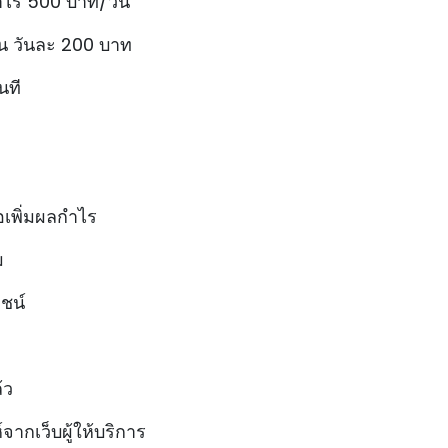
กำไร 500 บาท/วัน
่น วันละ 200 บาท
นที
ื่อเพิ่มผลกำไร
ม
ยชน์
้ว
ากเว็บผู้ให้บริการ