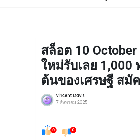
สล็อต 10 October 2
ใหม่รับเลย 1,000 ท
ต้นของเศรษฐี สมัค
Vincent Davis
7 สิงหาคม 2025
0
0