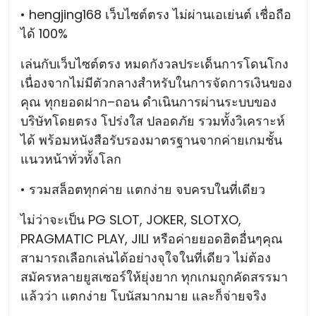
• hengjing168 เว็บไซต์ตรง ไม่ผ่านเอเย่นต์ เชื่อถือ
ได้ 100%
เล่นกับเว็บไซต์ตรง หมดกังวลประเด็นการโดนโกง
เนื่องจากไม่มีตัวกลางสำหรับในการจัดการเงินของ
คุณ ทุกยอดฝาก–ถอน ดำเนินการผ่านระบบของ
บริษัทโดยตรง โปร่งใส ปลอดภัย รวมทั้งวิเคราะห์
ได้ พร้อมหนังสือรับรองมาตรฐานจากค่ายเกมชั้น
แนวหน้าทั่วทั้งโลก
• รวมสล็อตทุกค่าย แตกง่าย จบครบในที่เดียว
ไม่ว่าจะเป็น PG SLOT, JOKER, SLOTXO,
PRAGMATIC PLAY, JILI หรือค่ายยอดฮิตอื่นๆคุณ
สามารถเลือกเล่นได้อย่างจุใจในที่เดียว ไม่ต้อง
สมัครหลายยูสเซอร์ให้ยุ่งยาก ทุกเกมถูกคัดสรรมา
แล้วว่า แตกง่าย โบนัสมากมาย และก็จ่ายจริง