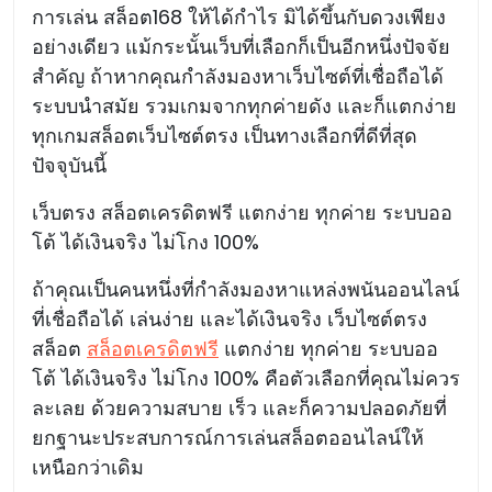
การเล่น สล็อต168 ให้ได้กำไร มิได้ขึ้นกับดวงเพียง
อย่างเดียว แม้กระนั้นเว็บที่เลือกก็เป็นอีกหนึ่งปัจจัย
สำคัญ ถ้าหากคุณกำลังมองหาเว็บไซต์ที่เชื่อถือได้
ระบบนำสมัย รวมเกมจากทุกค่ายดัง และก็แตกง่าย
ทุกเกมสล็อตเว็บไซต์ตรง เป็นทางเลือกที่ดีที่สุด
ปัจจุบันนี้
เว็บตรง สล็อตเครดิตฟรี แตกง่าย ทุกค่าย ระบบออ
โต้ ได้เงินจริง ไม่โกง 100%
ถ้าคุณเป็นคนหนึ่งที่กำลังมองหาแหล่งพนันออนไลน์
ที่เชื่อถือได้ เล่นง่าย และได้เงินจริง เว็บไซต์ตรง
สล็อต
สล็อตเครดิตฟรี
แตกง่าย ทุกค่าย ระบบออ
โต้ ได้เงินจริง ไม่โกง 100% คือตัวเลือกที่คุณไม่ควร
ละเลย ด้วยความสบาย เร็ว และก็ความปลอดภัยที่
ยกฐานะประสบการณ์การเล่นสล็อตออนไลน์ให้
เหนือกว่าเดิม