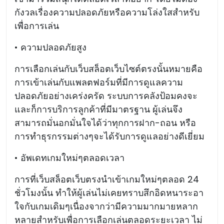
กังวลเรื่องความปลอดภัยหรือความโล่งใสสำหรับ
เพื่อการเล่น
• ความปลอดภัยสูง
การเลือกเล่นกับเว็บสล็อตเว็บไซต์ตรงนั้นหมายคือ
การเข้าเล่นกับแพลตฟอร์มที่มีการดูแลความ
ปลอดภัยอย่างเคร่งครัด ระบบการคลังป้อมคงจะ
และก็การบริการลูกค้าที่มีมาตรฐาน ผู้เล่นจึง
สามารถมั่นอกมั่นใจได้ว่าทุกการฝาก-ถอน หรือ
การทำธุรกรรมต่างๆจะได้รับการดูแลอย่างดีเยี่ยม
• อัพเดทเกมใหม่ๆตลอดเวลา
การที่เว็บสล็อตเว็บตรงนำเข้าเกมใหม่ๆตลอด 24
ชั่วโมงนั้น ทำให้ผู้เล่นไม่เคยทราบสึกอิดหนาระอา
ใจกับเกมเดิมๆเนื่องจากว่ามีความมากมายหลาก
หลายสำหรับเพื่อการเลือกเล่นตลอดระยะเวลา ไม่