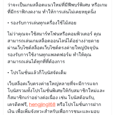
ว่าจะเป็นเกมสล็อตแนวใหม่ที่มีฟีพบร์พิเศษ หรือเกม
ที่มีกราฟิกงดงาม ทำให้การเล่นไม่เคยหยุดนิ่ง
• รองรับการเล่นทุกเครื่องใช้ไม้สอย
ไม่ว่าคุณจะใช้สมาร์ทโฟนหรือคอมพิวเตอร์ คุณ
สามารถเล่นเกมสล็อตออนไลน์ได้อย่างง่ายดาย
ผ่านเว็บไซต์สล็อตเว็บไซต์ตรงค่ายใหญ่ปัจจุบัน
รองรับการใช้งานทุกแพลตฟอร์ม ทำให้คุณ
สามารถเล่นได้ทุกที่ที่ต้องการ
• โปรโมชั่นแล้วก็โบนัสจัดเต็ม
เว็บสล็อตเว็บตรงค่ายใหญ่หลายที่จะมีการแจก
โบนัสรวมทั้งโปรโมชั่นพิเศษให้กับสมาชิกใหม่และ
ก็สมาชิกเก่าอย่างต่อเนื่อง เช่น โบนัสต้อนรับ,
เครดิตฟรี,
hengjing168
หรือโปรโมชั่นการฝาก
เงิน เพื่อเพิ่มจังหวะสำหรับเพื่อการชนะและมอบ