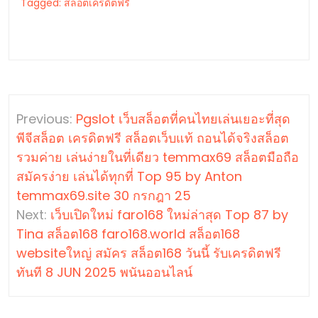
Tagged:
สล็อตเครดิตฟรี
แนะแนว
Previous:
Pgslot เว็บสล็อตที่คนไทยเล่นเยอะที่สุด
เรื่อง
พีจีสล็อต เครดิตฟรี สล็อตเว็บแท้ ถอนได้จริงสล็อต
รวมค่าย เล่นง่ายในที่เดียว temmax69 สล็อตมือถือ
สมัครง่าย เล่นได้ทุกที่ Top 95 by Anton
temmax69.site 30 กรกฎา 25
Next:
เว็บเปิดใหม่ faro168 ใหม่ล่าสุด Top 87 by
Tina สล็อต168 faro168.world สล็อต168
websiteใหญ่ สมัคร สล็อต168 วันนี้ รับเครดิตฟรี
ทันที 8 JUN 2025 พนันออนไลน์