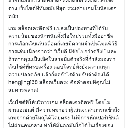
สายปั่นสล็อตห้ามพลาด! สล็อต168 สล็อตเว็บไซต์
ตรง เว็บไซต์ที่ทันสมัยที่สุด รวมค่ายเกมโบนัสแตก
หนัก
เกม สล็อตเครดิตฟรี แปลงเป็นช่องทางที่ได้รับ
ความนิยมของนักพนันทั้งมือใหม่รวมทั้งมืออาชีพ
การเลือกเว็บเล่นสล็อตก็เลยมีความจำเป็นไม่แพ้วิธี
การเล่น เนื่องจากว่า “เว็บดี มีชัยไปกว่าครึ่ง!” และ
ถ้าหากคุณเป็นเลิศในสายปั่นตัวจริงที่กำลังมองหา
เว็บไซต์ที่ครบเครื่อง ตอบโจทย์ทั้งยังความสนุก
ความปลอดภัย แล้วก็ผลกำไรด้ามจับจำต้องได้
hengjing168 สล็อตเว็บตรง คือคำตอบที่คุณไม่
สมควรพลาด!
เว็บไซต์ที่ให้บริการเกม สล็อตเครดิตฟรี โดยไม่
ผ่านเอเย่นต์ มีความหมายว่าผู้เล่นจะสามารถเข้าถึง
เกมจากค่ายใหญ่ได้โดยตรง ไม่มีการหักเปอร์เซ็นต์
ไม่ผ่านคนกลาง ทำให้มั่นอกมั่นใจได้ในเรื่องของ