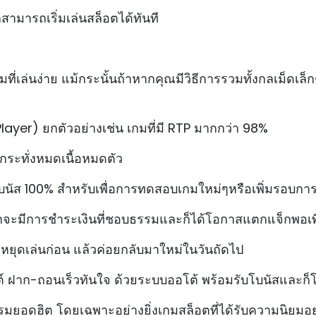
สามารถเริ่มเล่นสล็อตได้ทันที
ที่เล่นง่าย แม้กระนั้นถ้าหากคุณมีวิธีการรวมทั้งกลเม็ดเล
 Player) ยกตัวอย่างเช่น เกมที่มี RTP มากกว่า 98%
มกระทั่งหมดเนื้อหมดตัว
โบนัส 100% สำหรับเพื่อการทดสอบเกมใหม่ๆหรือเพิ่มรอบการ
ว่ามักจะมีการชำระเงินที่ชอบธรรมและก็ได้โอกาสแตกแจ็กพอเ
้หยุดเล่นก่อน แล้วค่อยกลับมาใหม่ในวันถัดไป
ย่นต์ ฝาก-ถอนเร็วทันใจ ด้วยระบบออโต้ พร้อมรับโบนัสและ
กรรมยอดฮิต โดยเฉพาะอย่างยิ่งเกมสล็อตที่ได้รับความนิยมอ