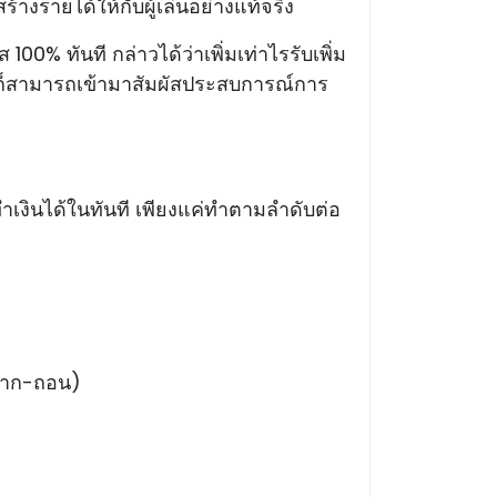
งรายได้ให้กับผู้เล่นอย่างแท้จริง
00% ทันที กล่าวได้ว่าเพิ่มเท่าไรรับเพิ่ม
าชีพ ก็สามารถเข้ามาสัมผัสประสบการณ์การ
ำเงินได้ในทันที เพียงแค่ทำตามลำดับต่อ
ารฝาก-ถอน)