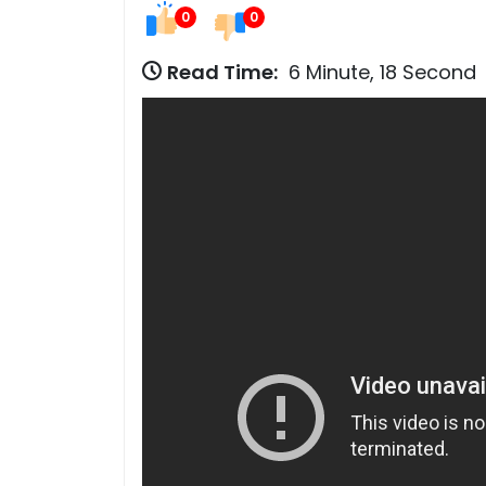
0
0
Read Time:
6 Minute, 18 Second