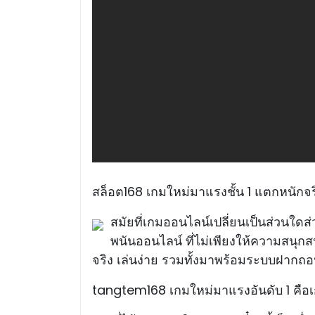
สล็อต168 เกมใหม่มาแรงชั้น 1 แตกหนักจร
สมัยที่เกมออนไลน์เปลี่ยนเป็นส่วนใดส
พนันออนไลน์ ที่ไม่เพียงให้ความสนุ
จริง เล่นง่าย รวมทั้งมาพร้อมระบบฝากถอน
tangtem168 เกมใหม่มาแรงอันดับ 1 คือ