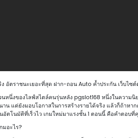
ิง อัตราชนะเยอะที่สุด ฝาก-ถอน Auto ค้ำประกัน เว็บไซต์
่วนหนึ่งของไลฟ์สไตล์คนรุ่นหลัง pgslot168 หนึ่งในความนิ
กสนาน แต่ยังมอบโอกาสในการสร้างรายได้จริง แล้วก็ถ้าหา
อัตโนมัติที่เร็วไว เกมใหม่มาแรงชั้น 1 ตอนนี้ คือคำตอบท
เกมอะไร?