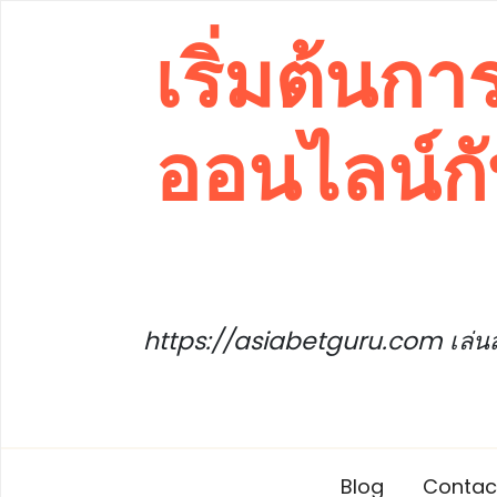
Skip
to
เริ่มต้นก
content
ออนไลน์ก
https://asiabetguru.com เล่นสล็
Blog
Contac