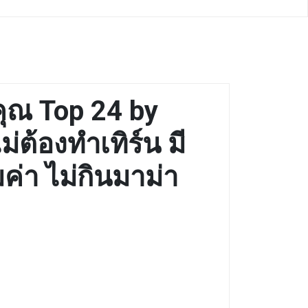
คุณ Top 24 by
ต้องทำเทิร์น มี
ค่า ไม่กินมาม่า