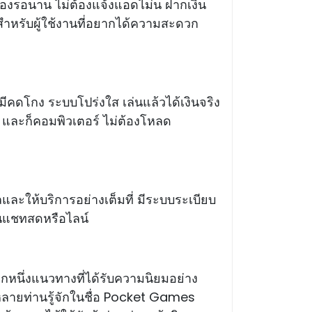
ต้องรอนาน ไม่ต้องแจ้งแอดไม่น ฝากเงิน
สำหรับผู้ใช้งานที่อยากได้ความสะดวก
มีคดโกง ระบบโปร่งใส เล่นแล้วได้เงินจริง
และก็คอมพิวเตอร์ ไม่ต้องโหลด
ลและให้บริการอย่างเต็มที่ มีระบบระเบียบ
านแชทสดหรือไลน์
หนึ่งแนวทางที่ได้รับความนิยมอย่าง
่หลายท่านรู้จักในชื่อ Pocket Games