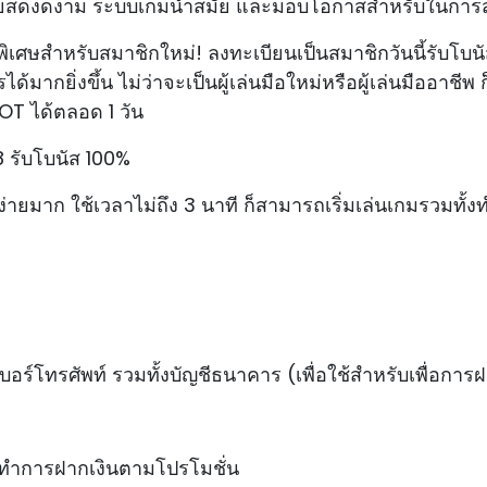
กสวยสดงดงาม ระบบเกมนำสมัย และมอบโอกาสสำหรับในการสร้า
เศษสำหรับสมาชิกใหม่! ลงทะเบียนเป็นสมาชิกวันนี้รับโบนัส 1
รได้มากยิ่งขึ้น ไม่ว่าจะเป็นผู้เล่นมือใหม่หรือผู้เล่นมืออ
LOT ได้ตลอด 1 วัน
 รับโบนัส 100%
ยมาก ใช้เวลาไม่ถึง 3 นาที ก็สามารถเริ่มเล่นเกมรวมทั้งท
 เบอร์โทรศัพท์ รวมทั้งบัญชีธนาคาร (เพื่อใช้สำหรับเพื่อก
กระทำการฝากเงินตามโปรโมชั่น