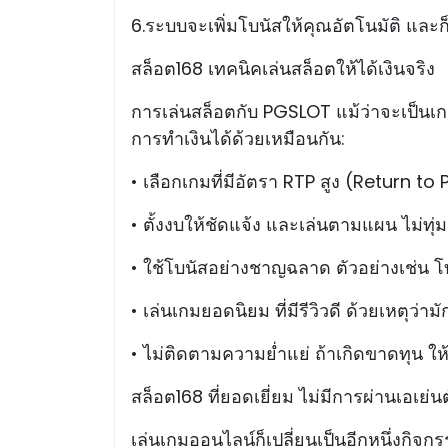
6.ระบบจะเพิ่มโบนัสให้คุณอัตโนมัติ และก็
สล็อต168 เทคนิคเล่นสล็อตให้ได้เงินจริง
การเล่นสล็อตกับ PGSLOT แม้ว่าจะเป็นเกม
การทำเงินได้ด้วยเหมือนกัน:
• เลือกเกมที่มีอัตรา RTP สูง (Return to
• ตั้งงบให้ชัดแจ้ง และเล่นตามแผน ไม่ทุ่
• ใช้โบนัสอย่างชาญฉลาด ตัวอย่างเช่น 
• เล่นเกมยอดนิยม ที่มีรีวิวดี ด้วยเหตุ
• ไม่ติดตามความย่ำแย่ ถ้าเกิดขาดทุน ให
สล็อต168 ที่ยอดเยี่ยม ไม่มีการผ่านเอเ
เล่นเกมออนไลน์ก็เปลี่ยนเป็นอีกหนึ่งกิจ