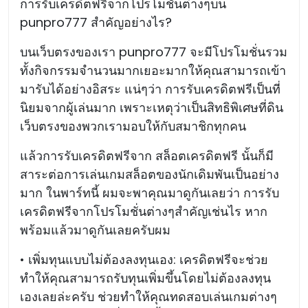
การรับเครดิตฟรีจากโปรโมชั่นต่างๆบน
punpro777 สำคัญอย่างไร?
บนเว็บตรงของเรา punpro777 จะมีโปรโมชั่นรวม
ทั้งกิจกรรมจำนวนมากเยอะมากให้คุณสามารถเข้า
มารับได้อย่างอิสระ แน่ๆว่า การรับเครดิตฟรีเป็นที่
นิยมจากผู้เล่นมาก เพราะเหตุว่าเป็นสิทธิพิเศษที่ดิน
เว็บตรงของพวกเรามอบให้กับสมาชิกทุกคน
แล้วการรับเครดิตฟรีจาก สล็อตเครดิตฟรี นั้นก็มี
สาระต่อการเล่นเกมสล็อตของนักเดิมพันเป็นอย่าง
มาก ในพาร์ทนี้ ผมจะพาคุณมาดูกันเลยว่า การรับ
เครดิตฟรีจากโปรโมชั่นต่างๆสำคัญเช่นไร หาก
พร้อมแล้วมาดูกันเลยครับผม
• เพิ่มทุนแบบไม่ต้องลงทุนเอง: เครดิตฟรีจะช่วย
ทำให้คุณสามารถรับทุนเพิ่มขึ้นโดยไม่ต้องลงทุน
เองเลยล่ะครับ ช่วยทำให้คุณทดสอบเล่นเกมต่างๆ