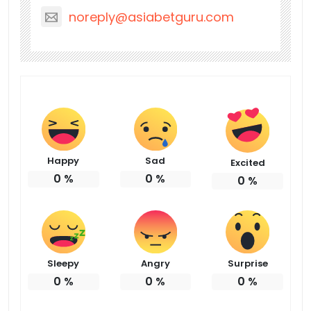
noreply@asiabetguru.com
Happy
Sad
Excited
0
%
0
%
0
%
Sleepy
Angry
Surprise
0
%
0
%
0
%