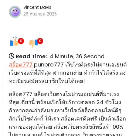
Vincent Davis
26 กันยายน 2025
0
0
Read Time:
4 Minute, 36 Second
สล็อต777
punpro777 เว็บไซต์ตรงไม่ผ่านเอเย่นต์
เว็บตรงแท้ที่ดีที่สุด ฝากถอนง่าย ทำกำไรได้จริง ลง
ทะเบียนสมัครสมาชิกใหม่ได้เลย!
สล็อต777 สล็อตเว็บตรงไม่ผ่านเอเย่นต์ที่มาแรง
ที่สุดเดี๋ยวนี้ พร้อมเปิดให้บริการตลอด 24 ชั่วโมง
ถ้าหากคุณกำลังมองหาเว็บไซต์สล็อตออนไลน์ดีๆ
สักเว็บไซต์ล่ะก็ ให้เรา สล็อตเครดิตฟรี เป็นตัวเลือก
แรกของคุณได้เลย สล็อตเว็บตรงลิขสิทธิ์แท้ 100%
ไม่ผ่านเอเย่นต์ ไม่ผ่านตัวกลาง เว็บตรงมาตรฐาน