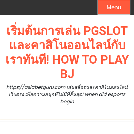
Skip
Menu
to
content
เริ่มต้นการเล่น PGSLOT
และคาสิโนออนไลน์กับ
เราทันที! HOW TO PLAY
BJ
https://asiabetguru.com เล่นสล็อตและคาสิโนออนไลน์
เว็บตรง เพื่อความสนุกที่ไม่มีที่สิ้นสุด! when did esports
begin