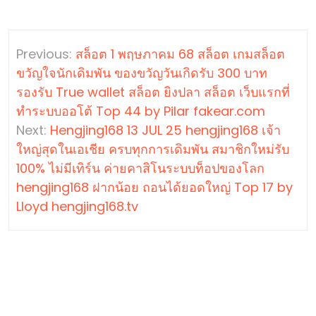
แนะแนว
Previous:
สล็อต 1 พฤษภาคม 68 สล็อต เกมสล็อต
เรื่อง
ขวัญใจนักเดิมพัน ของขวัญวันเกิดรับ 300 บาท
รองรับ True wallet สล็อต ยิงปลา สล็อต เว็บแรกที่
ทำระบบออโต้ Top 44 by Pilar fakear.com
Next:
Hengjing168 13 JUL 25 hengjing168 เจ้า
ใหญ่สุดในเอเชีย ครบทุกการเดิมพัน สมาชิกใหม่รับ
100% ไม่มีเทิร์น ค่ายคาสิโนระบบท็อปของโลก
hengjing168 ฝากน้อย ถอนได้ยอดใหญ่ Top 17 by
Lloyd hengjing168.tv