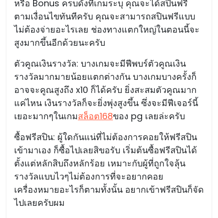
หรือ Bonus ครบดังที่เกมระบุ คุณจะได้สปินฟรี
ตามเงื่อนไขทันทีครับ คุณจะสามารถสปินฟรีแบบ
ไม่ต้องจ่ายอะไรเลย ช่องทางแตกใหญ่ในตอนนี้จะ
สูงมากขึ้นอีกด้วยนะครับ
ตัวคูณเงินรางวัล: บางเกมจะมีฟีพบร์ตัวคูณเงิน
รางวัลมากมายน้อยแตกต่างกัน บางเกมบางครั้งก็
อาจจะคูณสูงถึง x10 ก็ได้ครับ ยิ่งสะสมตัวคูณมาก
แค่ไหน เงินรางวัลก็จะยิ่งพุ่งสูงขึ้น ซึ่งจะมีฟีเจอร์นี้
เยอะมากๆในเกม
สล็อต168
ของ pg เลยล่ะครับ
ซื้อฟรีสปิน: ผู้ใดกันแน่ที่ไม่ต้องการคอยให้ฟรีสปิน
เข้ามาเอง ก็ซื้อไปเลยสิขอรับ เริ่มต้นซื้อฟรีสปินได้
ตั้งแต่หลักสิบถึงหลักร้อย เหมาะกับผู้ที่ถูกใจลุ้น
รางวัลแบบไวๆไม่ต้องการที่จะอยากคอย
เครื่องหมายอะไรก็ตามทั้งนั้น อยากเข้าฟรีสปินก็จัด
ไปเลยครับผม