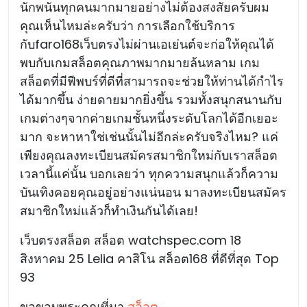
นักพนันทุกคนมากมายอย่างไม่ต้องสงสัยครับผม
คุณเห็นไหมล่ะครับว่า การเลือกใช้บริการ
กับfaro168เว็บตรงไม่ผ่านเอเย่นต์จะก่อให้คุณได้
พบกับเกมสล็อตคุณภาพมากมายล้นหลาม เกม
สล็อตที่มีฟีพบร์ที่ดีที่สามารถจะช่วยให้ท่านได้กำไร
ได้มากขึ้น ง่ายดายมากยิ่งขึ้น รวมทั้งสนุกสนานกับ
เกมต่างๆจากค่ายเกมชั้นหนึ่งระดับโลกได้อีกเยอะ
มาก จะหาหาใช่เช่นนั้นไม่อีกล่ะครับจริงไหม? แค่
เพียงคุณลงทะเบียนสมัครสมาชิกใหม่กับเราสล็อต
เวลานี้แค่นั้น บอกเลยว่า ทุกความสนุกแล้วก็ความ
บันเทิงคอยคุณอยู่อย่างแน่นอน มาลงทะเบียนสมัคร
สมาชิกใหม่แล้วก็ทำเงินกันได้เลย!
เว็บตรงสล็อต สล็อต watchspec.com 18
สิงหาคม 25 Lelia คาสิโน สล็อต168 ที่ดีที่สุด Top
93
ขอขอบพระคุณที่มา
สล็อต