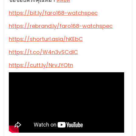
https://bit.ly/faro168-watchspec
https://rebrand.ly/faro168-watchspec
https://shorturl.asia/hKEbC
https://t.co/W4n3vSCdIC
https://cutt.ly/NrvJYQtn