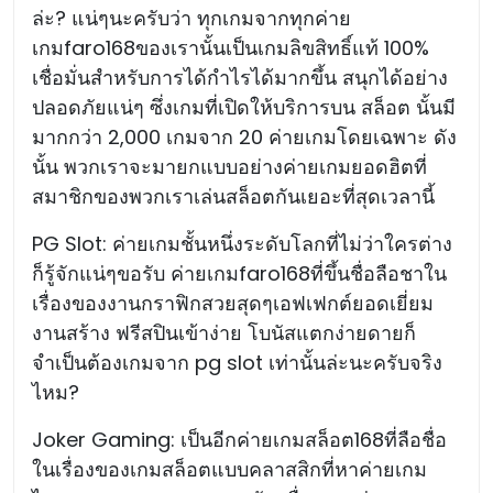
ล่ะ? แน่ๆนะครับว่า ทุกเกมจากทุกค่าย
เกมfaro168ของเรานั้นเป็นเกมลิขสิทธิ์แท้ 100%
เชื่อมั่นสำหรับการได้กำไรได้มากขึ้น สนุกได้อย่าง
ปลอดภัยแน่ๆ ซึ่งเกมที่เปิดให้บริการบน สล็อต นั้นมี
มากกว่า 2,000 เกมจาก 20 ค่ายเกมโดยเฉพาะ ดัง
นั้น พวกเราจะมายกแบบอย่างค่ายเกมยอดฮิตที่
สมาชิกของพวกเราเล่นสล็อตกันเยอะที่สุดเวลานี้
PG Slot: ค่ายเกมชั้นหนึ่งระดับโลกที่ไม่ว่าใครต่าง
ก็รู้จักแน่ๆขอรับ ค่ายเกมfaro168ที่ขึ้นชื่อลือชาใน
เรื่องของงานกราฟิกสวยสุดๆเอฟเฟกต์ยอดเยี่ยม
งานสร้าง ฟรีสปินเข้าง่าย โบนัสแตกง่ายดายก็
จำเป็นต้องเกมจาก pg slot เท่านั้นล่ะนะครับจริง
ไหม?
Joker Gaming: เป็นอีกค่ายเกมสล็อต168ที่ลือชื่อ
ในเรื่องของเกมสล็อตแบบคลาสสิกที่หาค่ายเกม