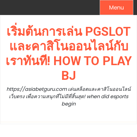
Skip
Menu
to
content
เริ่มต้นการเล่น PGSLOT
และคาสิโนออนไลน์กับ
เราทันที! HOW TO PLAY
BJ
https://asiabetguru.com เล่นสล็อตและคาสิโนออนไลน์
เว็บตรง เพื่อความสนุกที่ไม่มีที่สิ้นสุด! when did esports
begin