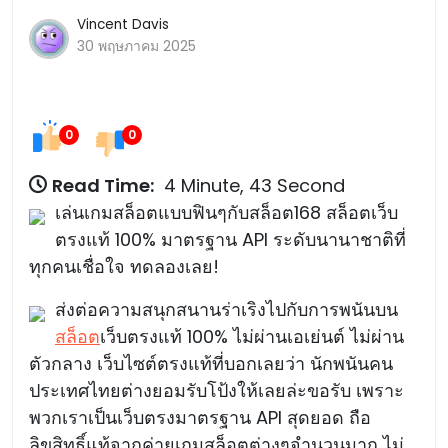
Vincent Davis
30 พฤษภาคม 2025
0
0
Read Time:
4 Minute, 43 Second
เล่นเกมสล็อตแบบฟินๆกับสล็อต168 สล็อตเว็บ
ตรงแท้ 100% มาตรฐาน API ระดับนานาชาติที่
ทุกคนเชื่อใจ ทดลองเลย!
ส่งต่อความสนุกสนานร่าเริงไปกับการพนันบน
สล็อต
เว็บตรงแท้ 100% ไม่ผ่านเอเย่นต์ ไม่ผ่าน
ตัวกลาง เว็บไซต์ตรงแท้ที่บอกเลยว่า นักพนันคน
ประเทศไทยต่างยอมรับโป้งให้เลยล่ะขอรับ เพราะ
พวกเราเป็นเว็บตรงมาตรฐาน API สุดยอด ถือ
ลิขสิทธิ์แท้จากค่ายเกมสล็อตต่างๆจำนวนมาก ไม่