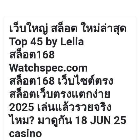
เว็บใหญ่ สล็อต ใหม่ล่าสุด
Top 45 by Lelia
สล็อต168
Watchspec.com
สล็อต168 เว็บไซต์ตรง
สล็อตเว็บตรงแตกง่าย
2025 เล่นแล้วรวยจริง
ไหม? มาดูกัน 18 JUN 25
casino