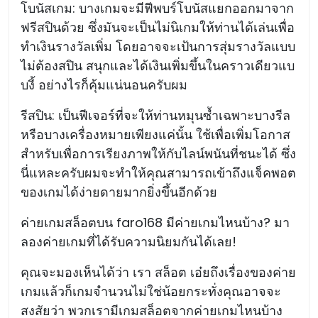
โบนัสเกม: บางเกมจะมีฟีพบร์โบนัสแยกออกมาจาก
ฟรีสปินด้วย ซึ่งมันจะเป็นไม่นิเกมให้ท่านได้เล่นเพื่อ
ทำเงินรางวัลเพิ่ม โดยอาจจะเป้นการสุ่มรางวัลแบบ
ไม่ต้องสปิน สนุกและได้เงินเพิ่มขึ้นในคราวเดียวแบ
บงี้ อย่างไรก็คุ้มแน่นอนครับผม
รีสปิน: เป็นฟีเจอร์ที่จะให้ท่านหมุนซ้ำเฉพาะบางรีล
หรือบางเครื่องหมายเพียงแค่นั้น ใช้เพื่อเพิ่มโอกาส
สำหรับเพื่อการเรียงภาพให้กับไลน์พนันที่ชนะได้ ซึ่ง
นี่แหละครับผมจะทำให้คุณสามารถเข้าถึงแจ็คพอต
ของเกมได้ง่ายดายมากยิ่งขึ้นอีกด้วย
ค่ายเกมสล็อตบน faro168 มีค่ายเกมไหนบ้าง? มา
ลองค่ายเกมที่ได้รับความนิยมกันได้เลย!
คุณจะมองเห็นได้ว่า เรา สล็อต เอ๋ยถึงเรื่องของค่าย
เกมแล้วก็เกมจำนวนไม่ใช่น้อยกระทั่งคุณอาจจะ
สงสัยว่า พวกเรามีเกมสล็อตจากค่ายเกมไหนบ้าง