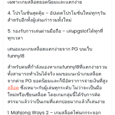
เฉพาะเกมสล็อตยอดนิยมและแตกง่าย
4. โปรโมชั่นสุดคุ้ม – อัปเดตโปรโมชั่นใหม่ทุกๆวัน
สำหรับอีกทั้งผู้เล่นเก่ารวมทั้งใหม่
5. รองรับการเล่นผ่านมือถือ – เล่นpgslotได้ทุกที่
ทุกเวลา
เสนอแนะเกมสล็อตแตกง่ายจาก PG บนเว็บ
funny18
สำหรับคนที่กำลังมองหาเกมfunny18ที่แตกง่ายรวม
ทั้งสามารถทำเงินได้จริง ผมขอแนะนำเกมสล็อต
จากค่าย PG ยอดนิยมและก็มีอัตราการจ่ายเงินที่สูง
สล็อต
ซึ่งเหมาะกับผู้เล่นทุกระดับ ไม่ว่าจะเป็นมือ
ใหม่หรือเซียนสล็อต โดยเกมกลุ่มนี้ได้รับการคัด
สรรมาแล้วว่าเป็นเกมที่แตกบ่อยมากแล้วก็เล่นง่าย
1. Mahjong Ways 2 – เกมสล็อตไพ่นกกระจอก