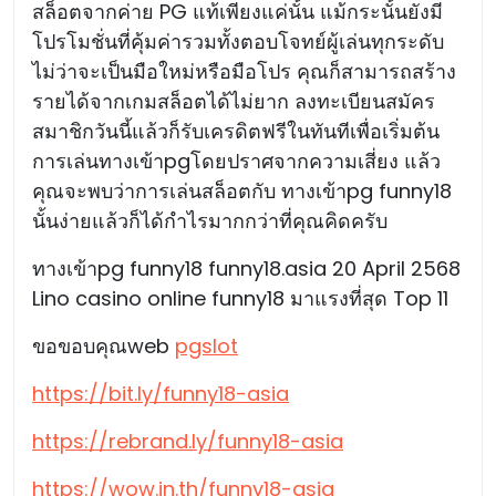
สล็อตจากค่าย PG แท้เพียงแค่นั้น แม้กระนั้นยังมี
โปรโมชั่นที่คุ้มค่ารวมทั้งตอบโจทย์ผู้เล่นทุกระดับ
ไม่ว่าจะเป็นมือใหม่หรือมือโปร คุณก็สามารถสร้าง
รายได้จากเกมสล็อตได้ไม่ยาก ลงทะเบียนสมัคร
สมาชิกวันนี้แล้วก็รับเครดิตฟรีในทันทีเพื่อเริ่มต้น
การเล่นทางเข้าpgโดยปราศจากความเสี่ยง แล้ว
คุณจะพบว่าการเล่นสล็อตกับ ทางเข้าpg funny18
นั้นง่ายแล้วก็ได้กำไรมากกว่าที่คุณคิดครับ
ทางเข้าpg funny18 funny18.asia 20 April 2568
Lino casino online funny18 มาแรงที่สุด Top 11
ขอขอบคุณweb
pgslot
https://bit.ly/funny18-asia
https://rebrand.ly/funny18-asia
https://wow.in.th/funny18-asia