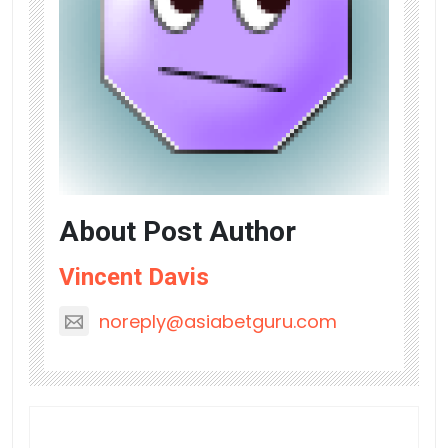
About Post Author
Vincent Davis
noreply@asiabetguru.com