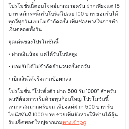
โปรโมชั่นนี้ตอบโจทย์มากมายครับ ฝากเพียงแต่ 15
บาท แม้กระนั้นรับโบนัสไปเลย 100 บาท ยอมรับได้
ทุกวี่ทุกวันแบบไม่จำกัดครั้ง เพิ่มช่องทางในการทำ
เงินตลอดทั้งวัน
จุดเด่นของโปรโมชั่นนี้
• ฝากเงินน้อย แต่ได้รับโบนัสสูง
• ยอมรับได้ไม่จำกัดจำนวนครั้งต่อวัน
• เบิกเงินได้จริงตามข้อตกลง
โปรโมชั่น “โปรตั้งตัว ฝาก 500 รับ 1000” สำหรับ
คนที่ต้องการเริ่มด้วยทุนก้อนใหญ่ โปรโมชั่นนี้
เหมาะสมมากครับผม เพียงแค่ฝาก 500 บาท รับ
โบนัสทันที 1000 บาท ช่วยเพิ่มจังหวะให้ท่านได้ลุ้น
รับแจ็คพอตใหญ่จากเกม
ทางเข้าpg