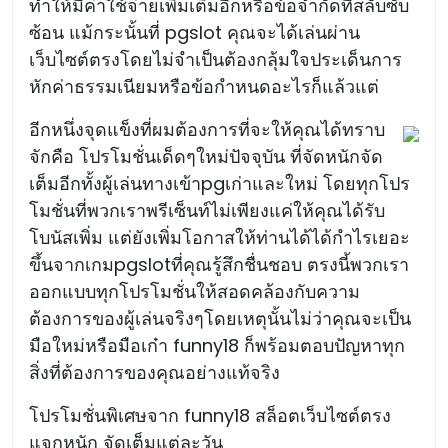
ทำให้มีค่าใช้จ่ายเพิ่มเติมอีกหรือข้อจำกัดที่สลับซับ
ซ้อน แม้กระนั้นที่ pgslot คุณจะได้เล่นผ่าน
เว็บไซต์ตรงโดยไม่จำเป็นต้องกลุ้มใจประเด็นการ
หักค่าธรรมเนียมหรือข้อกำหนดอะไรก็แล้วแต่
อีกหนึ่งจุดแข็งที่ผมต้องการที่จะให้คุณได้ทราบ
จักคือ โปรโมชั่นเด็ดๆใหม่ปัจจุบัน ที่จัดหนักจัด
เต็มอีกทั้งผู้เล่นทางเข้าpgเก่าและใหม่ โดยทุกโปร
โมชั่นที่พวกเราพรีเซ็นท์ไม่เพียงแค่ให้คุณได้รับ
โบนัสเพิ่ม แต่ยังเพิ่มโอกาสให้ท่านได้ได้กำไรเยอะ
ขึ้นจากเกมpgslotที่คุณรู้สึกชื่นชอบ ตรงนี้พวกเรา
ออกแบบทุกโปรโมชั่นให้สอดคล้องกับความ
ต้องการของผู้เล่นจริงๆโดยเหตุนั้นไม่ว่าคุณจะเป็น
มือใหม่หรือมือเก๋า funny18 ก็พร้อมตอบปัญหาทุก
สิ่งที่ต้องการของคุณอย่างแท้จริง
โปรโมชั่นพิเศษจาก funny18 สล็อตเว็บไซต์ตรง
แจกหนัก จัดเต็มแต่ละวัน