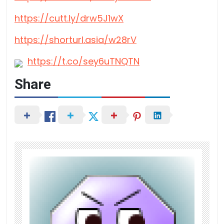
https://cutt.ly/drw5J1wX
https://shorturl.asia/w28rV
https://t.co/sey6uTNQTN
Share