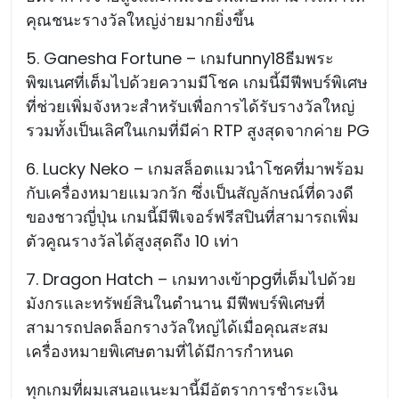
คุณชนะรางวัลใหญ่ง่ายมากยิ่งขึ้น
5. Ganesha Fortune – เกมfunny18ธีมพระ
พิฆเนศที่เต็มไปด้วยความมีโชค เกมนี้มีฟีพบร์พิเศษ
ที่ช่วยเพิ่มจังหวะสำหรับเพื่อการได้รับรางวัลใหญ่
รวมทั้งเป็นเลิศในเกมที่มีค่า RTP สูงสุดจากค่าย PG
6. Lucky Neko – เกมสล็อตแมวนำโชคที่มาพร้อม
กับเครื่องหมายแมวกวัก ซึ่งเป็นสัญลักษณ์ที่ดวงดี
ของชาวญี่ปุ่น เกมนี้มีฟีเจอร์ฟรีสปินที่สามารถเพิ่ม
ตัวคูณรางวัลได้สูงสุดถึง 10 เท่า
7. Dragon Hatch – เกมทางเข้าpgที่เต็มไปด้วย
มังกรและทรัพย์สินในตำนาน มีฟีพบร์พิเศษที่
สามารถปลดล็อกรางวัลใหญ่ได้เมื่อคุณสะสม
เครื่องหมายพิเศษตามที่ได้มีการกำหนด
ทุกเกมที่ผมเสนอแนะมานี้มีอัตราการชำระเงิน