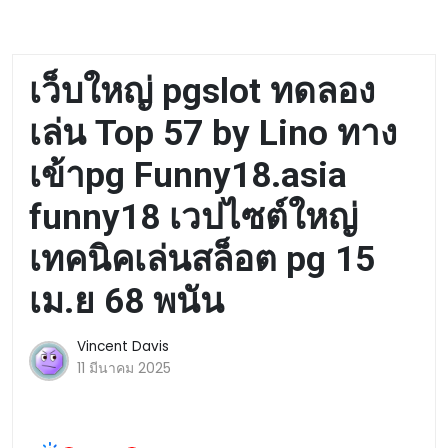
เว็บใหญ่ pgslot ทดลอง
เล่น Top 57 by Lino ทาง
เข้าpg Funny18.asia
funny18 เวปไซต์ใหญ่
เทคนิคเล่นสล็อต pg 15
เม.ย 68 พนัน
Vincent Davis
11 มีนาคม 2025