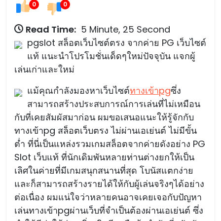
0
0
Read Time:
5 Minute, 25 Second
pgslot สล็อตเว็บไซต์ตรง จากค่าย PG เว็บไซต์
แท้ แนะนำโปรโมชั่นเด็ดๆใหม่ปัจจุบัน แจกผู้
เล่นเก่าและใหม่
แม้คุณกำลังมองหาเว็บไซต์
ทางเข้าpg
ซึ่ง
สามารถสร้างประสบการณ์การเล่นที่ไม่เหมือน
กับที่เคยสัมผัสมาก่อน ผมขอเสนอแนะให้รู้จักกับ
ทางเข้าpg สล็อตเว็บตรง ไม่ผ่านเอเย่นต์ ไม่มีขั้น
ต่ำ ที่นี่เป็นแหล่งรวมเกมสล็อตจากค่ายดังอย่าง PG
Slot เว็บแท้ ที่นักเดิมพันหลายท่านต่างยกให้เป็น
เลิศในค่ายที่มีเกมสนุกสนานที่สุด โบนัสแตกง่าย
และก็สามารถสร้างรายได้ให้กับผู้เล่นจริงๆได้อย่าง
ต่อเนื่อง ผมแน่ใจว่าหลายคนอาจเคยเจอกับปัญหา
เล่นทางเข้าpgผ่านเว็บที่จำเป็นต้องผ่านเอเย่นต์ ซึ่ง