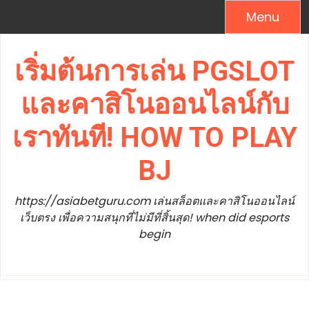
Skip
Menu
to
content
เริ่มต้นการเล่น PGSLOT
และคาสิโนออนไลน์กับ
เราทันที! HOW TO PLAY
BJ
https://asiabetguru.com เล่นสล็อตและคาสิโนออนไลน์
เว็บตรง เพื่อความสนุกที่ไม่มีที่สิ้นสุด! when did esports
begin