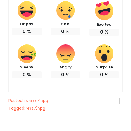
Happy
Sad
Excited
0
%
0
%
0
%
Sleepy
Angry
Surprise
0
%
0
%
0
%
Posted in:
ทางเข้าpg
Tagged:
ทางเข้าpg