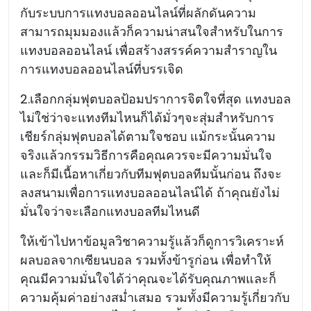
กับระบบการแทงบอลออนไลน์ที่ผลักดันความ
สามารถมุมมองแล้วก็ความน่าสนใจสำหรับในการ
แทงบอลออนไลน์ เพื่อสร้างสรรค์ความสำราญใน
การแทงบอลออนไลน์ที่บรรเจิด
2.เลือกกลุ่มฟุตบอลป้อมปราการจิตใจที่สุด แทงบอล
ไม่ใช่ว่าจะแทงทีมไหนก็ได้มั่วๆจะสุ่มสำหรับการ
เชียร์กลุ่มฟุตบอลได้ตามใจชอบ แม้กระนั้นความ
จริงแล้วกรรมวิธีการคือคุณควรจะมีความมั่นใจ
และก็มีเนื้อหาเกี่ยวกับทีมฟุตบอลทีมนั้นก่อน ถึงจะ
ลงสนามเพื่อการแทงบอลออนไลน์ได้ ถ้าคุณยังไม่
มั่นใจว่าจะเลือกแทงบอลทีมไหนดี
ให้เข้าไปหาข้อมูลวิชาความรู้แล้วก็ดูการวิเคราะห์
ผลบอลจากเซียนบอล รวมทั้งข้ารูก่อน เพื่อทำให้
คุณมีความมั่นใจได้ว่าคุณจะได้รับคุณภาพและก็
ความคุ้มค่าอย่างสม่ำเสมอ รวมทั้งมีความรู้เกี่ยวกับ