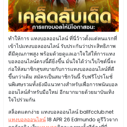
ทำให้การ แทงบอลออนไลน์ ที่นี่ว้าวตั้งแต่หนแรกที่
เข้าไปแทงบอลออนไลน์ รับประกันว่าประสิทธิภาพ
ดีมีคุณภาพสูง พร้อมด้วยดูแลเอาใจใส่ให้การแทง
บอลออนไลน์ตรงนี้ดียิ่งขึ้น มั่นใจได้ว่าเว็บไซต์นี้จะ
ก่อให้สมาชิกสุขสบายกับการแทงบอลออนไลน์ที่ดี
ขึ้นกว่าเดิม สมัครเป็นสมาชิกวันนี้ รับฟรีโปรโมชั่
นพิเศษรวมทั้งยังมีแนวทางสำหรับเพื่อการพนันบอล
ออนไลน์สำหรับมือใหม่ อีกมากมายด้วยมาบันเทิง
ใจไปร่วมกัน
สล็อตแตกง่าย แทงบอลออนไลน์ ballfcclub.net
แทงบอลออนไลน์
18 APR 26 Edmundo ดูรีวิวจาก