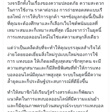
วงจรอีกทั้งในเรื่องของความปลอดภัย ความสะดวก
ในการใช้งาน ราคาต่อรอง การถ่ายทอดสดแบบเรี
ยลไทม์ การให้บริการลูกค้า ฯลฯข้อมูลกลุ่มนี้เป็นสิ่ง
ที่คุณจะต้องศึกษาและก็เลือกเว็บไซต์พนันบอลที่
เหมาะสมและก็เหมาะสมที่สุด เนื่องจากว่าในยุคนี้
การแทงบอลออนไลน์ไม่ใช่แค่ความสนุกสิ่งเดียว
แต่ว่าเป็นเคล็ดลับที่จะทำให้คุณบรรลุผลสำเร็จได้
ง่ายโดยยอดเยี่ยมสิ่งใหม่รูปแบบใหม่ของการใช้
การ แทงบอล ให้เกิดผลดีสูงสุดสมาชิกทุกคน จะมี
ความสนุกสนานและก็มีสิทธิพิเศษที่ทำให้การแทง
บอลออนไลน์มีคุณภาพสูงสุด ระบบในยุคนี้มีความ
ล้ำยุคและก็ประดิษฐ์ประสบการณ์ที่ดียิ่งขึ้น
ทำให้สมาชิกได้เรียนรู้สร้างสรรค์และก็พัฒนา
แนวคิดในการแทงบอลออนไลน์ที่มีความแม่นยำ
และก็มีคุณภาพครบถ้วนสมบูรณ์ระบบการแทงบอล