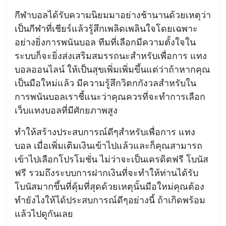
กีฬาบอลได้รับความนิยมมาอย่างช้านานด้วยเหตุว่า
เป็นกีฬาที่เชียร์แล้วรู้สึกเพลิดเพลินใจโดยเฉพาะ
อย่างยิ่งการพนันบอล ทีมที่เลือกมีความตั้งใจใน
ระบบก็จะยิ่งส่งเสริมสมรรถนะสำหรับเพื่อการ แทง
บอลออนไลน์ ให้เป็นสุขเพิ่มเพิ่มขึ้นแต่ว่าถ้าหากคุณ
เป็นมือใหม่แล้ว มีความรู้สึกวิตกกังวลสำหรับใน
การพนันบอลเราชี้แนะว่าคุณควรที่จะทำการเลือก
เว็บแทงบอลที่มีศักยภาพสูง
ทำให้สร้างประสบการณ์ดีๆสำหรับเพื่อการ แทง
บอล เมื่อเพิ่มเติมเงินเข้าไปแล้วและก็คุณสามารถ
เข้าไปเลือกโปรโมชั่น ไม่ว่าจะเป็นเครดิตฟรี โบนัส
ฟรี รวมถึงระบบการฝากเงินที่จะทำให้ท่านได้รับ
โบนัสมากขึ้นที่คุ้มที่สุดด้วยเหตุนั้นมือใหม่คุณต้อง
ทำยังไงให้ได้ประสบการณ์ดีๆอย่างนี้ ถ้าเกิดพร้อม
แล้วไปดูกันเลย