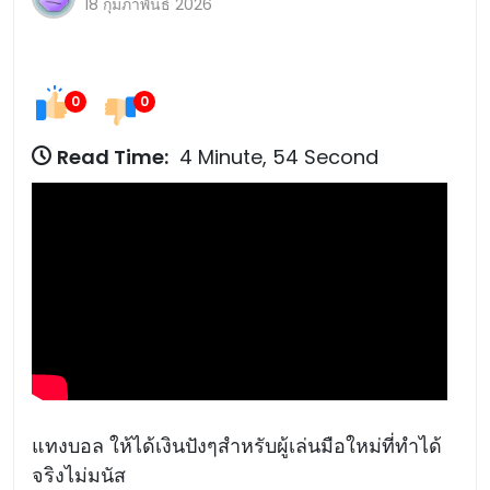
18 กุมภาพันธ์ 2026
0
0
Read Time:
4 Minute, 54 Second
แทงบอล ให้ได้เงินปังๆสำหรับผู้เล่นมือใหม่ที่ทำได้
จริงไม่มนัส