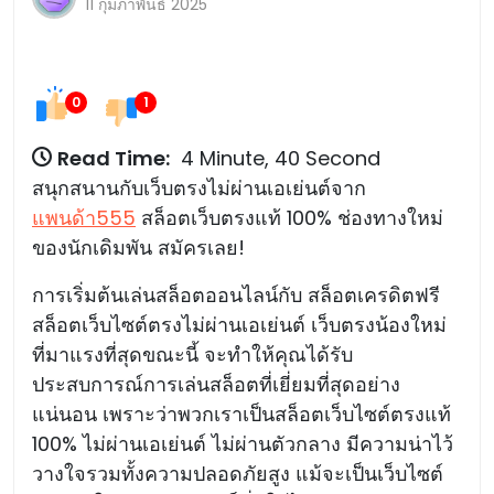
11 กุมภาพันธ์ 2025
0
1
Read Time:
4 Minute, 40 Second
สนุกสนานกับเว็บตรงไม่ผ่านเอเย่นต์จาก
แพนด้า555
สล็อตเว็บตรงแท้ 100% ช่องทางใหม่
ของนักเดิมพัน สมัครเลย!
การเริ่มต้นเล่นสล็อตออนไลน์กับ สล็อตเครดิตฟรี
สล็อตเว็บไซต์ตรงไม่ผ่านเอเย่นต์ เว็บตรงน้องใหม่
ที่มาแรงที่สุดขณะนี้ จะทำให้คุณได้รับ
ประสบการณ์การเล่นสล็อตที่เยี่ยมที่สุดอย่าง
แน่นอน เพราะว่าพวกเราเป็นสล็อตเว็บไซต์ตรงแท้
100% ไม่ผ่านเอเย่นต์ ไม่ผ่านตัวกลาง มีความน่าไว้
วางใจรวมทั้งความปลอดภัยสูง แม้จะเป็นเว็บไซต์