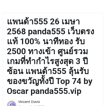
แพนด้า555 26 เมษา
2568 panda555 เว็บตรง
แท้ 100% นาทีทอง รับ
2500 ทางเข้า ศูนย์รวม
เกมที่ทำกำไรสูงสุด 3 ปี
ซ้อน แพนด้า555 ลุ้นรับ
ของขวัญทั้งปี Top 74 by
Oscar panda555.vip
Vincent Davis