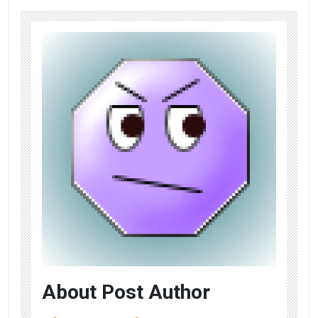
About Post Author