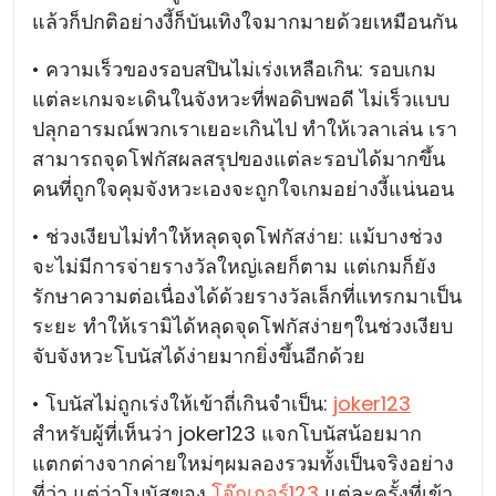
แล้วก็ปกติอย่างงี้ก็บันเทิงใจมากมายด้วยเหมือนกัน
• ความเร็วของรอบสปินไม่เร่งเหลือเกิน: รอบเกม
แต่ละเกมจะเดินในจังหวะที่พอดิบพอดี ไม่เร็วแบบ
ปลุกอารมณ์พวกเราเยอะเกินไป ทำให้เวลาเล่น เรา
สามารถจุดโฟกัสผลสรุปของแต่ละรอบได้มากขึ้น
คนที่ถูกใจคุมจังหวะเองจะถูกใจเกมอย่างงี้แน่นอน
• ช่วงเงียบไม่ทำให้หลุดจุดโฟกัสง่าย: แม้บางช่วง
จะไม่มีการจ่ายรางวัลใหญ่เลยก็ตาม แต่เกมก็ยัง
รักษาความต่อเนื่องได้ด้วยรางวัลเล็กที่แทรกมาเป็น
ระยะ ทำให้เรามิได้หลุดจุดโฟกัสง่ายๆในช่วงเงียบ
จับจังหวะโบนัสได้ง่ายมากยิ่งขึ้นอีกด้วย
• โบนัสไม่ถูกเร่งให้เข้าถี่เกินจำเป็น:
joker123
สำหรับผู้ที่เห็นว่า joker123 แจกโบนัสน้อยมาก
แตกต่างจากค่ายใหม่ๆผมลองรวมทั้งเป็นจริงอย่าง
ที่ว่า แต่ว่าโบนัสของ
โจ๊กเกอร์123
แต่ละครั้งที่เข้า