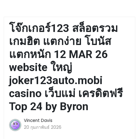
โจ๊กเกอร์123 สล็อตรวม
เกมฮิต แตกง่าย โบนัส
แตกหนัก 12 MAR 26
website ใหญ่
joker123auto.mobi
casino เว็บแม่ เครดิตฟรี
Top 24 by Byron
Vincent Davis
20 กุมภาพันธ์ 2026