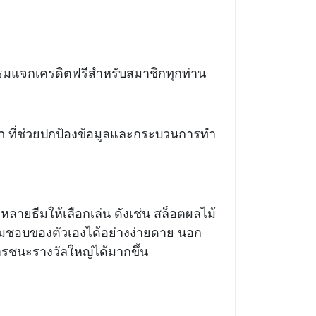
รรมแจกเครดิตฟรีสำหรับสมาชิกทุกท่าน
on ที่ช่วยปกป้องข้อมูลและกระบวนการทำ
ายธีมให้เลือกเล่น ดังเช่น สล็อตผลไม้
ามชอบของตัวเองได้อย่างง่ายดาย นอก
ารชนะรางวัลใหญ่ได้มากขึ้น