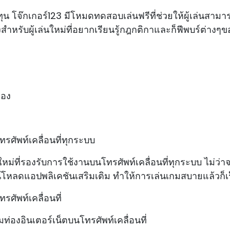
ุน โจ๊กเกอร์123 มีโหมดทดสอบเล่นฟรีที่ช่วยให้ผู้เล่นสา
่งสำหรับผู้เล่นใหม่ที่อยากเรียนรู้กฎกติกาและก็ฟีพบร์ต่าง
ทอง
รศัพท์เคลื่อนที่ทุกระบบ
่ที่รองรับการใช้งานบนโทรศัพท์เคลื่อนที่ทุกระบบ ไม่ว่าจ
วน์โหลดแอปพลิเคชันเสริมเติม ทำให้การเล่นเกมสบายแล้วก็เร
รศัพท์เคลื่อนที่
มท่องอินเตอร์เน็ตบนโทรศัพท์เคลื่อนที่