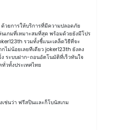
 ด้วยการให้บริการที่มีความปลอดภัย
ล่นเกมที่เหมาะสมที่สุด พร้อมด้วยยังมีโปร
r123th รวมทั้งชี้แนะเคล็ดวิธีที่จะ
กไม่น้อยเลยทีเดียว joker123th ยังคง
ยิ่ง ระบบฝาก-ถอนอัตโนมัติที่เร็วทันใจ
อตทั่วทั้งประเทศไทย
เช่นว่า ฟรีสปินและก็โบนัสเกม