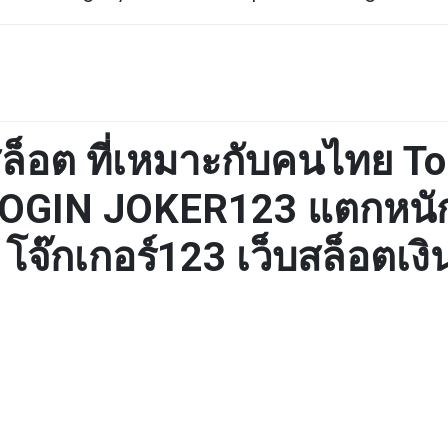
ล็อต ที่เหมาะกับคนไทย To
LOGIN JOKER123 แตกหนักป
 โจ๊กเกอร์123 เว็บสล็อตเง