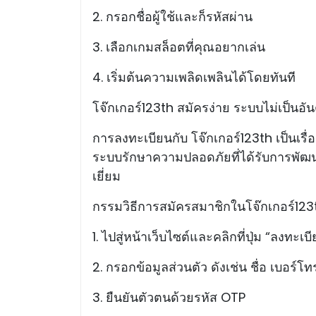
2. กรอกชื่อผู้ใช้และก็รหัสผ่าน
3. เลือกเกมสล็อตที่คุณอยากเล่น
4. เริ่มต้นความเพลิดเพลินได้โดยทันที
โจ๊กเกอร์123th สมัครง่าย ระบบไม่เป็นอัน
การลงทะเบียนกับ โจ๊กเกอร์123th เป็นเรื่
ระบบรักษาความปลอดภัยที่ได้รับการพัฒนาอ
เยี่ยม
กรรมวิธีการสมัครสมาชิกในโจ๊กเกอร์123
1. ไปสู่หน้าเว็บไซต์และคลิกที่ปุ่ม “ลงทะเ
2. กรอกข้อมูลส่วนตัว ดังเช่น ชื่อ เบอร์โ
3. ยืนยันตัวตนด้วยรหัส OTP