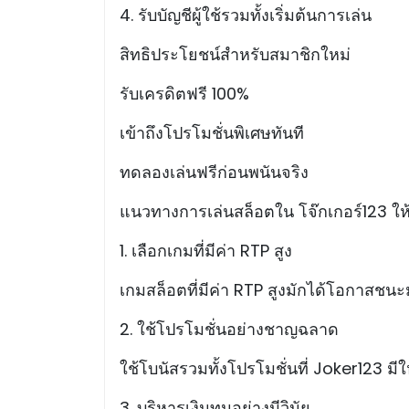
4. รับบัญชีผู้ใช้รวมทั้งเริ่มต้นการเล่น
สิทธิประโยชน์สำหรับสมาชิกใหม่
รับเครดิตฟรี 100%
เข้าถึงโปรโมชั่นพิเศษทันที
ทดลองเล่นฟรีก่อนพนันจริง
แนวทางการเล่นสล็อตใน โจ๊กเกอร์123 ให
1. เลือกเกมที่มีค่า RTP สูง
เกมสล็อตที่มีค่า RTP สูงมักได้โอกาสชนะมา
2. ใช้โปรโมชั่นอย่างชาญฉลาด
ใช้โบนัสรวมทั้งโปรโมชั่นที่ Joker123 มีให
3. บริหารเงินทุนอย่างมีวินัย