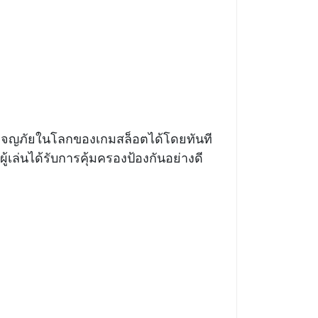
นการผจญภัยในโลกของเกมสล็อตได้โดยทันที
เล่นได้รับการคุ้มครองป้องกันอย่างดี