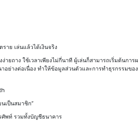
ตราย เล่นแล้วได้เงินจริง
องง่ายถาง ใช้เวลาเพียงไม่กี่นาที ผู้เล่นก็สามารถเริ่มต้
ย่างต่อเนื่อง ทำให้ข้อมูลส่วนตัวและการทำธุรกรรมของผู้
th
บียนเป็นสมาชิก”
ทรศัพท์ รวมทั้งบัญชีธนาคาร