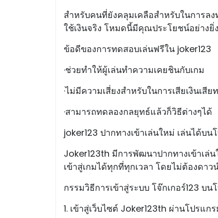
สำหรับคนที่ยังคลุมเคลือสำหรับในการลงท
ใช้เงินจริง โหมดนี้มีคุณประโยชน์อย่างยิ
ข้อดีของการทดสอบเล่นฟรีใน joker123
·ช่วยทำให้ผู้เล่นทำความเคยชินกับเกม
·ไม่มีความเสี่ยงสำหรับในการเสียเงินเสีย
·สามารถทดลองกลยุทธ์แล้วก็วิธีต่างๆได้
joker123 ปากทางเข้าเล่นใหม่ เล่นได้บนโท
Joker123th มีการพัฒนาปากทางเข้าเล่นใหม
เข้าสู่เกมได้ทุกที่ทุกเวลา โดยไม่ต้องดา
กรรมวิธีการเข้าสู่ระบบ โจ๊กเกอร์123 บนโท
1. เข้าสู่เว็บไซต์ Joker123th ผ่านโปรแกร