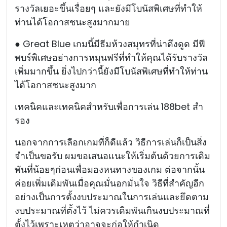
รางวัลเยอะขึ้นเรื่อยๆ และยังมีโบนัสพิเศษที่ทำให้
ท่านได้โอกาสชนะสูงมากมาย
● Great Blue เกมนี้มีธีมห้วงสมุทรที่น่าดึงดูด มีฟี
พบร์พิเศษอย่างการหมุนฟรีที่ทำให้คุณได้รับรางวัล
เพิ่มมากขึ้น ยิ่งไปกว่านี้ยังมีโบนัสพิเศษที่ทำให้ท่าน
ได้โอกาสชนะสูงมาก
เทคนิคและเทคนิคสำหรับเพื่อการเล่น 188bet สํา
รอง
นอกจากการเลือกเกมที่ก็ดีแล้ว วิธีการเล่นก็เป็นสิ่ง
จำเป็นขอรับ ผมขอเสนอแนะให้เริ่มต้นด้วยการเดิม
พันที่น้อยๆก่อนเพื่อมองหนทางของเกม ต่อจากนั้น
ค่อยเพิ่มเดิมพันเมื่อคุณมั่นอกมั่นใจ วิธีที่สำคัญอีก
อย่างเป็นการตั้งงบประมาณในการเล่นและยึดตาม
งบประมาณที่ตั้งไว้ ไม่ควรเดิมพันเกินงบประมาณที่
ตั้งไว้เพราะเหตุว่าอาจจะก่อให้กำเนิด