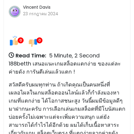
Vincent Davis
23 กรกฎาคม 2024
0
0
Read Time:
5 Minute, 2 Second
188betth เสนอแนะเกมสล็อตแตกง่าย ของแต่ละ
ค่ายดัง การันตีเล่นแล้วแตก !
สวัสดีครับผมทุกท่าน ถ้าเกิดคุณเป็นคนหนึ่งที่
เผลอไผลในเกมสล็อตออนไลน์แล้วก็กำลังมองหา
เกมที่แตกง่าย ได้โอกาสชนะสูง วันนี้ผมมีข้อมูลดีๆ
มาฝากนะครับ การเลือกเล่นเกมสล็อตที่มีโบนัสแตก
บ่อยครั้งไม่เฉพาะแต่จะเพิ่มความสนุก แต่ยัง
สามารถได้กำไรได้อีกด้วย ผมได้เก็บเนื้อหาสาระ
เกี่ยวกับเกม สล็อตเว็บตรง ที่แตกง่ายจากค่ายดัง