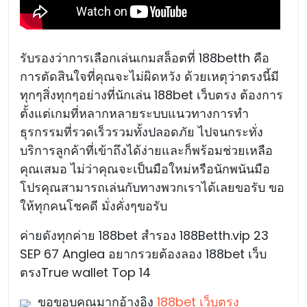
รับรองว่าการเลือกเล่นเกมสล็อตที่ 188betth คือ
การตัดสินใจที่คุณจะไม่ผิดหวัง ด้วยเหตุว่าตรงนี้มี
ทุกๆสิ่งทุกๆอย่างที่นักเล่น 188bet เว็บตรง ต้องการ
ตั้งแต่เกมที่หลากหลายระบบแนวทางการทำ
ธุรกรรมที่รวดเร็วรวมทั้งปลอดภัย ไปจนกระทั่ง
บริการลูกค้าที่เข้าถึงได้ง่ายและก็พร้อมช่วยเหลือ
คุณเสมอ ไม่ว่าคุณจะเป็นมือใหม่หรือนักพนันมือ
โปรคุณสามารถเล่นกับทางพวกเราได้เลยขอรับ ขอ
ให้ทุกคนโชคดี มั่งคั่งๆขอรับ
ค่ายดังทุกค่าย 188bet สํารอง 188Betth.vip 23
SEP 67 Anglea อยากรวยต้องลอง 188bet เว็บ
ตรงTrue wallet Top 14
ขอขอบคุณมากอ้างอิง
188bet เว็บตรง