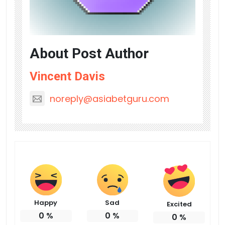
About Post Author
Vincent Davis
noreply@asiabetguru.com
Happy
Sad
Excited
0
%
0
%
0
%