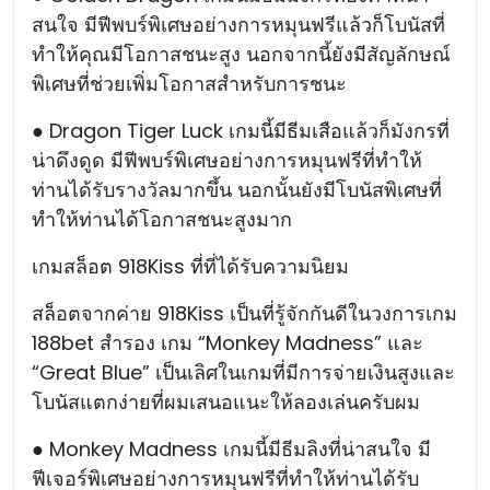
สนใจ มีฟีพบร์พิเศษอย่างการหมุนฟรีแล้วก็โบนัสที่
ทำให้คุณมีโอกาสชนะสูง นอกจากนี้ยังมีสัญลักษณ์
พิเศษที่ช่วยเพิ่มโอกาสสำหรับการชนะ
● Dragon Tiger Luck เกมนี้มีธีมเสือแล้วก็มังกรที่
น่าดึงดูด มีฟีพบร์พิเศษอย่างการหมุนฟรีที่ทำให้
ท่านได้รับรางวัลมากขึ้น นอกนั้นยังมีโบนัสพิเศษที่
ทำให้ท่านได้โอกาสชนะสูงมาก
เกมสล็อต 918Kiss ที่ที่ได้รับความนิยม
สล็อตจากค่าย 918Kiss เป็นที่รู้จักกันดีในวงการเกม
188bet สํารอง เกม “Monkey Madness” และ
“Great Blue” เป็นเลิศในเกมที่มีการจ่ายเงินสูงและ
โบนัสแตกง่ายที่ผมเสนอแนะให้ลองเล่นครับผม
● Monkey Madness เกมนี้มีธีมลิงที่น่าสนใจ มี
ฟีเจอร์พิเศษอย่างการหมุนฟรีที่ทำให้ท่านได้รับ