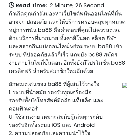
Read Time:
2 Minute, 26 Second
ถ้าเกิดคุณกำลังมองหาเว็บไซต์พนันออนไลน์ที่มั่น
อาจจะ ปลอดภัย และให้บริการครอบคลุมทุกหมวด
หมู่การพนัน ba88 คือคำตอบที่คุณไม่ควรละเลย
ด้วยบริการที่มากมาย ทั้งคาสิโนสด สล็อต กีฬา
และสลากกินแบ่งออนไลน์ พร้อมระบบ ba88 เข้า
ระบบ ที่ปลอดภัยแล้วก็เร็ว แถมยัง ba88 สมัคร
ง่ายภายในไม่กี่ขั้นตอน อีกทั้งยังมีโปรโมชั่น ba88
เครดิตฟรี สำหรับสมาชิกใหม่อีกด้วย
ลักษณะเด่นของ ba88 ที่ผู้เล่นไว้วางใจ
1. ระบบที่นำสมัย รองรับทุกเครื่องมือ
รองรับทั้งยังโทรศัพท์มือถือ แท็บเล็ต และ
คอมพิวเตอร์
UI ใช้งานง่าย เหมาะสมกับผู้เล่นทุกระดับ
รองรับอีกทั้งระบบ iOS และ Android
2. ความปลอดภัยและความน่าไว้ใจ