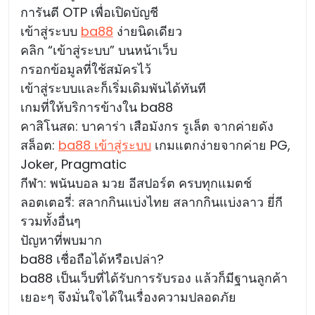
การันตี OTP เพื่อเปิดบัญชี
เข้าสู่ระบบ
ba88
ง่ายนิดเดียว
คลิก “เข้าสู่ระบบ” บนหน้าเว็บ
กรอกข้อมูลที่ใช้สมัครไว้
เข้าสู่ระบบและก็เริ่มเดิมพันได้ทันที
เกมที่ให้บริการข้างใน ba88
คาสิโนสด: บาคาร่า เสือมังกร รูเล็ต จากค่ายดัง
สล็อต:
ba88 เข้าสู่ระบบ
เกมแตกง่ายจากค่าย PG,
Joker, Pragmatic
กีฬา: พนันบอล มวย อีสปอร์ต ครบทุกแมตช์
ลอตเตอรี่: สลากกินแบ่งไทย สลากกินแบ่งลาว ยี่กี
รวมทั้งอื่นๆ
ปัญหาที่พบมาก
ba88 เชื่อถือได้หรือเปล่า?
ba88 เป็นเว็บที่ได้รับการรับรอง แล้วก็มีฐานลูกค้า
เยอะๆ จึงมั่นใจได้ในเรื่องความปลอดภัย