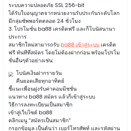
ระบบความปลอดภัย SSL 256-bit
ได้รับใบอนุญาตจากหน่วยงานรับประกันระดับโลก
มีกลุ่มซัพพอร์ตตลอด 24 ชั่วโมง
3. โปรโมชั่น ba88 เครดิตฟรี และก็โบนัสนานา
ประการ
สมาชิกใหม่สามารถรับ
ba88 เข้าสู่ระบบ
เครดิต
ฟรี ทันทีที่สมัคร โดยไม่ต้องฝากก่อน พร้อมโปรโม
ชั่นอื่นๆตัวอย่างเช่น:
โบนัสเงินฝากรายวัน
คืนยอดเสียทุกอาทิตย์
ชี้แนะเพื่อนฝูงรับค่าคอมมิชชั่น
แนวทาง ba88 สมัคร แล้วก็เข้าสู่ระบบ
วิธีการลงทะเบียนเป็นสมาชิก
เข้าสู่เว็บไซต์ ba88
คลิกเมนู “สมัครเป็นสมาชิก”
กรอกข้อมูล เป็นต้นว่า เบอร์โทรศัพท์ และรหัสผ่าน