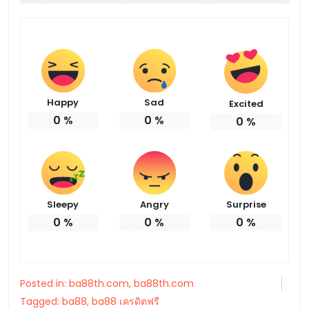
Happy
Sad
Excited
0
%
0
%
0
%
Sleepy
Angry
Surprise
0
%
0
%
0
%
Posted in:
ba88th.com
,
ba88th.com
Tagged:
ba88
,
ba88 เครดิตฟรี