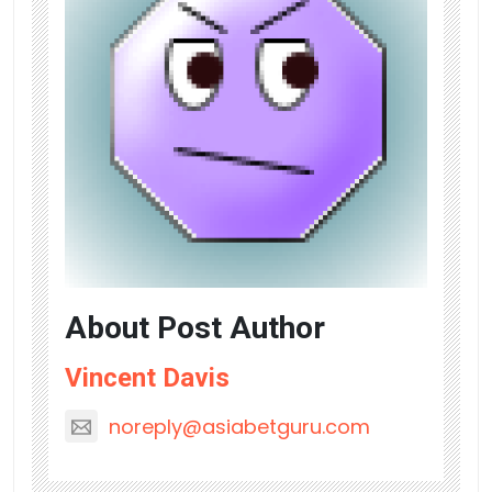
About Post Author
Vincent Davis
noreply@asiabetguru.com