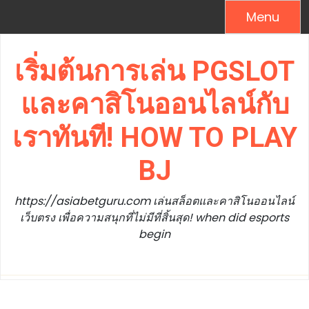
Skip
Menu
to
content
เริ่มต้นการเล่น PGSLOT
และคาสิโนออนไลน์กับ
เราทันที! HOW TO PLAY
BJ
https://asiabetguru.com เล่นสล็อตและคาสิโนออนไลน์
เว็บตรง เพื่อความสนุกที่ไม่มีที่สิ้นสุด! when did esports
begin