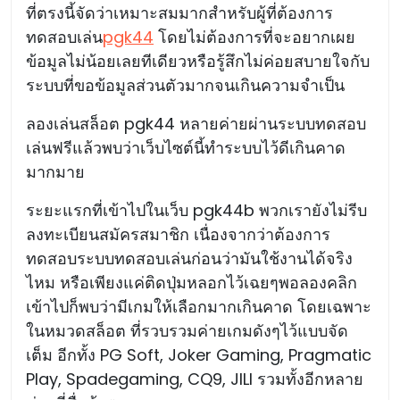
ที่ตรงนี้จัดว่าเหมาะสมมากสำหรับผู้ที่ต้องการ
ทดสอบเล่น
pgk44
โดยไม่ต้องการที่จะอยากเผย
ข้อมูลไม่น้อยเลยทีเดียวหรือรู้สึกไม่ค่อยสบายใจกับ
ระบบที่ขอข้อมูลส่วนตัวมากจนเกินความจำเป็น
ลองเล่นสล็อต pgk44 หลายค่ายผ่านระบบทดสอบ
เล่นฟรีแล้วพบว่าเว็บไซต์นี้ทำระบบไว้ดีเกินคาด
มากมาย
ระยะแรกที่เข้าไปในเว็บ pgk44b พวกเรายังไม่รีบ
ลงทะเบียนสมัครสมาชิก เนื่องจากว่าต้องการ
ทดสอบระบบทดสอบเล่นก่อนว่ามันใช้งานได้จริง
ไหม หรือเพียงแค่ติดปุ่มหลอกไว้เฉยๆพอลองคลิก
เข้าไปก็พบว่ามีเกมให้เลือกมากเกินคาด โดยเฉพาะ
ในหมวดสล็อต ที่รวบรวมค่ายเกมดังๆไว้แบบจัด
เต็ม อีกทั้ง PG Soft, Joker Gaming, Pragmatic
Play, Spadegaming, CQ9, JILI รวมทั้งอีกหลาย