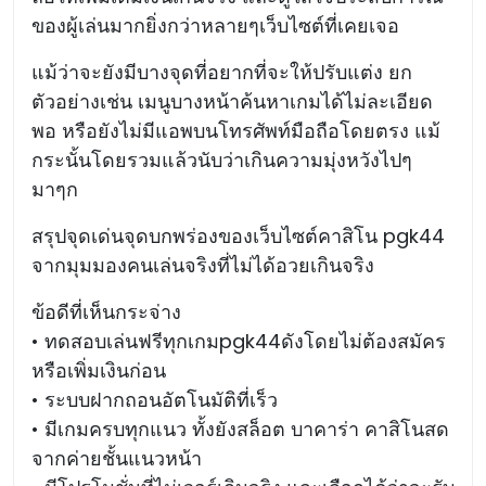
ของผู้เล่นมากยิ่งกว่าหลายๆเว็บไซต์ที่เคยเจอ
แม้ว่าจะยังมีบางจุดที่อยากที่จะให้ปรับแต่ง ยก
ตัวอย่างเช่น เมนูบางหน้าค้นหาเกมได้ไม่ละเอียด
พอ หรือยังไม่มีแอพบนโทรศัพท์มือถือโดยตรง แม้
กระนั้นโดยรวมแล้วนับว่าเกินความมุ่งหวังไปๆ
มาๆก
สรุปจุดเด่นจุดบกพร่องของเว็บไซต์คาสิโน pgk44
จากมุมมองคนเล่นจริงที่ไม่ได้อวยเกินจริง
ข้อดีที่เห็นกระจ่าง
• ทดสอบเล่นฟรีทุกเกมpgk44ดังโดยไม่ต้องสมัคร
หรือเพิ่มเงินก่อน
• ระบบฝากถอนอัตโนมัติที่เร็ว
• มีเกมครบทุกแนว ทั้งยังสล็อต บาคาร่า คาสิโนสด
จากค่ายชั้นแนวหน้า