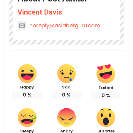
Vincent Davis
noreply@asiabetguru.com
Happy
Sad
Excited
0
%
0
%
0
%
Sleepy
Angry
Surprise