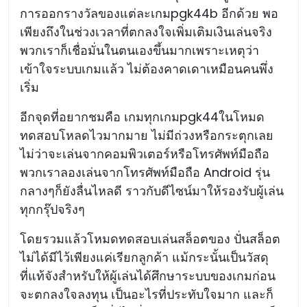
การออกรางวัลของแต่ละเกมpgk44b อีกด้วย พอ
เพียงถึงในช่วงเวลาที่ตกลงใจเพิ่มเติมเงินเล่นจริง
พวกเราก็เชื่อมั่นในตนเองขึ้นมากเพราะเหตุว่า
เข้าใจระบบเกมแล้ว ไม่ต้องคาดเดาเหมือนคนพึ่ง
เริ่ม
อีกจุดที่อยากชมคือ เกมทุกเกมpgk44ในโหมด
ทดสอบโหลดไวมากมาย ไม่มีถ่วงหรือกระตุกเลย
ไม่ว่าจะเล่นจากคอมพิวเตอร์หรือโทรศัพท์มือถือ
พวกเราลองเล่นจากโทรศัพท์มือถือ Android รุ่น
กลางๆก็ยังลื่นไหลดี ราวกับดีไซน์มาให้รองรับผู้เล่น
ทุกกรุ๊ปจริงๆ
โดยรวมแล้วโหมดทดสอบเล่นสล็อตของ ปั่นสล็อต
ไม่ได้มีไว้เพียงแค่เรียกลูกค้า แม้กระนั้นเป็นวัสดุ
ที่แท้จังสำหรับให้ผู้เล่นได้ศึกษาระบบของเกมก่อน
จะตกลงใจลงทุน เป็นอะไรที่ประทับใจมาก และก็