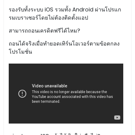
รองรับทั้งระบบ iOS รวมทั้ง Android ผ่านโปรแก
รมเบราเซอร์โดยไม่ต้องติดตั้งแอป
สามารถถอนเครดิตฟรีได้ไหม?
ถอนได้จริงเมื่อทำยอดเทิร์นโอเวอร์ตามข้อตกลง
โปรโมชั่น