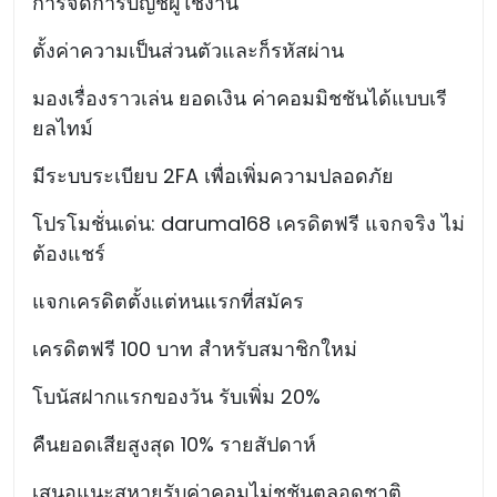
การจัดการบัญชีผู้ใช้งาน
ตั้งค่าความเป็นส่วนตัวและก็รหัสผ่าน
มองเรื่องราวเล่น ยอดเงิน ค่าคอมมิชชันได้แบบเรี
ยลไทม์
มีระบบระเบียบ 2FA เพื่อเพิ่มความปลอดภัย
โปรโมชั่นเด่น: daruma168 เครดิตฟรี แจกจริง ไม่
ต้องแชร์
แจกเครดิตตั้งแต่หนแรกที่สมัคร
เครดิตฟรี 100 บาท สำหรับสมาชิกใหม่
โบนัสฝากแรกของวัน รับเพิ่ม 20%
คืนยอดเสียสูงสุด 10% รายสัปดาห์
เสนอแนะสหายรับค่าคอมไม่ชชันตลอดชาติ