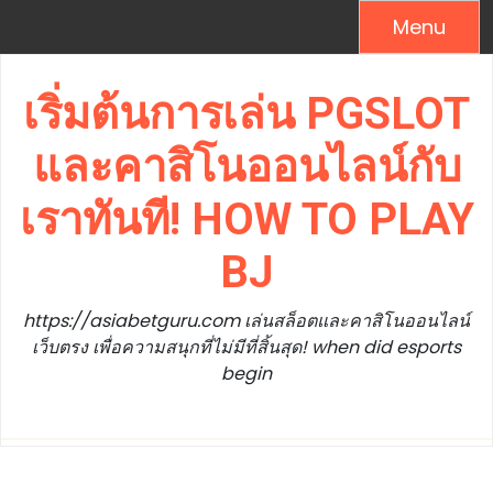
Skip
Menu
to
content
เริ่มต้นการเล่น PGSLOT
และคาสิโนออนไลน์กับ
เราทันที! HOW TO PLAY
BJ
https://asiabetguru.com เล่นสล็อตและคาสิโนออนไลน์
เว็บตรง เพื่อความสนุกที่ไม่มีที่สิ้นสุด! when did esports
begin