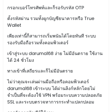
กรอกเบอร์โทรศัพท์และก็รอรับรหัส OTP
ตั้งรหัสผ่าน รวมทั้งผูกบัญชีธนาคารหรือ True
Wallet
เพียงเท่านี้ก็สามารถเริ่มพนันได้โดยทันที ระบบ
รองรับมือถือรวมทั้งคอมพิวเตอร์
เข้าสู่ระบบ daruma168 ง่าย ไม่มีอันตราย ใช้งาน
ได้ 24 ชั่วโมง
ทางเข้าที่เสถียรและก็ไม่มีอันตราย
ไม่ว่าคุณจะเล่นผ่านมือถือหรือคอมพิวเตอร์
daruma168 เข้าระบบ ได้ผ่านลิงก์หลักโดยไม่
จำเป็นที่จะต้องใช้ VPN พร้อมระบบความปลอดภัย
SSL และระบบตรวจหาการกระทำแปลกปลอม