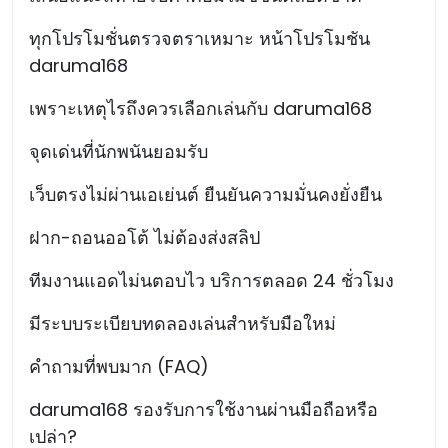
ทุกโปรโมชั่นตรวจตราเหมาะ หน้าโปรโมชัน
daruma168
เพราะเหตุไรถึงควรเลือกเล่นกับ daruma168
จุดเด่นที่นักพนันยอมรับ
เว็บตรงไม่ผ่านเอเย่นต์ ยืนยันความมั่นคงยั่งยืน
ฝาก-ถอนออโต้ ไม่ต้องส่งสลิป
ทีมงานแอดไม่นตอบไว บริการตลอด 24 ชั่วโมง
มีระบบระเบียบทดลองเล่นสำหรับมือใหม่
คำถามที่พบมาก (FAQ)
daruma168 รองรับการใช้งานผ่านมือถือหรือ
เปล่า?