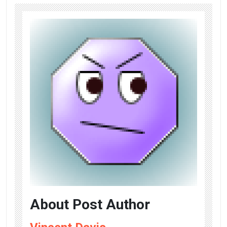
About Post Author