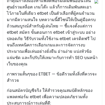
ถ้าคุณกำลังมองหาแพลตฟอร์มเดิมพันออนไลน์
ศูนย์รวมสล็อต เกมโต๊ะ แล้วก็การเดิมพันสดเอา
ไว้ภายในที่เดียว etbet เป็นตัวเลือกที่ผู้คนจำนวน
มากมีความสนใจ บทความนี้ดีไซน์ให้เป็นคู่มือครบ
ถ้วนสมบูรณ์สำหรับผู้เล่นไทย — ชี้แจงตั้งแต่การ
etbet สมัคร ขั้นตอนการ etbet เข้าสู่ระบบ อย่าง
ปลอดภัย วิธีรับรวมทั้งใช้งาน etbet เครดิตฟรี ไป
จนถึงเทคนิคการเลือกเกมและการจัดการงบ
ประมาณเพื่อเล่นอย่างยั่งยืน อ่านง่าย แบ่งหัวข้อ
แจ่มชัด และก็ปรับให้เหมาะกับการทำ SEO บนหน้า
เว็บของคุณ
ภาพรวมสั้นๆของ ETBET — ข้อดีรวมทั้งสิ่งที่ควรจะ
สำรวจ
ก่อนสมัครบัญชีจริง ให้สำรวจคุณสมบัติหลักของ
แพลตฟอร์ม etbet เพื่อความปลอดภัยรวมทั้ง
ประสบการณ์การเล่นที่ดี: