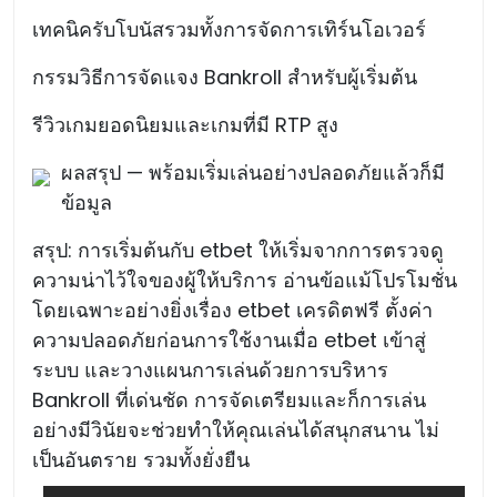
เทคนิครับโบนัสรวมทั้งการจัดการเทิร์นโอเวอร์
กรรมวิธีการจัดแจง Bankroll สำหรับผู้เริ่มต้น
รีวิวเกมยอดนิยมและเกมที่มี RTP สูง
ผลสรุป — พร้อมเริ่มเล่นอย่างปลอดภัยแล้วก็มี
ข้อมูล
สรุป: การเริ่มต้นกับ etbet ให้เริ่มจากการตรวจดู
ความน่าไว้ใจของผู้ให้บริการ อ่านข้อแม้โปรโมชั่น
โดยเฉพาะอย่างยิ่งเรื่อง etbet เครดิตฟรี ตั้งค่า
ความปลอดภัยก่อนการใช้งานเมื่อ etbet เข้าสู่
ระบบ และวางแผนการเล่นด้วยการบริหาร
Bankroll ที่เด่นชัด การจัดเตรียมและก็การเล่น
อย่างมีวินัยจะช่วยทำให้คุณเล่นได้สนุกสนาน ไม่
เป็นอันตราย รวมทั้งยั่งยืน