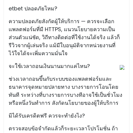
etbet ปลอดภัยไหม?
ความปลอดภัยสังกัดผู้ให้บริการ — ควรจะเลือก
แพลตฟอร์มที่มี HTTPS, แนวนโยบายความเป็น
ส่วนตัวแน่ชัด, วิถีทางติดต่อที่ใช้งานได้จริง แล้วก็
รีวิวจากผู้เล่นจริง แม้มีใบอนุมัติจากหน่วยงานที่
ไว้ใจได้จะเพิ่มความมั่นใจ
จะใช้เวลาถอนเงินนานมากแค่ไหน?
ช่วงเวลาถอนขึ้นกับระบบของแพลตฟอร์มและ
ธนาคารจุดหมายปลายทาง บางรายการโอนโดย
ทันที ระหว่างที่บางรายการบางทีอาจใช้เป็นชั่วโมง
หรือหนึ่งวันทำการ สังกัดนโยบายของผู้ให้บริการ
มิได้รับเครดิตฟรี ควรจะทำยังไง?
ตรวจสอบข้อจำกัดแล้วก็ระยะเวลาโปรโมชั่น ถ้า