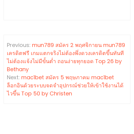
แนะแนว
Previous:
mun789 สมัคร 2 พฤศจิกายน mun789
เรื่อง
เครดิตฟรี เกมแตกจริงไม่ต้องพึ่งดวงเครดิตขึ้นทันที
ไม่ต้องแจ้งไม่มีขั้นต่ำ ถอนง่ายทุกยอด Top 26 by
Bethany
Next:
mac1bet สมัคร 5 พฤษภาคม mac1bet
ล็อกอินด้วยระบบจดจำอุปกรณ์ช่วยให้เข้าใช้งานได้
ไวขึ้น Top 50 by Christen