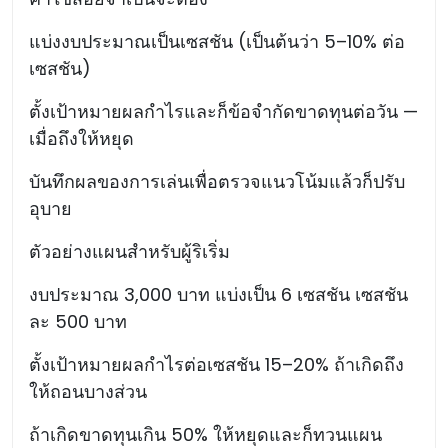
แบ่งงบประมาณเป็นเซสชัน (เป็นต้นว่า 5–10% ต่อ
เซสชัน)
ตั้งเป้าหมายผลกำไรและก็ข้อจำกัดขาดทุนต่อวัน —
เมื่อถึงให้หยุด
บันทึกผลของการเล่นเพื่อตรวจแนวโน้มแล้วก็ปรับ
อุบาย
ตัวอย่างแผนสำหรับผู้ริเริ่ม
งบประมาณ 3,000 บาท แบ่งเป็น 6 เซสชัน เซสชัน
ละ 500 บาท
ตั้งเป้าหมายผลกำไรต่อเซสชัน 15–20% ถ้าเกิดถึง
ให้ถอนบางส่วน
ถ้าเกิดขาดทุนเกิน 50% ให้หยุดและก็ทวนแผน