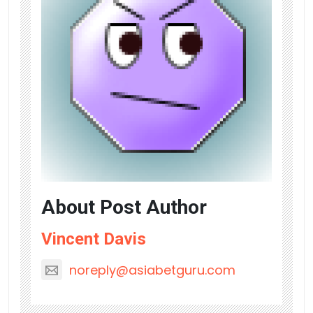
About Post Author
Vincent Davis
noreply@asiabetguru.com