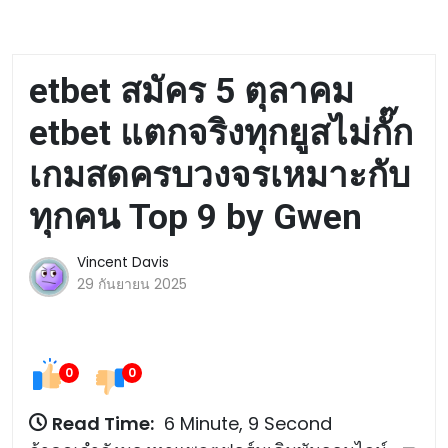
etbet สมัคร 5 ตุลาคม
etbet แตกจริงทุกยูสไม่กั๊ก
เกมสดครบวงจรเหมาะกับ
ทุกคน Top 9 by Gwen
Vincent Davis
29 กันยายน 2025
0
0
Read Time:
6 Minute, 9 Second