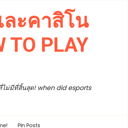
 และคาสิโน
W TO PLAY
ม่มีที่สิ้นสุด! when did esports
ime!
Pin Posts