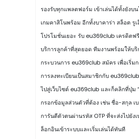
รองรับทุกแพลตฟอร์ม เข้าเล่นได้ทั้งยังบน
เกมคาสิโนพร้อม อีกทั้งบาคาร่า สล็อต รู
โปรโมชั่นเยอะ รับ eu369club เครดิตฟรี
บริการลูกค้าที่สุดยอด ทีมงานพร้อมให้บ
กระบวนการ eu369club สมัคร เพื่อเริ่ม
การลงทะเบียนเป็นสมาชิกกับ eu369club น
ไปสู่เว็บไซต์ eu369club และก็คลิกที่ปุ่ม
กรอกข้อมูลส่วนตัวที่ต้อง เช่น ชื่อ-สกุล 
การันตีตัวตนผ่านรหัส OTP ที่จะส่งไปยัง
ล็อกอินเข้าระบบและเริ่มเล่นได้ทันที