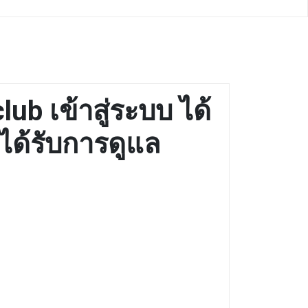
b เข้าสู่ระบบ ได้
Pได้รับการดูแล