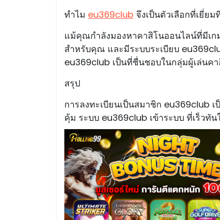
ทำไม
eu369club
จึงเป็นตัวเลือกที่เยี่ย
แม้คุณกำลังมองหาคาสิโนออนไลน์ที่มีเกม
สำหรับคุณ และมีระบบระเบียบ eu369club 
eu369club เป็นที่ชื่นชอบในกลุ่มผู้เล่นค
สรุป
การลงทะเบียนเป็นสมาชิก eu369club เป็นต
คุ้ม ระบบ eu369club เข้าระบบ ที่เร็วทั