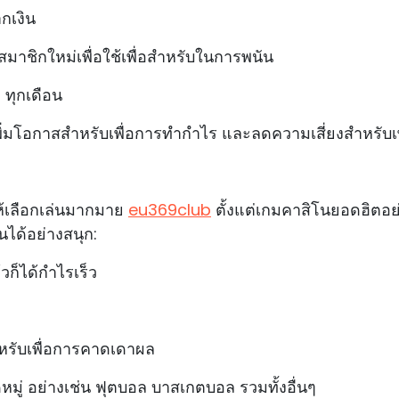
ากเงิน
มาชิกใหม่เพื่อใช้เพื่อสำหรับในการพนัน
 ทุกเดือน
เพิ่มโอกาสสำหรับเพื่อการทำกำไร และลดความเสี่ยงสำหรับเ
ห้เลือกเล่นมากมาย
eu369club
ตั้งแต่เกมคาสิโนยอดฮิตอย่
นได้อย่างสนุก:
วก็ได้กำไรเร็ว
ำหรับเพื่อการคาดเดาผล
ู่ อย่างเช่น ฟุตบอล บาสเกตบอล รวมทั้งอื่นๆ