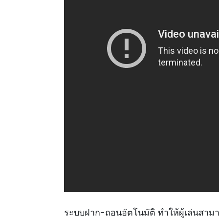
ระบบฝาก-ถอนอัตโนมัติ ทำให้ผู้เล่นสาม