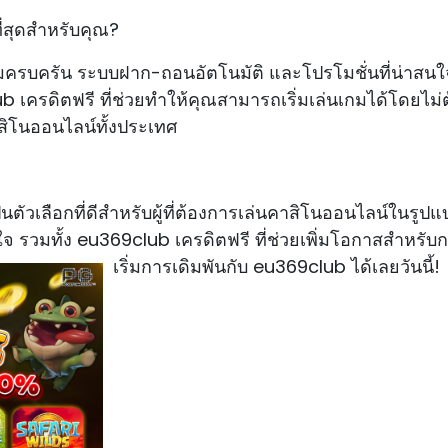
มที่สุดสำหรับคุณ?
ครบครัน ระบบฝาก-ถอนอัตโนมัติ และโปรโมชั่นที่น่าสนใจ 
เครดิตฟรี ที่ช่วยทำให้คุณสามารถเริ่มเล่นเกมได้โดยไม่ต
าสิโนออนไลน์ทั้งประเทศ
ัวเลือกที่ดีสำหรับผู้ที่ต้องการเล่นคาสิโนออนไลน์ในรูปแ
นใจ รวมทั้ง eu369club เครดิตฟรี ที่ช่วยเพิ่มโอกาสสำหรับ
เริ่มการเดิมพันกับ eu369club ได้เลยวันนี้!