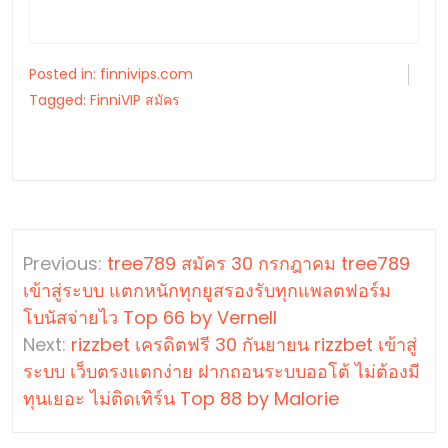
Posted in:
finnivips.com
Tagged:
FinniVIP สมัคร
แนะแนว
Previous:
tree789 สมัคร 30 กรกฎาคม tree789
เรื่อง
เข้าสู่ระบบ แตกหนักทุกยูสรองรับทุกแพลตฟอร์ม
โบนัสจ่ายไว Top 66 by Vernell
Next:
rizzbet เครดิตฟรี 30 กันยายน rizzbet เข้าสู่
ระบบ เว็บตรงแตกง่าย ฝากถอนระบบออโต้ ไม่ต้องมี
ทุนเยอะ ไม่ติดเทิร์น Top 88 by Malorie