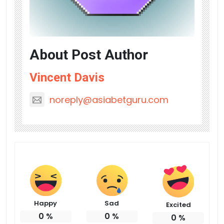
About Post Author
Vincent Davis
noreply@asiabetguru.com
Happy
Sad
Excited
0
%
0
%
0
%