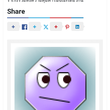
ร่าเริงรวมทั้งความคุ้มค่าในขณะเดียวกัน
Share