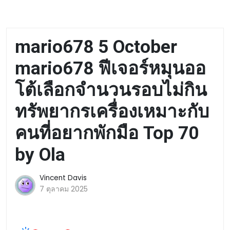
mario678 5 October
mario678 ฟีเจอร์หมุนออ
โต้เลือกจำนวนรอบไม่กิน
ทรัพยากรเครื่องเหมาะกับ
คนที่อยากพักมือ Top 70
by Ola
Vincent Davis
7 ตุลาคม 2025