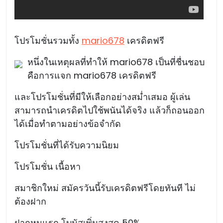
โปรโมชั่นรวมทั้ง
mario678
เครดิตฟรี
หนึ่งในเหตุผลที่ทำให้ mario678 เป็นที่ชื่นชอบ
คือการแจก mario678 เครดิตฟรี
และโปรโมชั่นที่มีให้เลือกอย่างสม่ำเสมอ ผู้เล่น
สามารถนำเครดิตไปใช้พนันได้จริง แล้วก็ถอนออก
ได้เมื่อทำตามอย่างข้อจำกัด
โปรโมชั่นที่ได้รับความนิยม
โปรโมชั่น เนื้อหา
สมาชิกใหม่ สมัครวันนี้รับเครดิตฟรีโดยทันที ไม่
ต้องฝาก
ฝากหนแรก โบนัสเพิ่มสูงสุด 50%