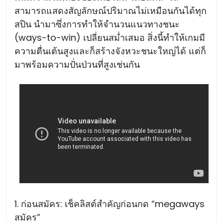
สามารถแสดงสัญลักษณ์ปริมาณไม่เหมือนกันได้ทุก
สปิน นำมาซึ่งการทำให้จำนวนแนวทางชนะ
(ways-to-win) เปลี่ยนสม่ำเสมอ สิ่งนี้ทำให้เกมมี
ความตื่นเต้นสูงและก็สร้างจังหวะชนะใหญ่ได้ แต่ก็
มาพร้อมความปั่นป่วนที่สูงเช่นกัน
1. ก่อนสมัคร: เช็คลิสต์สำคัญก่อนกด “megaways
สมัคร”