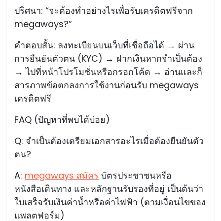
ปริศนา: “จะต้องทำอย่างไรเพื่อรับเครดิตฟรีจาก
megaways?”
คำตอบสั้น: ลงทะเบียนบนเว็บที่เชื่อถือได้ → ผ่าน
การยืนยันตัวตน (KYC) → ฝากเงินหากจำเป็นต้อง
→ ไปที่หน้าโปรโมชั่นหรือกรอกโค้ด → อ่านและก็
สารภาพข้อตกลงการใช้งานก่อนรับ megaways
เครดิตฟรี
FAQ (ปัญหาที่พบได้บ่อย)
Q: จำเป็นต้องเตรียมเอกสารอะไรเมื่อต้องยืนยันตัว
ตน?
A:
megaways สมัคร
บัตรประชาชนหรือ
หนังสือเดินทาง และหลักฐานรับรองที่อยู่ เป็นต้นว่า
ใบเสร็จรับเงินค่าน้ำหรือค่าไฟฟ้า (ตามเงื่อนไขของ
แพลตฟอร์ม)