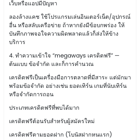
เว็บหรือแอปมีปัญหา
ลองล้างแคช ใช้โปรแกรมเล่นอินเตอร์เน็ต/อุปกรณ์
อื่น หรือสลับเครือข่าย ถ้าหากยังมีข้อบกพร่อง ให้
บันทึกภาพจอใจความผิดพลาดแล้วก็ส่งให้ข้าง
บริการ
4. ทำความเข้าใจ “megaways เครดิตฟรี” —
ต้นแบบ ข้อจำกัด และก็การคำนวณ
เครดิตฟรีเป็นเครื่องมือการตลาดที่มีสาระ แต่มักมา
พร้อมข้อจำกัด อย่างเช่น ยอดเทิร์น เกมที่นับเทิร์น
หรือจำกัดการถอน
ประเภทเครดิตฟรีที่พบได้มาก
เครดิตฟรีต้อนรับสำหรับผู้สมัครใหม่
เครดิตฟรีตามยอดฝาก (โบนัสฝากหนแรก)