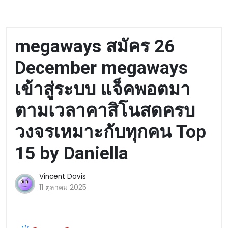
megaways สมัคร 26
December megaways
เข้าสู่ระบบ แจ็คพอตมา
ตามเวลาคาสิโนสดครบ
วงจรเหมาะกับทุกคน Top
15 by Daniella
Vincent Davis
11 ตุลาคม 2025