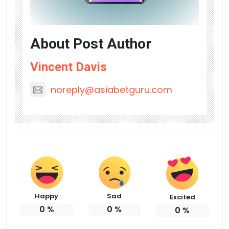
About Post Author
Vincent Davis
noreply@asiabetguru.com
Happy
Sad
Excited
0
%
0
%
0
%