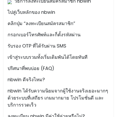
วิธีการลงทะเบียนสมัครสมาชิก nbwin
ไปสู่เว็บหลักของ nbwin
คลิกปุ่ม “ลงทะเบียนสมัครสมาชิก”
กรอกเบอร์โทรศัพท์และก็ตั้งรหัสผ่าน
รับรอง OTP ที่ได้รับผ่าน SMS
เข้าสู่ระบบรวมทั้งเริ่มเดิมพันได้โดยทันที
ปริศนาที่พบบ่อย (FAQ)
nbwin ดีจริงไหม?
nbwin ได้รับความนิยมจากผู้ใช้งานจริงเยอะมากๆ
ด้วยระบบที่เสถียร เกมมากมาย โปรโมชั่นดี และ
บริการรวดเร็ว
ลงทะเบียน nbwin มีค่าใช้จ่ายหรือไม่?