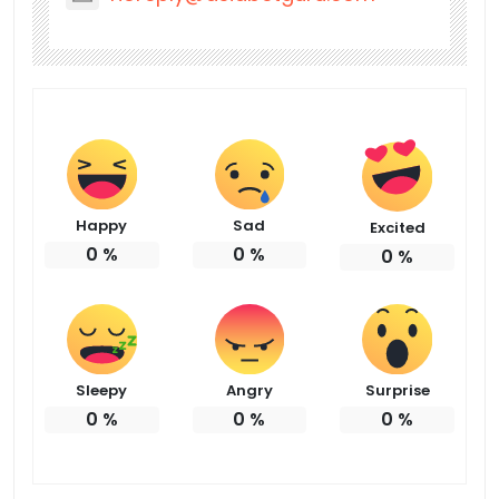
Happy
Sad
Excited
0
%
0
%
0
%
Sleepy
Angry
Surprise
0
%
0
%
0
%