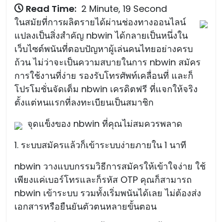
Read Time:
2 Minute, 19 Second
ในสมัยที่การผลิตรายได้ผ่านช่องทางออนไลน์
แปลงเป็นสิ่งสำคัญ nbwin ได้กลายเป็นหนึ่งใน
เว็บไซต์พนันที่ตอบปัญหาผู้เล่นคนไทยอย่างครบ
ถ้วน ไม่ว่าจะเป็นความสบายในการ nbwin สมัคร
การใช้งานที่ง่าย รองรับโทรศัพท์เคลื่อนที่ และก็
โปรโมชั่นจัดเต็ม nbwin เครดิตฟรี ที่แจกให้จริง
ตั้งแต่หนแรกที่ลงทะเบียนเป็นสมาชิก
จุดแข็งของ nbwin ที่คุณไม่สมควรพลาด
1. ระบบสมัครแล้วก็เข้าระบบง่ายภายใน 1 นาที
nbwin วางแบบกรรมวิธีการสมัครให้เข้าใจง่าย ใช้
เพียงแค่เบอร์โทรและก็รหัส OTP คุณก็สามารถ
nbwin เข้าระบบ รวมทั้งเริ่มพนันได้เลย ไม่ต้องส่ง
เอกสารหรือยืนยันตัวตนหลายขั้นตอน