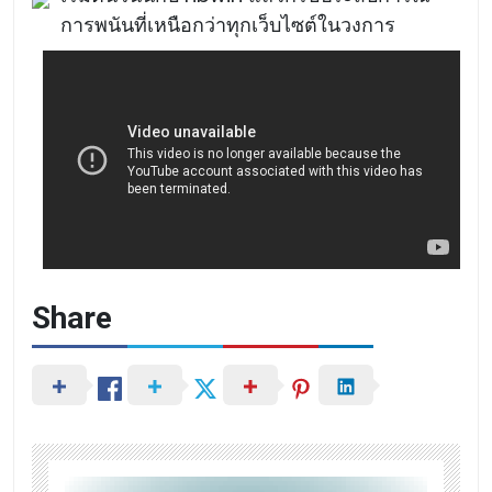
การพนันที่เหนือกว่าทุกเว็บไซต์ในวงการ
Share