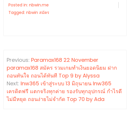
Posted in:
nbwin.me
Tagged:
nbwin สมัคร
แนะแนว
Previous:
Paramax168 22 November
เรื่อง
paramax168 สมัคร รวมเกมทำเงินยอดนิยม ฝาก
ถอนทันใจ ถอนได้ทันที Top 9 by Alyssa
Next:
lnw365 เข้าสู่ระบบ 13 มิถุนายน lnw365
เครดิตฟรี แตกจริงทุกค่าย รองรับทุกอุปกรณ์ กำไรดี
ไม่มีหยุด ถอนง่ายไม่จำกัด Top 70 by Ada