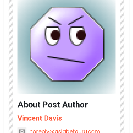
About Post Author
Vincent Davis
noreply@asiabetguru.com