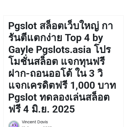
Pgslot สล็อตเว็บใหญ่ กา
รันตีแตกง่าย Top 4 by
Gayle Pgslots.asia โปร
โมชั่นสล็อต แจกทุนฟรี
ฝาก-ถอนออโต้ ใน 3 วิ
แจกเครดิตฟรี 1,000 บาท
Pgslot ทดลองเล่นสล็อต
ฟรี 4 มิ.ย. 2025
Vincent Davis