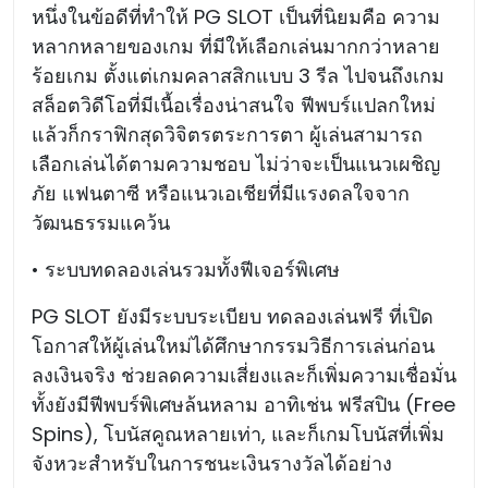
หนึ่งในข้อดีที่ทำให้ PG SLOT เป็นที่นิยมคือ ความ
หลากหลายของเกม ที่มีให้เลือกเล่นมากกว่าหลาย
ร้อยเกม ตั้งแต่เกมคลาสสิกแบบ 3 รีล ไปจนถึงเกม
สล็อตวิดีโอที่มีเนื้อเรื่องน่าสนใจ ฟีพบร์แปลกใหม่
แล้วก็กราฟิกสุดวิจิตรตระการตา ผู้เล่นสามารถ
เลือกเล่นได้ตามความชอบ ไม่ว่าจะเป็นแนวเผชิญ
ภัย แฟนตาซี หรือแนวเอเชียที่มีแรงดลใจจาก
วัฒนธรรมแคว้น
• ระบบทดลองเล่นรวมทั้งฟีเจอร์พิเศษ
PG SLOT ยังมีระบบระเบียบ ทดลองเล่นฟรี ที่เปิด
โอกาสให้ผู้เล่นใหม่ได้ศึกษากรรมวิธีการเล่นก่อน
ลงเงินจริง ช่วยลดความเสี่ยงและก็เพิ่มความเชื่อมั่น
ทั้งยังมีฟีพบร์พิเศษล้นหลาม อาทิเช่น ฟรีสปิน (Free
Spins), โบนัสคูณหลายเท่า, และก็เกมโบนัสที่เพิ่ม
จังหวะสำหรับในการชนะเงินรางวัลได้อย่าง