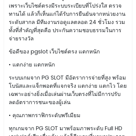
เพราะเว็บไซต์ตรงมีระบบระเบียบที่โปร่งใส ตรวจ
ทานได้ แล้วก็เห็นแก่ได้รับการยืนยันจากหน่วยงาน
ระดับสากล มีทีมงานรอดูแลตลอด 24 ชั่วโมง รวม
ทั้งที่สำคัญที่สุดคือ ประกันความชอบธรรมในการ
จ่ายรางวัล
ข้อดีของ pgslot เว็บไซต์ตรง แตกหนัก
• แตกง่าย แตกหนัก
ระบบเกมจาก PG SLOT มีอัตราการจ่ายที่สูง พร้อม
โบนัสและแจ็กพอตที่แจกจริง แตกง่าย แตกไว โดย
เฉพาะอย่างยิ่งเมื่อเล่นผ่านเว็บตรงที่ไม่มีการปรับ
ลดอัตราการชนะของผู้เล่น
• คุณภาพกราฟิกระดับพรีเมียม
ทุกเกมจาก PG SLOT มาพร้อมภาพระดับ Full HD