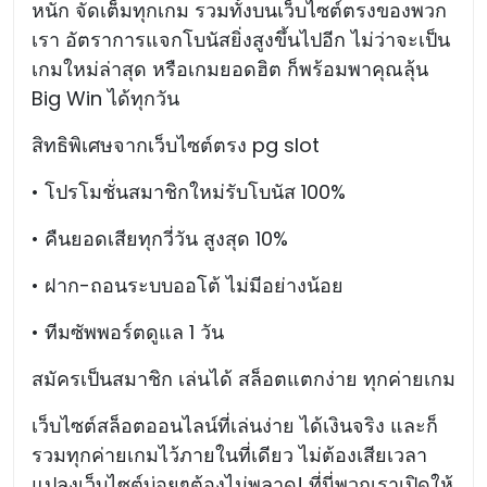
หนัก จัดเต็มทุกเกม รวมทั้งบนเว็บไซต์ตรงของพวก
เรา อัตราการแจกโบนัสยิ่งสูงขึ้นไปอีก ไม่ว่าจะเป็น
เกมใหม่ล่าสุด หรือเกมยอดฮิต ก็พร้อมพาคุณลุ้น
Big Win ได้ทุกวัน
สิทธิพิเศษจากเว็บไซต์ตรง pg slot
• โปรโมชั่นสมาชิกใหม่รับโบนัส 100%
• คืนยอดเสียทุกวี่วัน สูงสุด 10%
• ฝาก-ถอนระบบออโต้ ไม่มีอย่างน้อย
• ทีมซัพพอร์ตดูแล 1 วัน
สมัครเป็นสมาชิก เล่นได้ สล็อตแตกง่าย ทุกค่ายเกม
เว็บไซต์สล็อตออนไลน์ที่เล่นง่าย ได้เงินจริง และก็
รวมทุกค่ายเกมไว้ภายในที่เดียว ไม่ต้องเสียเวลา
แปลงเว็บไซต์บ่อยๆต้องไม่พลาด! ที่นี่พวกเราเปิดให้