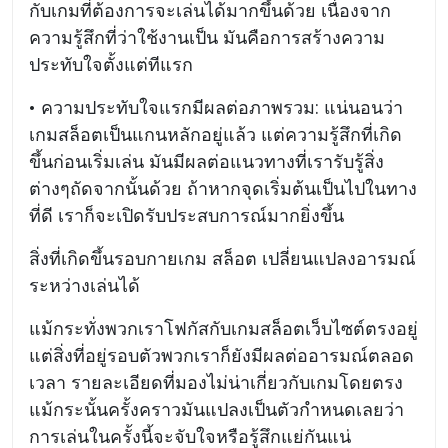
กับเกมที่ต้องการจะเล่นได้มากขึ้นด้วย เนื่องจาก
ความรู้สึกที่ว่าใช้งานเป็น มันคือการสร้างความ
ประทับใจตั้งแต่ทีแรก
• ความประทับใจแรกมีผลต่อภาพรวม: แน่นอนว่า
เกมสล็อตเป็นแกนหลักอยู่แล้ว แต่ความรู้สึกที่เกิด
ขึ้นก่อนเริ่มเล่น มันมีผลต่อแนวทางที่เรารับรู้สิ่ง
ต่างๆถัดจากนั้นด้วย ถ้าหากจุดเริ่มต้นเป็นไปในทาง
ที่ดี เราก็จะเปิดรับประสบการณ์มากยิ่งขึ้น
สิ่งที่เกิดขึ้นรอบกายเกม สล็อต เปลี่ยนแปลงอารมณ์
ระหว่างเล่นได้
แม้กระทั่งพวกเราโฟกัสกับเกมสล็อตเว็บไซต์ตรงอยู่
แต่สิ่งที่อยู่รอบตัวพวกเราก็ยังมีผลต่ออารมณ์ตลอด
เวลา รายละเอียดที่มองไม่น่าเกี่ยวกับเกมโดยตรง
แม้กระนั้นครั้งคราวมันแปลงเป็นตัวกำหนดเลยว่า
การเล่นในครั้งนี้จะจับใจหรือรู้สึกแย่กันแน่