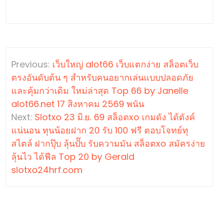
แนะแนว
Previous:
เว็บใหญ่ alot66 เว็บแตกง่าย สล็อตเว็บ
เรื่อง
ตรงอันดับต้น ๆ สำหรับคนอยากเล่นแบบปลอดภัย
และคุ้มกว่าเดิม ใหม่ล่าสุด Top 66 by Janelle
alot66.net 17 สิงหาคม 2569 พนัน
Next:
Slotxo 23 มิ.ย. 69 สล็อตxo เกมดัง ได้ตังค์
แน่นอน ทุนน้อยฝาก 20 รับ 100 ฟรี ตอบโจทย์ทุ
สไตล์ ฝากปุ๊บ ลุ้นปั๊บ รับความมัน สล็อตxo สมัครง่าย
ลุ้นไว ได้ฟีล Top 20 by Gerald
slotxo24hrf.com