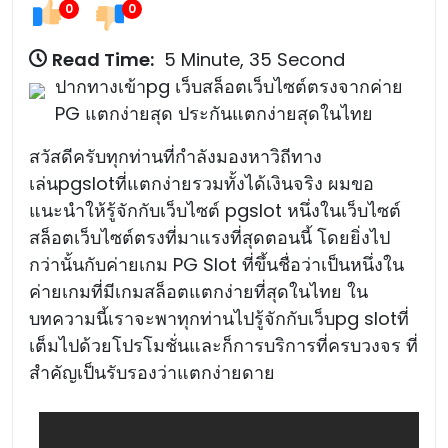
0
0
Read Time:
5 Minute, 35 Second
ปากทางเข้าpg เว็บสล็อตเว็บไซต์ตรงจากค่าย
PG แตกง่ายสุด ประกันแตกง่ายสุดในไทย
สวัสดีครับทุกท่านที่กำลังมองหาวิถีทาง
เล่นpgslotที่แตกง่ายรวมทั้งได้เงินจริง ผมขอ
แนะนำให้รู้จักกับเว็บไซต์ pgslot หนึ่งในเว็บไซต์
สล็อตเว็บไซต์ตรงที่มาแรงที่สุดตอนนี้ โดยยิ่งไป
กว่านั้นกับค่ายเกม PG Slot ที่ขึ้นชื่อว่าเป็นหนึ่งใน
ค่ายเกมที่มีเกมสล็อตแตกง่ายที่สุดในไทย ใน
บทความนี้เราจะพาทุกท่านไปรู้จักกับเว็บpg slotที่
เต็มไปด้วยโปรโมชั่นและก็การบริการที่ครบวงจร ที่
สำคัญเป็นรับรองว่าแตกง่ายดาย