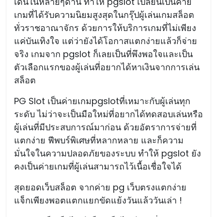
เด่นในหลายๆด้าน ทำให้ pgslot เปลี่ยนเป็นค่าย
เกมที่ได้รับความนิยมสูงสุดในกรุ๊ปผู้เล่นเกมสล็อต
ทั่วราชอาณาจักร ด้วยการให้บริการเกมที่ไม่เพียง
แค่บันเทิงใจ แต่ว่ายังได้โอกาสแตกง่ายแล้วก็จ่าย
จริง เกมจาก pgslot ก็เลยเป็นที่พึงพอใจและเป็น
ตัวเลือกแรกของผู้เล่นที่อยากได้หาเงินจากการเล่น
สล็อต
PG Slot เป็นค่ายเกมpgslotที่เหมาะกับผู้เล่นทุก
ระดับ ไม่ว่าจะเป็นมือใหม่ที่อยากได้ทดสอบเล่นหรือ
ผู้เล่นที่มีประสบการณ์มาก่อน ด้วยอัตราการจ่ายที่
แตกง่าย ฟีพบร์พิเศษที่หลากหลาย และก็ความ
มั่นใจในความปลอดภัยของระบบ ทำให้ pgslot ยัง
คงเป็นค่ายเกมที่ผู้เล่นสามารถไว้เนื้อเชื่อใจได้
สุดยอดเว็บสล็อต จากค่าย pg เว็บตรงแตกง่าย
แจ็กเพียงพอตแตกแยกขัดแย้งวันแล้ววันเล่า !