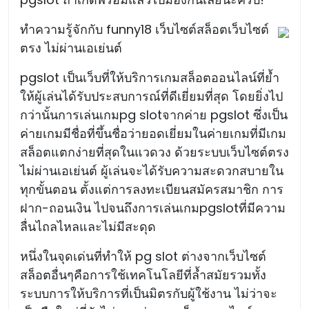
ทำความรู้จักกับ funny18 เว็บไซต์สล็อตเว็บไซต์
ตรง ไม่ผ่านเอเย่นต์
pgslot เป็นเว็บที่ให้บริการเกมสล็อตออนไลน์ที่ย้ำ
ให้ผู้เล่นได้รับประสบการณ์ที่ดีเยี่ยมที่สุด โดยยิ่งไป
กว่านั้นการเล่นเกมpg slotจากค่าย pgslot ซึ่งเป็น
ค่ายเกมมีชื่อที่ขึ้นชื่อว่ายอดเยี่ยมในค่ายเกมที่มีเกม
สล็อตแตกง่ายที่สุดในแวดวง ด้วยระบบเว็บไซต์ตรง
ไม่ผ่านเอเย่นต์ ผู้เล่นจะได้รับความสะดวกสบายใน
ทุกขั้นตอน ตั้งแต่การลงทะเบียนสมัครสมาชิก การ
ฝาก-ถอนเงิน ไปจนถึงการเล่นเกมpgslotที่มีความ
ลื่นไถลไหลและไม่มีสะดุด
หนึ่งในจุดเด่นที่ทำให้ pg slot ต่างจากเว็บไซต์
สล็อตอื่นๆคือการใช้เทคโนโลยีที่ล้ำสมัยรวมทั้ง
ระบบการให้บริการที่เป็นมิตรกับผู้ใช้งาน ไม่ว่าจะ