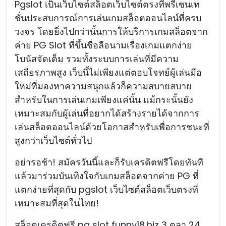
Pgslot เป็นเว็บไซต์สล็อตเว็บไซต์ตรงที่พรีเซนเท
ชั่นประสบการณ์การเล่นเกมสล็อตออนไลน์ที่ครบ
วงจร โดยยิ่งไปกว่านั้นการให้บริการเกมสล็อตจาก
ค่าย PG Slot ที่ขึ้นชื่อลือนามเรื่องเกมแตกง่าย
โบนัสจัดเต็ม รวมทั้งระบบการเล่นที่มีความ
เสถียรภาพสูง เว็บนี้ไม่เพียงแต่ตอบโจทย์ผู้เล่นมือ
ใหม่ที่มองหาความสนุกแล้วก็ความสบายสบาย
สำหรับในการเล่นเกมเพียงแค่นั้น แม้กระนั้นยัง
เหมาะสมกับผู้เล่นที่อยากได้สร้างรายได้จากการ
เล่นสล็อตออนไลน์ด้วยโอกาสสำหรับเพื่อการชนะที่
สูงกว่าเว็บไซต์ทั่วไป
อย่ารอช้า! สมัครวันนี้และก็รับเครดิตฟรีโดยทันที
แล้วมาร่วมบันเทิงใจกับเกมสล็อตจากค่าย PG ที่
แตกง่ายที่สุดกับ pgslot เว็บไซต์สล็อตเว็บตรงที่
เหมาะสมที่สุดในไทย!
สล็อตเครดิตฟรี pg slot funny18.biz 3 ตุลา 24