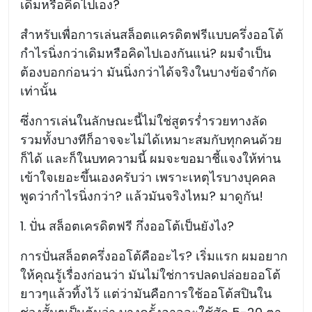
เดิมหรือคิดไปเอง?
สำหรับเพื่อการเล่นสล็อตแครดิตฟรีแบบครึ่งออโต้
กำไรนิ่งกว่าเดิมหรือคิดไปเองกันแน่? ผมจำเป็น
ต้องบอกก่อนว่า มันนิ่งกว่าได้จริงในบางข้อจำกัด
เท่านั้น
ซึ่งการเล่นในลักษณะนี้ไม่ใช่สูตรร่ำรวยทางลัด
รวมทั้งบางทีก็อาจจะไม่ได้เหมาะสมกับทุกคนด้วย
ก็ได้ และก็ในบทความนี้ ผมจะขอมาชี้แจงให้ท่าน
เข้าใจเยอะขึ้นเองครับว่า เพราะเหตุไรบางบุคคล
พูดว่ากำไรนิ่งกว่า? แล้วมันจริงไหม? มาดูกัน!
1. ปั่น สล็อตเครดิตฟรี กึ่งออโต้เป็นยังไง?
การปั่นสล็อตครึ่งออโต้คืออะไร? เริ่มแรก ผมอยาก
ให้คุณรู้เรื่องก่อนว่า มันไม่ใช่การปลดปล่อยออโต้
ยาวๆแล้วทิ้งไว้ แต่ว่ามันคือการใช้ออโต้สปินใน