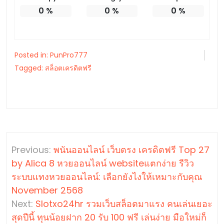
0
%
0
%
0
%
Posted in:
PunPro777
Tagged:
สล็อตเครดิตฟรี
แนะแนว
Previous:
พนันออนไลน์ เว็บตรง เครดิตฟรี Top 27
เรื่อง
by Alica 8 หวยออนไลน์ websiteแตกง่าย รีวิว
ระบบแทงหวยออนไลน์: เลือกยังไงให้เหมาะกับคุณ
November 2568
Next:
Slotxo24hr รวมเว็บสล็อตมาแรง คนเล่นเยอะ
สุดปีนี้ ทุนน้อยฝาก 20 รับ 100 ฟรี เล่นง่าย มือใหม่ก็