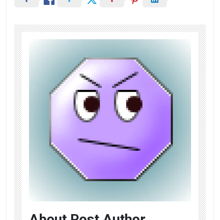
About Post Author