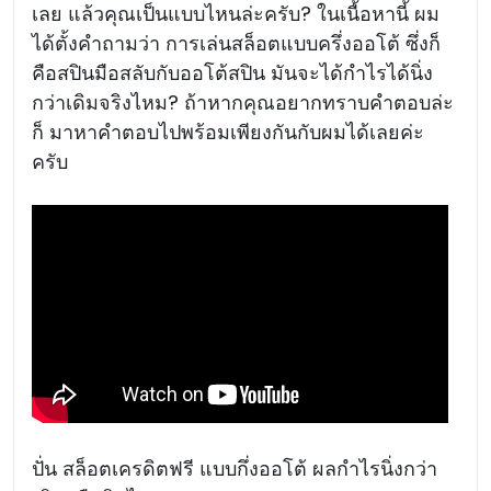
เลย แล้วคุณเป็นแบบไหนล่ะครับ? ในเนื้อหานี้ ผม
ได้ตั้งคำถามว่า การเล่นสล็อตแบบครึ่งออโต้ ซึ่งก็
คือสปินมือสลับกับออโต้สปิน มันจะได้กำไรได้นิ่ง
กว่าเดิมจริงไหม? ถ้าหากคุณอยากทราบคำตอบล่ะ
ก็ มาหาคำตอบไปพร้อมเพียงกันกับผมได้เลยค่ะ
ครับ
ปั่น สล็อตเครดิตฟรี แบบกึ่งออโต้ ผลกำไรนิ่งกว่า