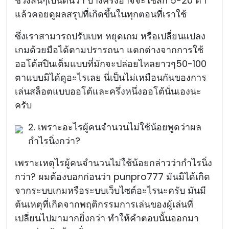
ช่วงสั้นๆเป็นต้นว่า บางครั้งอาจจะใช้สัก 5-20 ตา
แล้วคอยดูผลสรุปที่เกิดขึ้นในทุกตอนที่เราใช้
ซึ่งเราสามารถปรับเบท หยุดเกม หรือเปลี่ยนแปลง
เกมด้วยมือได้ตามปรารถนา แตกต่างจากการใช้
ออโต้สปินเต็มแบบที่มักจะปล่อยไหลยาวๆ50-100
ตาแบบมิได้ดูอะไรเลย นี่เป็นไม่เหมือนกันของการ
เล่นสล็อตแบบออโต้และครึ่งหนึ่งออโต้นั่นเองนะ
ครับ
2. เพราะอะไรผู้คนจำนวนไม่ใช้น้อยพูดว่าผล
กำไรนิ่งกว่า?
เพราะเหตุไรผู้คนจำนวนไม่ใช้น้อยกล่าวว่ากำไรนิ่ง
กว่า? ผมต้องบอกก่อนว่า punpro777 มันมิได้เกิด
จากระบบเกมหรือระบบเว็บไซต์อะไรนะครับ มันมี
ต้นเหตุที่เกิดจากพฤติกรรมการเล่นของผู้เล่นที่
เปลี่ยนไปมามากยิ่งกว่า ทำให้คำตอบนั้นออกมา