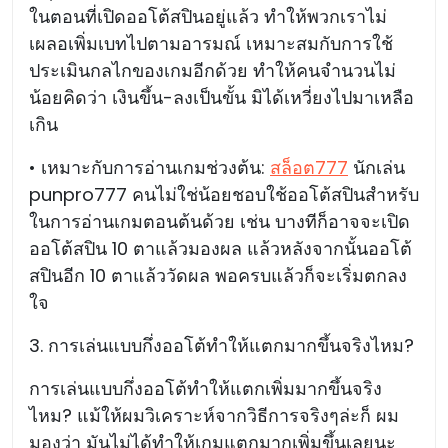
ในตอนที่เปิดออโต้สปินอยู่แล้ว ทำให้พวกเราไม่
เผลอเพิ่มเบทไปตามอารมณ์ เหมาะสมกับการใช้
ประเมินกลไกของเกมอีกด้วย ทำให้คนจำนวนไม่
น้อยคิดว่า เงินขึ้น-ลงเป็นขั้น มิได้เหวี่ยงไปมาเหลือ
เกิน
• เหมาะกับการอ่านเกมช่วงต้น:
สล็อต777
นักเล่น
punpro777 คนไม่ใช่น้อยชอบใช้ออโต้สปินสำหรับ
ในการอ่านเกมตอนต้นด้วย เช่น บางทีก็อาจจะเปิด
ออโต้สปิน 10 ตาแล้วมองผล แล้วหลังจากนั้นออโต้
สปินอีก 10 ตาแล้ววัดผล พอครบแล้วก็จะเริ่มตกลง
ใจ
3. การเล่นแบบกึ่งออโต้ทำให้แตกมากขึ้นจริงไหม?
การเล่นแบบกึ่งออโต้ทำให้แตกเพิ่มมากขึ้นจริง
ไหม? แม้ให้ผมวิเคราะห์จากวิธีการจริงๆล่ะก็ ผม
มองว่า มันไม่ได้ทำให้เกมแตกมากเพิ่มขึ้นเลยนะ