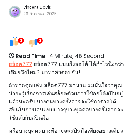
Vincent Davis
26 ธันวาคม 2025
0
0
Read Time:
4 Minute, 46 Second
สล็อต777
สล็อต777 แบบกึ่งออโต้ ได้กำไรนิ่งกว่า
เดิมจริงไหม? มาหาคำตอบกัน!
ถ้าหากคุณเล่น สล็อต777 มานาน ผมมั่นใจว่าคุณ
น่าจะรู้เรื่องการเล่นสล็อตด้วยการใช้ออโต้สปินอยู่
แล้วนะครับ บางคนบางครั้งอาจจะใช้การออโต้
สปินในการเล่นแบบยาวๆบางบุคคลบางครั้งอาจจะ
ใช้สลับกับสปินมือ
หรือบางบุคคลบางทีอาจจะสปินมือเพียงอย่างเดียว