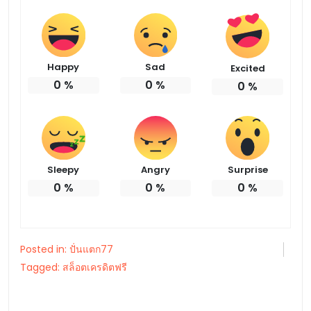
Happy
Sad
Excited
0
%
0
%
0
%
Sleepy
Angry
Surprise
0
%
0
%
0
%
Posted in:
ปั่นแตก77
Tagged:
สล็อตเครดิตฟรี