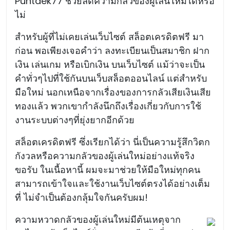
Puntaek77 ช่วยลดความกลัวของผู้เล่นใหม่ได้หรือ
ไม่
สำหรับผู้ที่ไม่เคยเล่นเว็บไซต์ สล็อตเครดิตฟรี มา
ก่อน พอเพียงเจอคำว่า ลงทะเบียนเป็นสมาชิก ฝาก
เงิน เล่นเกม หรือเบิกเงิน บนเว็บไซต์ แม้ว่าจะเป็น
คำทั่วๆไปที่ใช้กันบนเว็บสล็อตออนไลน์ แต่สำหรับ
มือใหม่ นอกเหนือจากเรื่องของการกลัวเสียเงินเสีย
ทองแล้ว พวกเขากำลังนึกถึงเรื่องเกี่ยวกับการใช้
งานระบบต่างๆที่ยุ่งยากอีกด้วย
สล็อตเครดิตฟรี ซึ่งเรียกได้ว่า นี่เป็นความรู้สึกวิตก
กังวลหรือความกลัวของผู้เล่นใหม่อย่างแท้จริง
ขอรับ ในเนื้อหานี้ ผมจะมาช่วยให้มือใหม่ทุกคน
สามารถเข้าใจและใช้งานเว็บไซต์ตรงได้อย่างเต็ม
ที่ ไม่จำเป็นต้องกลุ้มใจกันครับผม!
ความหวาดกลัวของผู้เล่นใหม่มีต้นเหตุจาก