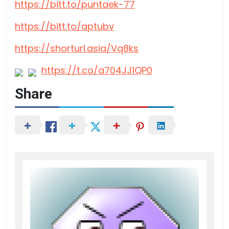
https://bitt.to/puntaek-77
https://bitt.to/aptubv
https://shorturl.asia/Vq8ks
https://t.co/a704JJ1QP0
Share