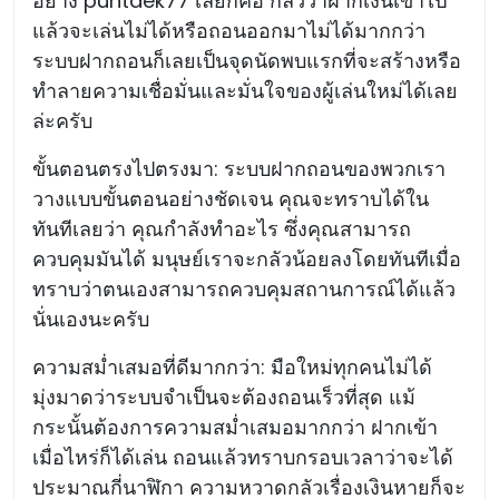
อย่าง puntaek77 เลยก็คือ กลัวว่าฝากเงินเข้าไป
แล้วจะเล่นไม่ได้หรือถอนออกมาไม่ได้มากกว่า
ระบบฝากถอนก็เลยเป็นจุดนัดพบแรกที่จะสร้างหรือ
ทำลายความเชื่อมั่นและมั่นใจของผู้เล่นใหม่ได้เลย
ล่ะครับ
ขั้นตอนตรงไปตรงมา: ระบบฝากถอนของพวกเรา
วางแบบขั้นตอนอย่างชัดเจน คุณจะทราบได้ใน
ทันทีเลยว่า คุณกำลังทำอะไร ซึ่งคุณสามารถ
ควบคุมมันได้ มนุษย์เราจะกลัวน้อยลงโดยทันทีเมื่อ
ทราบว่าตนเองสามารถควบคุมสถานการณ์ได้แล้ว
นั่นเองนะครับ
ความสม่ำเสมอที่ดีมากกว่า: มือใหม่ทุกคนไม่ได้
มุ่งมาดว่าระบบจำเป็นจะต้องถอนเร็วที่สุด แม้
กระนั้นต้องการความสม่ำเสมอมากกว่า ฝากเข้า
เมื่อไหร่ก็ได้เล่น ถอนแล้วทราบกรอบเวลาว่าจะได้
ประมาณกี่นาฬิกา ความหวาดกลัวเรื่องเงินหายก็จะ