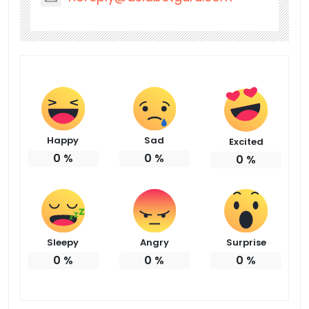
Happy
Sad
Excited
0
%
0
%
0
%
Sleepy
Angry
Surprise
0
%
0
%
0
%