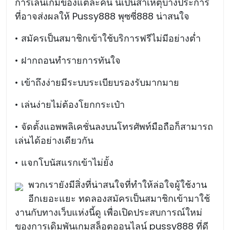
การเล่นเกมของแต่ละคน นี่เป็นสาเหตุบางประการ
ที่อาจส่งผลให้ Pussy888 พุซซี่888 น่าสนใจ
• สมัครเป็นสมาชิกเข้าใช้บริการฟรีไม่มีอย่างต่ำ
• ฝากถอนทำรายการทันใจ
• เข้าถึงง่ายมีระบบระเบียบรองรับมากมาย
• เล่นง่ายไม่ต้องโยกกระเป๋า
• จัดตั้งแอพพลิเคชั่นลงบนโทรศัพท์มือถือก็สามารถ
เล่นได้อย่างเดียวกัน
• แจกโบนัสแรกเข้าไม่ยั้ง
พวกเรายังมีสิ่งที่น่าสนใจที่ทำให้ล่อใจผู้ใช้งาน
อีกเยอะแยะ ทดลองสมัครเป็นสมาชิกเข้ามาใช้
งานกับทางเว็บแห่งนี้ดู เพื่อเปิดประสบการณ์ใหม่
ของการเดิมพันเกมสล็อตออนไลน์ pussy888 ที่ดี