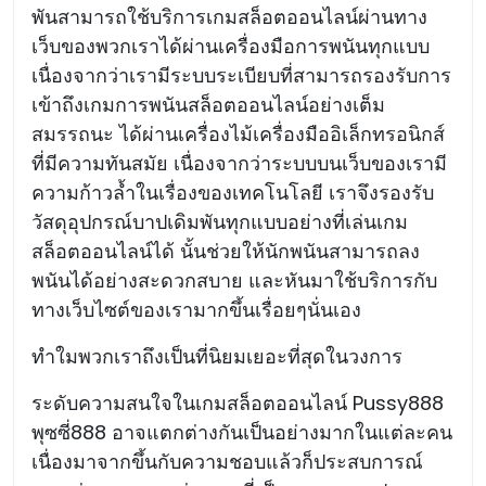
พันสามารถใช้บริการเกมสล็อตออนไลน์ผ่านทาง
เว็บของพวกเราได้ผ่านเครื่องมือการพนันทุกแบบ
เนื่องจากว่าเรามีระบบระเบียบที่สามารถรองรับการ
เข้าถึงเกมการพนันสล็อตออนไลน์อย่างเต็ม
สมรรถนะ ได้ผ่านเครื่องไม้เครื่องมืออิเล็กทรอนิกส์
ที่มีความทันสมัย เนื่องจากว่าระบบบนเว็บของเรามี
ความก้าวล้ำในเรื่องของเทคโนโลยี เราจึงรองรับ
วัสดุอุปกรณ์บาปเดิมพันทุกแบบอย่างที่เล่นเกม
สล็อตออนไลน์ได้ นั้นช่วยให้นักพนันสามารถลง
พนันได้อย่างสะดวกสบาย และหันมาใช้บริการกับ
ทางเว็บไซต์ของเรามากขึ้นเรื่อยๆนั่นเอง
ทำใมพวกเราถึงเป็นที่นิยมเยอะที่สุดในวงการ
ระดับความสนใจในเกมสล็อตออนไลน์ Pussy888
พุซซี่888 อาจแตกต่างกันเป็นอย่างมากในแต่ละคน
เนื่องมาจากขึ้นกับความชอบแล้วก็ประสบการณ์