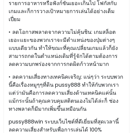
รายการอาหารหรือฟังก์ชันเยอะเกินไป โฟกัสกับ
เกมและก็การวางเป้าหมายการเล่นได้อย่างเต็ม
เปี่ยม
• ลดโอกาสพลาดจากความไม่คุ้นชิน: เกมสล็อต
เยอะแยะของพวกเราจะมีตำแหน่งของปุ่มต่างๆ
แบบเดียวกัน ทำให้ขณะที่คุณเปลี่ยนเกมแล้วก็ยัง
สามารถกดในตำแหน่งเดิมที่รู้จักได้ตามต้องการ
ลดความบกพร่องจากการกดผิดก้าวหน้ามาก
• ลดความเสี่ยงทางเทคนิคเจริญ: แน่ๆว่า ระบบพวก
นี้คือเรื่องหมูๆๆที่ดิน pussy888 ทำให้กับพวกเรา
แต่ว่ามันคือการลดความเสี่ยงด้านเทคนิคแค่นั้น
แม้กระนั้นถ้าคุณควบคุมสติตนเองไม่ได้ล่ะก็ ช่อง
ทางพลาดก็มีมากเพิ่มขึ้นเหมือนกัน
pussy888win ระบบเว็บไซต์ที่ดีเยี่ยมที่สุดเวลานี้
ลดความเสี่ยงสำหรับเพื่อการเล่นได้ 100%