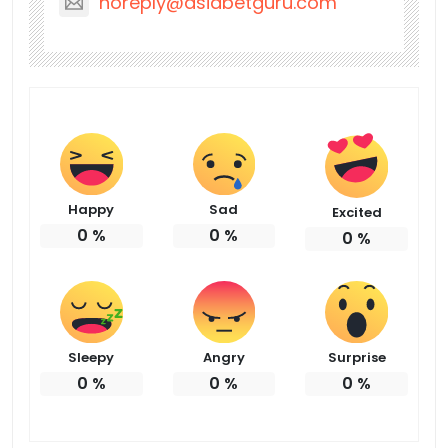
noreply@asiabetguru.com
Happy
Sad
Excited
0
%
0
%
0
%
Sleepy
Angry
Surprise
0
%
0
%
0
%