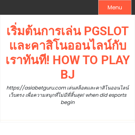
Skip
Menu
to
content
เริ่มต้นการเล่น PGSLOT
และคาสิโนออนไลน์กับ
เราทันที! HOW TO PLAY
BJ
https://asiabetguru.com เล่นสล็อตและคาสิโนออนไลน์
เว็บตรง เพื่อความสนุกที่ไม่มีที่สิ้นสุด! when did esports
begin