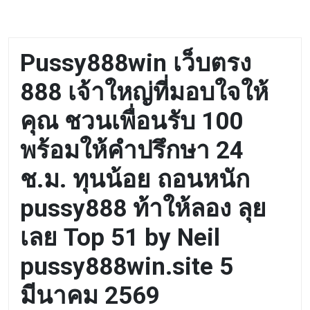
Pussy888win เว็บตรง
888 เจ้าใหญ่ที่มอบใจให้
คุณ ชวนเพื่อนรับ 100
พร้อมให้คำปรึกษา 24
ช.ม. ทุนน้อย ถอนหนัก
pussy888 ท้าให้ลอง ลุย
เลย Top 51 by Neil
pussy888win.site 5
มีนาคม 2569