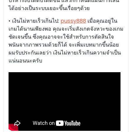
บริหารงบได้ดิบได้ดีขึ้น แล้วก็กำหนดแผนการเล่น
ได้อย่างเป็นระบบเยอะขึ้นเรื่อยๆด้วย
• เงินไม่หายเร็วเกินไป:
pussy888
เมื่อคุณอยู่ใน
เกมได้นานเพียงพอ คุณจะเริ่มสังเกตจังหวะของเกม
ชัดเจนขึ้น ซึ่งคุณอาจจะใช้สำหรับการตัดสินใจ
พนันจากภาพรวมด้วยก็ได้ จะเพิ่มเบทมากขึ้นน้อย
ผมรับประกันเลยว่า เงินไม่หายเร็วเกินความจำเป็น
แน่นอนนะครับ