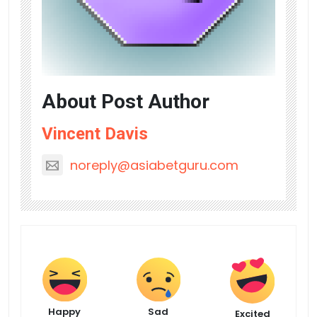
About Post Author
Vincent Davis
noreply@asiabetguru.com
Happy
Sad
Excited