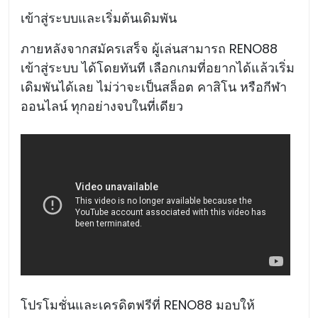
เข้าสู่ระบบและเริ่มต้นเดิมพัน
ภายหลังจากสมัครเสร็จ ผู้เล่นสามารถ RENO88
เข้าสู่ระบบ ได้โดยทันที เลือกเกมที่อยากได้แล้วเริ่ม
เดิมพันได้เลย ไม่ว่าจะเป็นสล็อต คาสิโน หรือกีฬา
ออนไลน์ ทุกอย่างจบในที่เดียว
โปรโมชั่นและเครดิตฟรีที่ RENO88 มอบให้