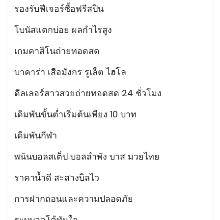
รองรับฟีเจอร์ซื้อฟรีสปิน
โบนัสแตกบ่อย ผลกำไรสูง
เกมคาสิโนถ่ายทอดสด
บาคาร่า เสือมังกร รูเล็ต ไฮโล
ดีลเลอร์สาวสวยถ่ายทอดสด 24 ชั่วโมง
เดิมพันขั้นต่ำเริ่มต้นเพียง 10 บาท
เดิมพันกีฬา
พนันบอลสเต็ป บอลลำพัง บาส มวยไทย
ราคาน้ำดี สะสางบิลไว
การฝากถอนและความปลอดภัย
ระบบออโต้ทันใจ