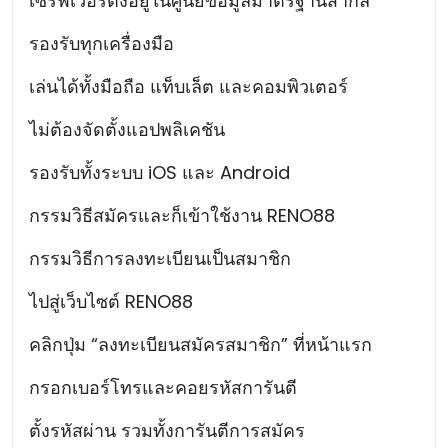
เซิร์ฟเวอร์ตั้งอยู่ในศูนย์ข้อมูลมาตรฐานสากล
รองรับทุกเครื่องมือ
เล่นได้ทั้งมือถือ แท็บเล็ต และคอมพิวเตอร์
ไม่ต้องจัดตั้งแอปพลิเคชัน
รองรับทั้งระบบ iOS และ Android
กรรมวิธีสมัครและก็เข้าใช้งาน RENO88
กรรมวิธีการลงทะเบียนเป็นสมาชิก
ไปสู่เว็บไซต์ RENO88
คลิกปุ่ม “ลงทะเบียนสมัครสมาชิก” ที่หน้าแรก
กรอกเบอร์โทรและคอยรหัสการันตี
ตั้งรหัสผ่าน รวมทั้งการันตีการสมัคร