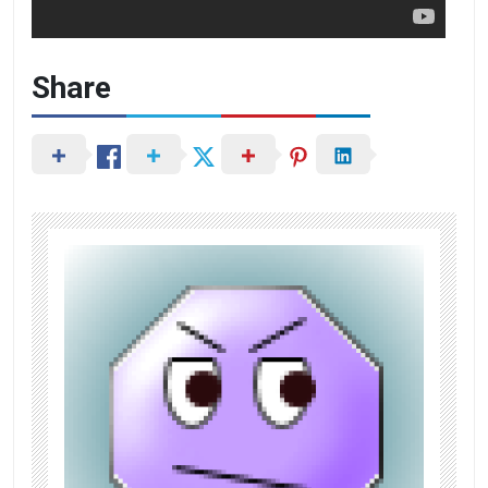
Share