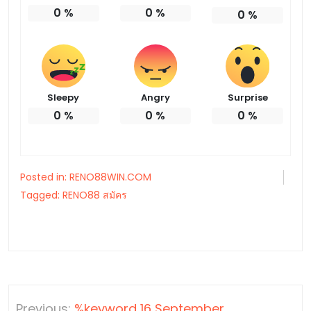
0
%
0
%
0
%
Sleepy
Angry
Surprise
0
%
0
%
0
%
Posted in:
RENO88WIN.COM
Tagged:
RENO88 สมัคร
แนะแนว
Previous:
%keyword 16 September