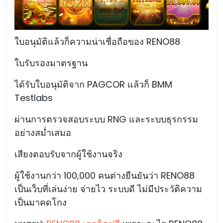
ใบอนุมัติแล้วก็ความน่าเชื่อถือของ RENO88
ใบรับรองมาตรฐาน
ได้รับใบอนุมัติจาก PAGCOR แล้วก็ BMM
Testlabs
ผ่านการตรวจสอบระบบ RNG และระบบธุรกรรม
อย่างสม่ำเสมอ
เสียงตอบรับจากผู้ใช้งานจริง
ผู้ใช้งานกว่า 100,000 คนต่างยืนยันว่า RENO88
เป็นเว็บที่เล่นง่าย จ่ายไว ระบบดี ไม่มีประวัติความ
เป็นมาคดโกง