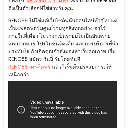
บทสรุป:
RENO88 เครดิตฟรี
เพราะอะไร RENO88
ถึงเป็นตัวเลือกที่ใช่สำหรับคุณ
RENO88 ไม่ใช่แค่เว็บไซต์พนันออนไลน์ทั่วๆไป แต่
เป็นแพลตฟอร์มศูนย์รวมทุกสิ่งทุกอย่างเอาไว้
ภายในที่เดียว ไม่ว่าจะเป็นระบบไม่เป็นอันตราย
เกมมากมาย โปรโมชั่นจัดเต็ม และการบริการที่น่า
ประทับใจ ถ้าเกิดคุณกำลังมองหาเว็บคุณภาพ เริ่ม
RENO88 สมัคร วันนี้ รับโดยทันที
RENO88 เครดิตฟรี
แล้วก็เริ่มต้นประสบการณ์ที่
เหนือกว่า