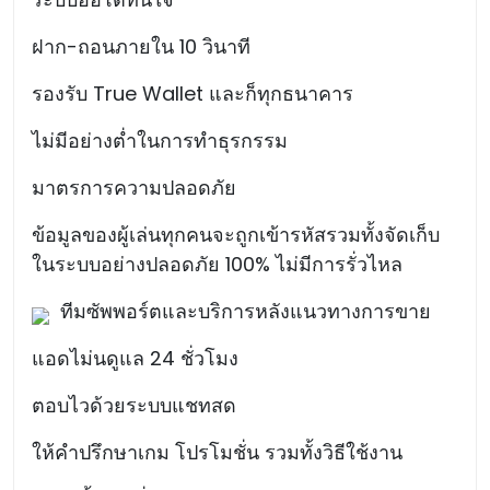
ฝาก-ถอนภายใน 10 วินาที
รองรับ True Wallet และก็ทุกธนาคาร
ไม่มีอย่างต่ำในการทำธุรกรรม
มาตรการความปลอดภัย
ข้อมูลของผู้เล่นทุกคนจะถูกเข้ารหัสรวมทั้งจัดเก็บ
ในระบบอย่างปลอดภัย 100% ไม่มีการรั่วไหล
ทีมซัพพอร์ตและบริการหลังแนวทางการขาย
แอดไม่นดูแล 24 ชั่วโมง
ตอบไวด้วยระบบแชทสด
ให้คำปรึกษาเกม โปรโมชั่น รวมทั้งวิธีใช้งาน