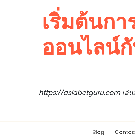
Skip
to
เริ่มต้นก
content
ออนไลน์ก
https://asiabetguru.com เล่นสล็
Blog
Contac