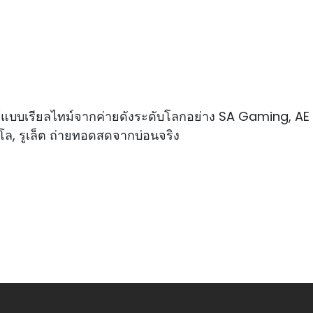
้แบบเรียลไทม์จากค่ายดังระดับโลกอย่าง SA Gaming, A
ฮโล, รูเล็ต ถ่ายทอดสดจากบ่อนจริง