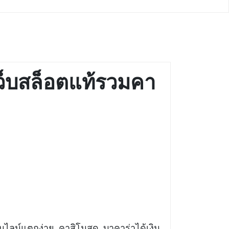
ว็บสล็อตแท้รวมคา
นไลน์แตกง่าย, คาสิโนสด, บาคาร่าได้เงิน