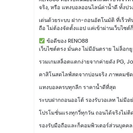
จริง, หรือ แทงบอลออนไลน์ค่าน้ำดี ทั้งปว
เด่นด้วยระบบ ฝาก-ถอนอัตโนมัติ ที่เร็วท
ถือ ไม่ต้องจัดตั้งแอป แค่เข้าผ่านเว็บไซต์ก
ข้อดีของ RENO88
เว็บไซต์ตรง มั่นคง ไม่มีอันตราย ไม่ล็อกย
รวมเกมสล็อตแตกง่ายจากค่ายดัง PG, Jok
คาสิโนสดไลฟ์สดจากบ่อนจริง ภาพคมชัด
แทงบอลครบทุกลีก ราคาน้ำดีที่สุด
ระบบฝากถอนออโต้ รองรับวอเลท ไม่มีอย่
โปรโมชั่นแรงทุกวี่ทุกวัน ถอนได้จริงไม่ติด
รองรับมือถือและก็คอมพิวเตอร์ส่วนบุคคล 