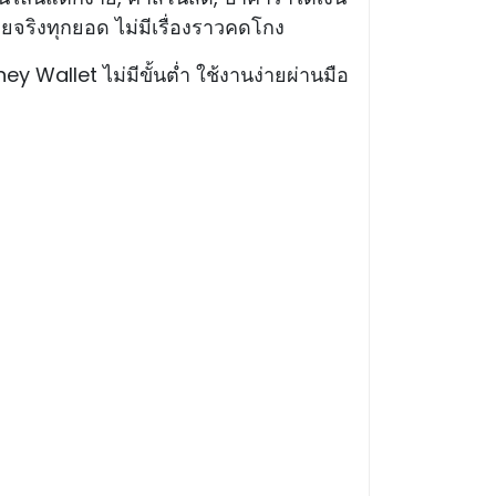
่ายจริงทุกยอด ไม่มีเรื่องราวคดโกง
y Wallet ไม่มีขั้นต่ำ ใช้งานง่ายผ่านมือ