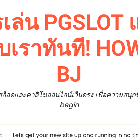
ารเล่น PGSLOT
ับเราทันที! HO
BJ
อตและคาสิโนออนไลน์เว็บตรง เพื่อความสนุกที่ไ
begin
t
Lets get your new site up and running in no t