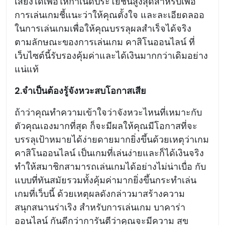
เสี่ยงได้เพื่อให้กำเนิดประโยชน์สูงสุดสำหรับเพื่อ
การเล่นเกมชี้แนะว่าให้คุณตั้งใจ และละเอียดลออ
ในการเล่นเกมเพื่อให้คุณบรรลุผลสำเร็จได้จริง
ตามลักษณะของการเล่นเกม คาสิโนออนไลน์ ที่
เว็บไซต์นี้รับรองคุ้มค่าและได้เงินมากกว่าเดิมอย่าง
แน่แท้
2.จำเป็นต้องรู้จังหวะสบโอกาสเสีย
ถ้าว่าคุณทำความเข้าใจว่าจังหวะไหนที่เหมาะกับ
ตัวคุณเองมากที่สุด ก็จะมีผลให้คุณมีโอกาสที่จะ
บรรลุเป้าหมายได้ง่ายดายมากยิ่งขึ้นด้วยเหตุว่าเกม
คาสิโนออนไลน์ เป็นเกมที่เล่นง่ายและก็ได้เงินจริง
ทำให้สมาชิกสามารถเล่นเกมได้อย่างไม่น่าเบื่อ กับ
แบบที่ทันสมัยรวมทั้งคุ้มค่ามากยิ่งขึ้นกระทำเล่น
เกมที่เว็บนี้ ด้วยเหตุผลดังกล่าวมาสร้างความ
สนุกสนานร่าเริง สำหรับการเล่นเกม บาคาร่า
ออนไลน์ กันดีกว่าการันตีว่าคุณจะมีความ สุข