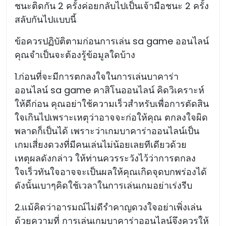
ชนะติดกัน 2 ครั้งค่อยกลับไปเป็นเจ้ามือชนะ 2 ครั้ง
สลับกันไปแบบนี้
ข้อควรปฏิบัติตามก่อนการเล่น sa game ออนไลน์
คุณจำเป็นจะต้องรู้ข้อมูลใดบ้าง
1.ก่อนที่จะมีการตกลงใจในการเล่นบาคาร่า
ออนไลน์ sa game คาสิโนออนไลน์ คิดวิเคราะห์
ให้ดีก่อน คุณอย่าใช้ความเร็วสำหรับเพื่อการตัดสิน
ใจเกินไปเพราะเหตุว่าอาจจะก่อให้คุณ ตกลงใจผิด
พลาดก็เป็นได้ เพราะว่าเกมบาคาร่าออนไลน์เป็น
เกมเสี่ยงดวงที่มีคนเล่นไม่น้อยเลยทีเดียวด้วย
เหตุผลดังกล่าว ให้ท่านควรระวังไว้ว่าการตกลง
ใจเร็วทันใจอาจจะเป็นผลให้คุณเกิดจุดบกพร่องได้
ดังนั้นเบาๆคิดใช้เวลาในการเล่นเกมอย่าเร่งรีบ
2.แม้คิดว่าอารมณ์ไม่ดีรำคาญดวงใจอย่าเพิ่งเล่น
ด้วยความที่ การเล่นเกมบาคาร่าออนไลน์จึงควรให้