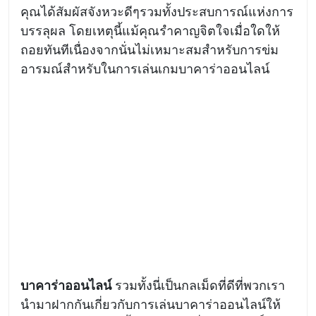
คุณได้สัมผัสจังหวะดีๆรวมทั้งประสบการณ์แห่งการ
บรรลุผล โดยเหตุนี้แม้คุณรำคาญจิตใจเมื่อใดให้
ถอยทันทีเนื่องจากนั่นไม่เหมาะสมสำหรับการข่ม
อารมณ์สำหรับในการเล่นเกมบาคาร่าออนไลน์
บาคาร่าออนไลน์
รวมทั้งนี่เป็นกลเม็ดที่ดีที่พวกเรา
นำมาฝากกันเกี่ยวกับการเล่นบาคาร่าออนไลน์ให้