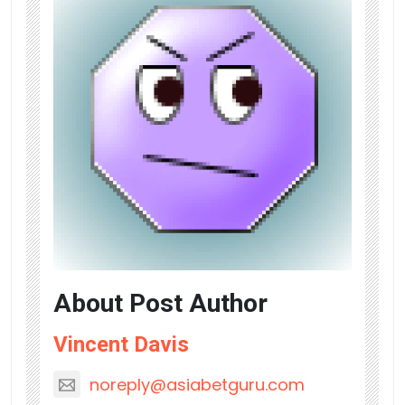
About Post Author
Vincent Davis
noreply@asiabetguru.com