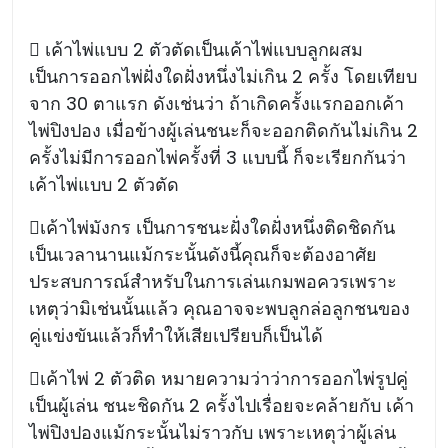
 เค้าไพ่แบบ 2 ตัวตัดเป็นเค้าไพ่แบบลูกผสม
เป็นการออกไพ่ฝั่งใดฝั่งหนึ่งไม่เกิน 2 ครั้ง โดยเทียบ
จาก 30 ตาแรก ดังเช่นว่า ถ้าเกิดครั้งแรกออกเค้า
ไพ่ปิงปอง เมื่อข้างผู้เล่นชนะก็จะออกติดกันไม่เกิน 2
ครั้งไม่มีการออกไพ่ครั้งที่ 3 แบบนี้ ก็จะเรียกกันว่า
เค้าไพ่แบบ 2 ตัวตัด
เค้าไพ่มังกร เป็นการชนะฝั่งใดฝั่งหนึ่งติดชิดกัน
เป็นเวลานานแม้กระนั้นดังนี้คุณก็จะต้องอาศัย
ประสบการณ์สำหรับในการเล่นเกมพอควรเพราะ
เหตุว่ามิเช่นนั้นแล้ว คุณอาจจะพบลูกล่อลูกชนของ
คู่แข่งขันแล้วก็ทำให้เสียเปรียบก็เป็นได้
เค้าไพ่ 2 ตัวติด หมายความว่าว่าการออกไพ่รูปคู่
เป็นผู้เล่น ชนะชิดกัน 2 ครั้งไปเรื่อยจะคล้ายกับ เค้า
ไพ่ปิงปองแม้กระนั้นไม่ราวกับ เพราะเหตุว่าผู้เล่น