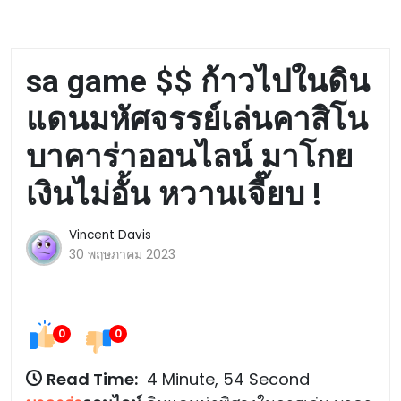
sa game $$ ก้าวไปในดิน
แดนมหัศจรรย์เล่นคาสิโน
บาคาร่าออนไลน์ มาโกย
เงินไม่อั้น หวานเจี๊ยบ !
Vincent Davis
30 พฤษภาคม 2023
0
0
Read Time:
4 Minute, 54 Second