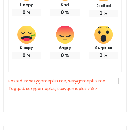
Happy
Sad
Excited
0
%
0
%
0
%
Sleepy
Angry
Surprise
0
%
0
%
0
%
Posted in:
sexygameplus.me
,
sexygameplus.me
Tagged:
sexygameplus
,
sexygameplus สมัคร