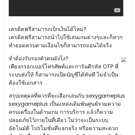
เครดิตฟรีสามารถเบิกเงินได้ไหม?
เครดิตฟรีสามารถนำไปใช้เล่นเกมต่างๆและก็หาก
ทำยอดครบตามเงื่อนไขก็สามารถถอนได้จริง
จำต้องรับรองตัวตนยังไง?
เพียงกรอกเบอร์โทรศัพท์และการันตีรหัส OTP ที่
ระบบส่งให้ ก็สามารถเปิดบัญชีได้ทันที ไม่จำเป็น
ต้องใช้เอกสาร
สรุปเหตุผลที่ควรที่จะเลือกเล่นกับ sexygameplus
sexygameplus เป็นแหล่งเดิมพันศูนย์รวมความ
ครบเครื่องในด้านเกม การบริการ แล้วก็ความ
ปลอดภัยไว้ภายในที่เดียว ไม่ว่าจะเป็นระบบ
อัตโนมัติ โปรโมชั่นที่แจกจริง หรือความสะดวก