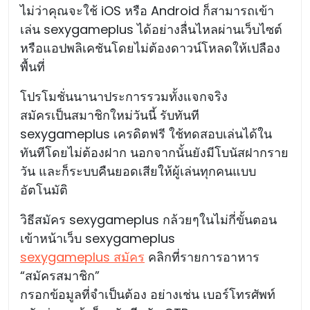
ไม่ว่าคุณจะใช้ iOS หรือ Android ก็สามารถเข้า
เล่น sexygameplus ได้อย่างลื่นไหลผ่านเว็บไซต์
หรือแอปพลิเคชันโดยไม่ต้องดาวน์โหลดให้เปลือง
พื้นที่
โปรโมชั่นนานาประการรวมทั้งแจกจริง
สมัครเป็นสมาชิกใหม่วันนี้ รับทันที
sexygameplus เครดิตฟรี ใช้ทดสอบเล่นได้ใน
ทันทีโดยไม่ต้องฝาก นอกจากนั้นยังมีโบนัสฝากราย
วัน และก็ระบบคืนยอดเสียให้ผู้เล่นทุกคนแบบ
อัตโนมัติ
วิธีสมัคร sexygameplus กล้วยๆในไม่กี่ขั้นตอน
เข้าหน้าเว็บ sexygameplus
sexygameplus สมัคร
คลิกที่รายการอาหาร
“สมัครสมาชิก”
กรอกข้อมูลที่จำเป็นต้อง อย่างเช่น เบอร์โทรศัพท์