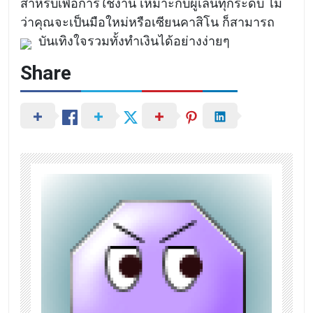
สำหรับเพื่อการใช้งาน เหมาะกับผู้เล่นทุกระดับ ไม่
ว่าคุณจะเป็นมือใหม่หรือเซียนคาสิโน ก็สามารถ
บันเทิงใจรวมทั้งทำเงินได้อย่างง่ายๆ
Share