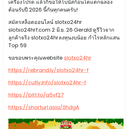
เครื่องโปรด แล้วก็ขอให้โบนัสก้อนโตแตกฉลอง
ต้อนรับปี 2026 นี้กันทุกคนครับ!
สมัครสล็อตออนไลน์ slotxo24hr
slotxo24hrf.com 2 มิ.ย. 26 Gerald ดูรีวิวจาก
ลูกค้าจริง slotxo24hrลงทุนงบน้อย กำไรหลักแสน
Top 59
ขอขอบพระคุณwebsite
slotxo24hr
https://rebrand.ly/slotxo24hr-f
https://cutly.info/slotxo24hr-f
https://bitt.to/a5vf27
https://shorturl.asia/0hdgA