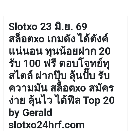
Slotxo 23 มิ.ย. 69
สล็อตxo เกมดัง ได้ตังค์
แน่นอน ทุนน้อยฝาก 20
รับ 100 ฟรี ตอบโจทย์ทุ
สไตล์ ฝากปุ๊บ ลุ้นปั๊บ รับ
ความมัน สล็อตxo สมัคร
ง่าย ลุ้นไว ได้ฟีล Top 20
by Gerald
slotxo24hrf.com