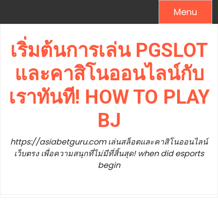
Skip
Menu
to
content
เริ่มต้นการเล่น PGSLOT
และคาสิโนออนไลน์กับ
เราทันที! HOW TO PLAY
BJ
https://asiabetguru.com เล่นสล็อตและคาสิโนออนไลน์
เว็บตรง เพื่อความสนุกที่ไม่มีที่สิ้นสุด! when did esports
begin