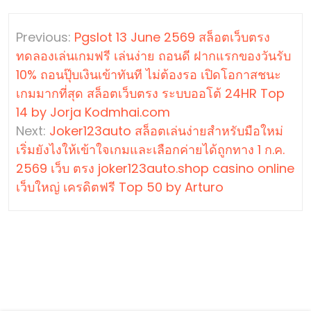
แนะแนว
Previous:
Pgslot 13 June 2569 สล็อตเว็บตรง
เรื่อง
ทดลองเล่นเกมฟรี เล่นง่าย ถอนดี ฝากแรกของวันรับ
10% ถอนปุ๊บเงินเข้าทันที ไม่ต้องรอ เปิดโอกาสชนะ
เกมมากที่สุด สล็อตเว็บตรง ระบบออโต้ 24HR Top
14 by Jorja Kodmhai.com
Next:
Joker123auto สล็อตเล่นง่ายสำหรับมือใหม่
เริ่มยังไงให้เข้าใจเกมและเลือกค่ายได้ถูกทาง 1 ก.ค.
2569 เว็บ ตรง joker123auto.shop casino online
เว็บใหญ่ เครดิตฟรี Top 50 by Arturo