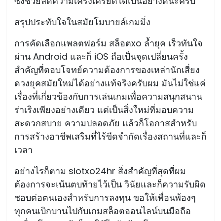
ซึ่งช่วยลดความเคร่งเครียดได้เป็นอย่างดีนะครับ
สรุปประทับใจในสมัยโมบายล์เกมมิ่ง
การคัดเลือกแพลตฟอร์ม สล็อตxo ล้ำยุค เร็วทันใจ
ผ่าน Android และก็ iOS ถือเป็นจุดเปลี่ยนครั้ง
สำคัญที่ตอบโจทย์ความต้องการของเหล่านักเสี่ยง
ดวงยุคสมัยใหม่ได้อย่างแท้จริงครับผม มันไม่ใช่แค่
เรื่องที่เกี่ยวข้องกับการเล่นเกมเพื่อความสนุกสนาน
ร่าเริงเพียงอย่างเดียว แต่เป็นสิ่งใหม่ที่มอบความ
สะดวกสบาย ความปลอดภัย แล้วก็โอกาสสำหรับ
การสร้างอาชีพเสริมที่ไร้ขีดจำกัดเรื่องสถานที่และก็
เวลา
อย่างไรก็ตาม slotxo24hr สิ่งสำคัญที่สุดที่ผม
ต้องการจะเน้นตบท้ายไว้เป็น วินัยและก็ความรับผิด
ชอบต่อตนเองสำหรับการลงทุน ขอให้เพื่อนพ้องๆ
ทุกคนเบิกบานไปกับเกมสล็อตออนไลน์บนมือถือ