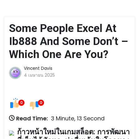
Some People Excel At
Ib888 And Some Don’t –
Which One Are You?
Vincent Davis
4 เมษายน 2025
0
0
Read Time:
3 Minute, 13 Second
ก้าวหน้าใหม่ในเกมสล็อต: การพัฒนา