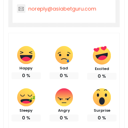
noreply@asiabetguru.com
Happy
Sad
Excited
0
%
0
%
0
%
Sleepy
Angry
Surprise
0
%
0
%
0
%