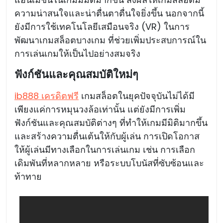
ความน่าสนใจและน่าตื่นตาตื่นใจยิ่งขึ้น นอกจากนี้
ยังมีการใช้เทคโนโลยีเสมือนจริง (VR) ในการ
พัฒนาเกมสล็อตบางเกม ที่ช่วยเพิ่มประสบการณ์ใน
การเล่นเกมให้เป็นไปอย่างสมจริง
ฟังก์ชันและคุณสมบัติใหม่ๆ
ib888 เครดิตฟรี
เกมสล็อตในยุคปัจจุบันไม่ได้มี
เพียงแค่การหมุนวงล้อเท่านั้น แต่ยังมีการเพิ่ม
ฟังก์ชันและคุณสมบัติต่างๆ ที่ทำให้เกมมีมิติมากขึ้น
และสร้างความตื่นเต้นให้กับผู้เล่น การเปิดโอกาส
ให้ผู้เล่นมีทางเลือกในการเล่นเกม เช่น การเลือก
เดิมพันที่หลากหลาย หรือระบบโบนัสที่ซับซ้อนและ
ท้าทาย