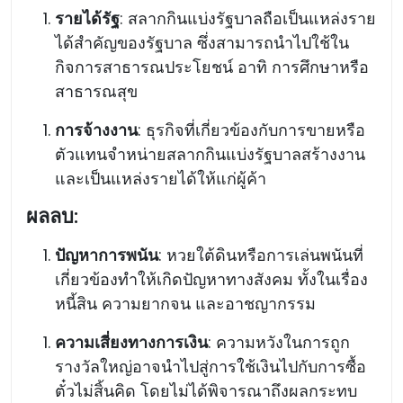
รายได้รัฐ
: สลากกินแบ่งรัฐบาลถือเป็นแหล่งราย
ได้สำคัญของรัฐบาล ซึ่งสามารถนำไปใช้ใน
กิจการสาธารณประโยชน์ อาทิ การศึกษาหรือ
สาธารณสุข
การจ้างงาน
: ธุรกิจที่เกี่ยวข้องกับการขายหรือ
ตัวแทนจำหน่ายสลากกินแบ่งรัฐบาลสร้างงาน
และเป็นแหล่งรายได้ให้แก่ผู้ค้า
ผลลบ:
ปัญหาการพนัน
: หวยใต้ดินหรือการเล่นพนันที่
เกี่ยวข้องทำให้เกิดปัญหาทางสังคม ทั้งในเรื่อง
หนี้สิน ความยากจน และอาชญากรรม
ความเสี่ยงทางการเงิน
: ความหวังในการถูก
รางวัลใหญ่อาจนำไปสู่การใช้เงินไปกับการซื้อ
ตั๋วไม่สิ้นคิด โดยไม่ได้พิจารณาถึงผลกระทบ