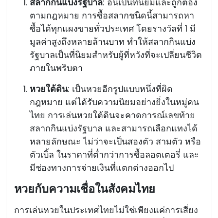
สลากกินแบ่งรัฐบาล
: อันเป็นที่นิยมและถูกต้อง
ตามกฎหมาย การซื้อสลากชนิดนี้สามารถหา
ซื้อได้ทุกแผงขายทั่วประเทศ โดยรางวัลที่ 1 มี
มูลค่าสูงถึงหลายล้านบาท ทำให้สลากกินแบ่ง
รัฐบาลเป็นที่นิยมสำหรับผู้ที่หวังที่จะเปลี่ยนชีวิต
ภายในพริบตา
หวยใต้ดิน
: เป็นหวยอีกรูปแบบหนึ่งที่ผิด
กฎหมาย แต่ได้รับความนิยมอย่างยิ่งในหมู่คน
ไทย การเล่นหวยใต้ดินจะคาดการณ์เลขท้าย
สลากกินแบ่งรัฐบาล และสามารถเลือกแทงได้
หลายลักษณะ ไม่ว่าจะเป็นสองตัว สามตัว หรือ
ตัวเบิ้ล ในราคาที่ต่ำกว่าการซื้อลอตเตอรี่ และ
มีช่องทางการจ่ายเงินที่แตกต่างออกไป
หวยกับความเชื่อในสังคมไทย
การเล่นหวยในประเทศไทยไม่ใช่เพียงแค่การเสี่ยง