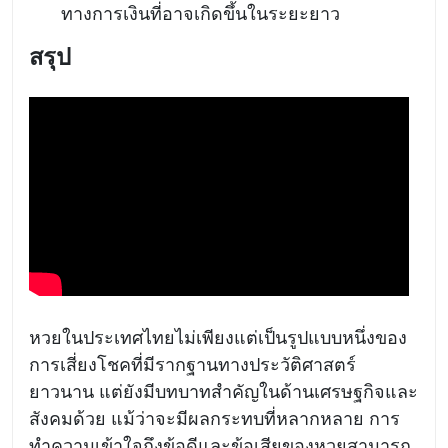
ทางการเงินที่อาจเกิดขึ้นในระยะยาว
สรุป
หวยในประเทศไทยไม่เพียงแต่เป็นรูปแบบหนึ่งของ
การเสี่ยงโชคที่มีรากฐานทางประวัติศาสตร์
ยาวนาน แต่ยังมีบทบาทสำคัญในด้านเศรษฐกิจและ
สังคมด้วย แม้ว่าจะมีผลกระทบที่หลากหลาย การ
ทำความเข้าใจถึงข้อดีและข้อเสียของหวยสามารถ