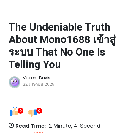
The Undeniable Truth
About Mono1688 เข้าสู่
ระบบ That No One Is
Telling You
Vincent Davis
22 เมษายน 2025
0
0
Read Time:
2 Minute, 41 Second