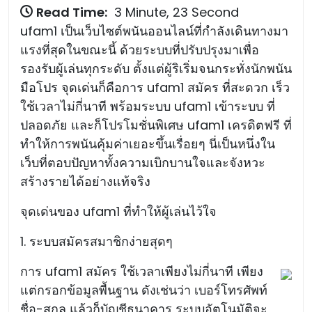
Read Time:
3 Minute, 23 Second
ufam1 เป็นเว็บไซต์พนันออนไลน์ที่กำลังเดินทางมา
แรงที่สุดในขณะนี้ ด้วยระบบที่ปรับปรุงมาเพื่อ
รองรับผู้เล่นทุกระดับ ตั้งแต่ผู้ริเริ่มจนกระทั่งนักพนัน
มือโปร จุดเด่นก็คือการ ufam1 สมัคร ที่สะดวก เร็ว
ใช้เวลาไม่กี่นาที พร้อมระบบ ufam1 เข้าระบบ ที่
ปลอดภัย และก็โปรโมชั่นพิเศษ ufam1 เครดิตฟรี ที่
ทำให้การพนันคุ้มค่าเยอะขึ้นเรื่อยๆ นี่เป็นหนึ่งใน
เว็บที่ตอบปัญหาทั้งความเบิกบานใจและจังหวะ
สร้างรายได้อย่างแท้จริง
จุดเด่นของ ufam1 ที่ทำให้ผู้เล่นไว้ใจ
1. ระบบสมัครสมาชิกง่ายสุดๆ
การ ufam1 สมัคร ใช้เวลาเพียงไม่กี่นาที เพียง
แต่กรอกข้อมูลพื้นฐาน ดังเช่นว่า เบอร์โทรศัพท์
ชื่อ-สกุล แล้วก็บัญชีธนาคาร ระบบอัตโนมัติจะ