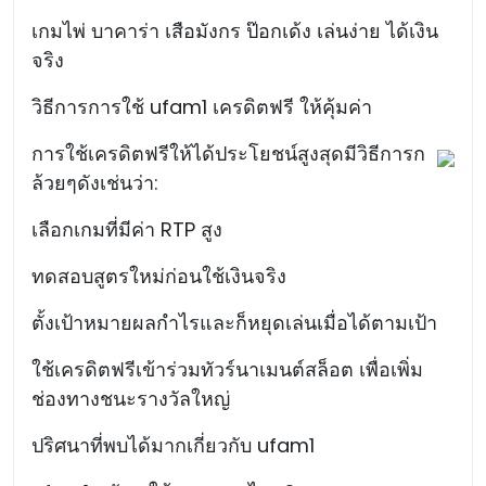
เกมไพ่ บาคาร่า เสือมังกร ป๊อกเด้ง เล่นง่าย ได้เงิน
จริง
วิธีการการใช้ ufam1 เครดิตฟรี ให้คุ้มค่า
การใช้เครดิตฟรีให้ได้ประโยชน์สูงสุดมีวิธีการก
ล้วยๆดังเช่นว่า:
เลือกเกมที่มีค่า RTP สูง
ทดสอบสูตรใหม่ก่อนใช้เงินจริง
ตั้งเป้าหมายผลกำไรและก็หยุดเล่นเมื่อได้ตามเป้า
ใช้เครดิตฟรีเข้าร่วมทัวร์นาเมนต์สล็อต เพื่อเพิ่ม
ช่องทางชนะรางวัลใหญ่
ปริศนาที่พบได้มากเกี่ยวกับ ufam1