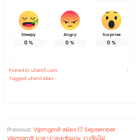
Sleepy
Angry
Surprise
0
%
0
%
0
%
Posted in:
ufam11.com
Tagged:
ufam1 สมัคร
แนะแนว
Previous:
Vipmgm8 สมัคร 17 September
เรื่อง
vipmgm8 บาคาร่าสเตชั่นเกม วางชิปไม่