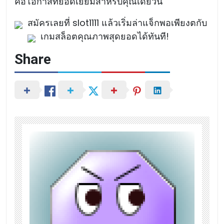
คือโอกาสที่ยอดเยี่ยมสำหรับคุณเดี๋ยวนี้
สมัครเลยที่ slot1111 แล้วเริ่มล่าแจ็กพอเพียงตกับ
เกมสล็อตคุณภาพสุดยอดได้ทันที!
Share