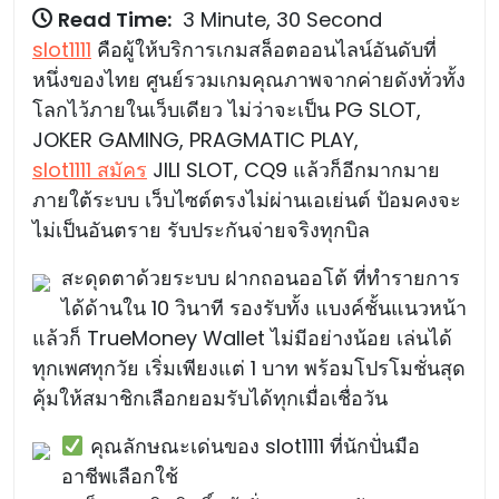
Read Time:
3 Minute, 30 Second
slot1111
คือผู้ให้บริการเกมสล็อตออนไลน์อันดับที่
หนึ่งของไทย ศูนย์รวมเกมคุณภาพจากค่ายดังทั่วทั้ง
โลกไว้ภายในเว็บเดียว ไม่ว่าจะเป็น PG SLOT,
JOKER GAMING, PRAGMATIC PLAY,
slot1111 สมัคร
JILI SLOT, CQ9 แล้วก็อีกมากมาย
ภายใต้ระบบ เว็บไซต์ตรงไม่ผ่านเอเย่นต์ ป้อมคงจะ
ไม่เป็นอันตราย รับประกันจ่ายจริงทุกบิล
สะดุดตาด้วยระบบ ฝากถอนออโต้ ที่ทำรายการ
ได้ด้านใน 10 วินาที รองรับทั้ง แบงค์ชั้นแนวหน้า
แล้วก็ TrueMoney Wallet ไม่มีอย่างน้อย เล่นได้
ทุกเพศทุกวัย เริ่มเพียงแต่ 1 บาท พร้อมโปรโมชั่นสุด
คุ้มให้สมาชิกเลือกยอมรับได้ทุกเมื่อเชื่อวัน
คุณลักษณะเด่นของ slot1111 ที่นักปั่นมือ
อาชีพเลือกใช้