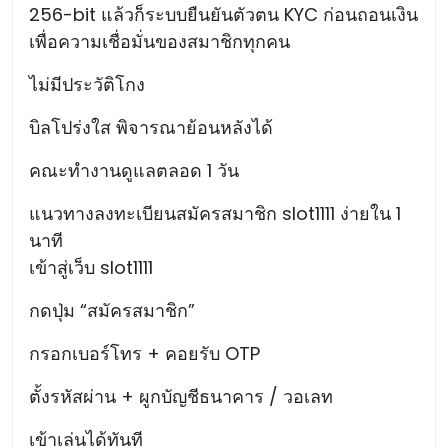
256-bit แล้วก็ระบบยืนยันตัวตน KYC ก่อนถอนเงิน
เพื่อความเชื่อมั่นของสมาชิกทุกคน
ไม่มีประวัติโกง
บิลโปร่งใส พิจารณาย้อนหลังได้
คณะทำงานดูแลตลอด 1 วัน
แนวทางลงทะเบียนสมัครสมาชิก slot1111 ง่ายใน 1
นาที
เข้าสู่เว็บ slot1111
กดปุ่ม “สมัครสมาชิก”
กรอกเบอร์โทร + คอยรับ OTP
ตั้งรหัสผ่าน + ผูกบัญชีธนาคาร / วอเลท
เข้าเล่นได้ทันที