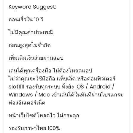
Keyword Suggest:
ถอนเร็วใน 10 วิ
ไม่มีคุณค่าประเพณี
ถอนสูงสุดไม่จำกัด
เพิ่มเติมเงินง่ายผ่านแอป
เล่นได้ทุกเครื่องมือ ไม่ต้องโหลดแอป
ไม่ว่าคุณจะใช้มือถือ แท็บเล็ต หรือคอมพิวเตอร์
slot1111 รองรับทุกระบบ ทั้งยัง iOS / Android /
Windows / Mac เข้าเล่นได้ในทันทีผ่านโปรแกรม
ท่องอินเตอร์เน็ต
หน้าเว็บไซต์โหลดไว ไม่กระตุก
รองรับภาษาไทย 100%