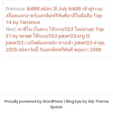
แนะแนว
Previous:
ib888 สมัคร 31 July ib888 เข้าสู่ระบบ
เรื่อง
สล็อตแตกง่ายรับเครดิตฟรีทันทีคาสิโนมือถือ Top
74 by Terrence
Next:
คาสิโน เว็บตรง โจ๊กเกอร์123 ใหม่ล่าสุด Top
27 by Israel โจ๊กเกอร์123 joker123.org 12
joker123 เวปไซต์แจกหนัก ทางเข้า joker123 ล่าสุด
2025 สมัครวันนี้ รับเครดิตฟรีทันที พฤษภา 2568
Proudly powered by WordPress
|
Blog Eye
by Wp Theme
Space.