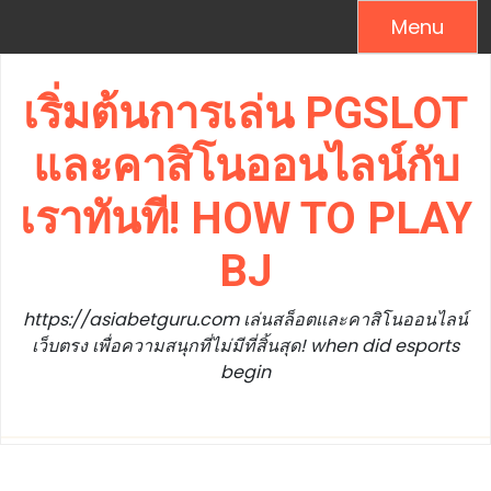
Skip
Menu
to
content
เริ่มต้นการเล่น PGSLOT
และคาสิโนออนไลน์กับ
เราทันที! HOW TO PLAY
BJ
https://asiabetguru.com เล่นสล็อตและคาสิโนออนไลน์
เว็บตรง เพื่อความสนุกที่ไม่มีที่สิ้นสุด! when did esports
begin