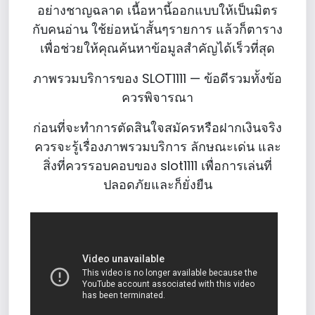
อย่างชาญฉลาด เนื้อหานี้ออกแบบให้เป็นมิตร
กับคนอ่าน ใช้ย่อหน้าสั้นๆรายการ แล้วก็ตาราง
เพื่อช่วยให้คุณค้นหาข้อมูลสำคัญได้เร็วที่สุด
ภาพรวมบริการของ SLOT1111 — ข้อดีรวมทั้งข้อ
ควรพิจารณา
ก่อนที่จะทำการตัดสินใจสมัครหรือฝากเงินจริง
ควรจะรู้เรื่องภาพรวมบริการ ลักษณะเด่น และ
สิ่งที่ควรรอบคอบของ slot1111 เพื่อการเล่นที่
ปลอดภัยและก็ยั่งยืน