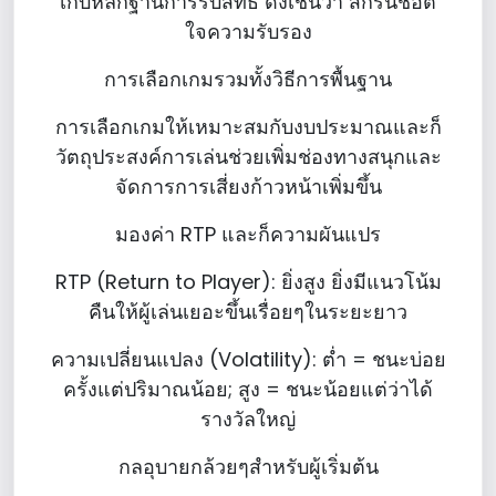
เก็บหลักฐานการรับสิทธิ์ ดังเช่นว่า สกรีนช็อต
ใจความรับรอง
การเลือกเกมรวมทั้งวิธีการพื้นฐาน
การเลือกเกมให้เหมาะสมกับงบประมาณและก็
วัตถุประสงค์การเล่นช่วยเพิ่มช่องทางสนุกและ
จัดการการเสี่ยงก้าวหน้าเพิ่มขึ้น
มองค่า RTP และก็ความผันแปร
RTP (Return to Player): ยิ่งสูง ยิ่งมีแนวโน้ม
คืนให้ผู้เล่นเยอะขึ้นเรื่อยๆในระยะยาว
ความเปลี่ยนแปลง (Volatility): ต่ำ = ชนะบ่อย
ครั้งแต่ปริมาณน้อย; สูง = ชนะน้อยแต่ว่าได้
รางวัลใหญ่
กลอุบายกล้วยๆสำหรับผู้เริ่มต้น