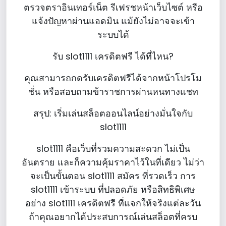
ตรวจตราอินเทอร์เน็ต รีเฟรชหน้าเว็บไซต์ หรือ
แจ้งปัญหาผ่านแอดมิน แม้ยังไม่อาจจะเข้า
ระบบได้
รับ slot1111 เครดิตฟรี ได้ที่ไหน?
คุณสามารถกดรับเครดิตฟรีได้จากหน้าโปรโม
ชั่น หรือสอบถามข้าราชการผ่านหนทางแชท
สรุป: เริ่มเล่นสล็อตออนไลน์อย่างมั่นใจกับ
slot1111
slot1111 คือเว็บที่รวมความสะดวก ไม่เป็น
อันตราย และก็ความคุ้มราคาไว้ในที่เดียว ไม่ว่า
จะเป็นขั้นตอน slot1111 สมัคร ที่รวดเร็ว การ
slot1111 เข้าระบบ ที่ปลอดภัย หรือสิทธิพิเศษ
อย่าง slot1111 เครดิตฟรี ที่แจกให้จริงแต่ละวัน
ถ้าคุณอยากได้ประสบการณ์เล่นสล็อตที่ครบ