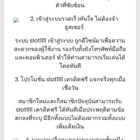
ตัวที่ซับซ้อน
2. เข้าสู่ระบบรวดเร็วทันใจ ไม่ต้องจำ
ยูสเซอร์
ระบบ slot1111 เข้าสู่ระบบ ถูกดีไซน์มาเพื่อความ
สะดวกของผู้ใช้งาน รองรับทั้งยังโทรศัพท์มือถือ
และคอมพิวเตอร์ ทำให้ท่านสามารถเริ่มเล่นได้
โดยทันที
3. โปรโมชั่น slot1111 เครดิตฟรี แจกจริงทุกเมื่อ
เชื่อวัน
สมาชิกใหม่และก็สมาชิกปัจจุบันสามารถรับ
slot1111 เครดิตฟรี ได้ทันทีเมื่อประพฤติตามข้อ
ตกลงที่ระบุ มีอีกทั้งแบบไม่ต้องฝากรวมทั้งแบบ
เพิ่มเติมเงิน
4. รวมเกมสล็อตแตกง่ายจากค่ายชั้นหนึ่ง