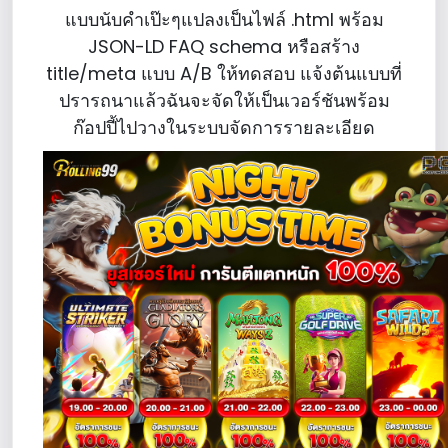
แบบนับคำเป๊ะๆแปลงเป็นไฟล์ .html พร้อม
JSON-LD FAQ schema หรือสร้าง
title/meta แบบ A/B ให้ทดสอบ แจ้งต้นแบบที่
ปรารถนาแล้วฉันจะจัดให้เป็นเวอร์ชันพร้อม
ก๊อปปี้ไปวางในระบบจัดการรายละเอียด