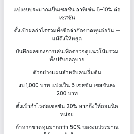
แบ่งงบประมาณเป็นเซสชัน อาทิเช่น 5–10% ต่อ
เซสชัน
ตั้งเป้าผลกำไรรวมทั้งขีดจำกัดขาดทุนต่อวัน —
แม้ถึงให้หยุด
บันทึกผลของการเล่นเพื่อตรวจดูแนวโน้มรวม
ทั้งปรับกลอุบาย
ตัวอย่างแผนสำหรับคนเริ่มต้น
งบ 1,000 บาท แบ่งเป็น 5 เซสชัน เซสชันละ
200 บาท
ตั้งเป้ากำไรต่อเซสชัน 20% หากถึงให้ถอนนิด
หน่อย
ถ้าหากขาดทุนมากกว่า 50% ของงบประมาณ