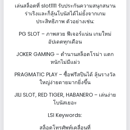
เล่นสล็อตที่ slot1111 รับประกันความสนุกสนาน
ร่าเริงและก็ลุ้นโบนัสได้ไม่ยั้งจากเกม
ประสิทธิภาพ ตัวอย่างเช่น:
PG SLOT – ภาพสวย ฟีเจอร์แน่น เกมใหม่
อัปเดตทุกเดือน
JOKER GAMING – ตำนานสล็อตโรม่า แตก
หนักไม่มีแผ่ว
PRAGMATIC PLAY – ซื้อฟรีสปินได้ ลุ้นรางวัล
ใหญ่ง่ายดายมากยิ่งขึ้น
JILI SLOT, RED TIGER, HABANERO – เล่นง่าย
โบนัสเยอะ
LSI Keywords:
สล็อตโทรศัพท์เคลื่อนที่