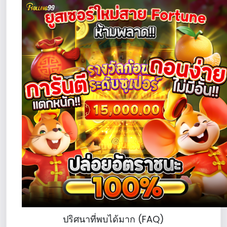
ปริศนาที่พบได้มาก (FAQ)