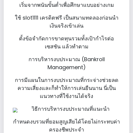
เริ่มจากพนันขั้นต่ำเพื่อศึกษาแบบอย่างเกม
ใช้ slot1111 เครดิตฟรี เป็นสนามทดลองก่อนนำ
เงินจริงเข้าเล่น
ตั้งข้อจำกัดการขาดทุนรวมทั้งเป้ากำไรต่อ
เซสชัน แล้วทำตาม
การบริหารงบประมาณ (Bankroll
Management)
การมีแผนในการงบประมาณที่กระจ่างช่วยลด
ความเสี่ยงและก็ทำให้การเล่นยืนนาน นี่เป็น
แนวทางที่ใช้งานได้จริง
วิธีการบริหารงบประมาณที่แนะนำ
กำหนดงบรวมที่ยอมสูญเสียได้โดยไม่กระทบค่า
ครองชีพประจำ