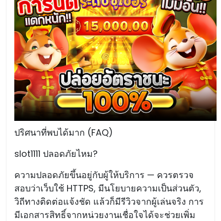
ปริศนาที่พบได้มาก (FAQ)
slot1111 ปลอดภัยไหม?
ความปลอดภัยขึ้นอยู่กับผู้ให้บริการ — ควรตรวจ
สอบว่าเว็บใช้ HTTPS, มีนโยบายความเป็นส่วนตัว,
วิถีทางติดต่อแจ้งชัด แล้วก็มีรีวิวจากผู้เล่นจริง การ
มีเอกสารสิทธิ์จากหน่วยงานเชื่อใจได้จะช่วยเพิ่ม