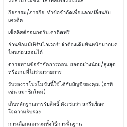
รหัสโปรโมชั่น: ใส่รหัสเพื่อรับโบนัส
กิจกรรม/ภารกิจ: ทำข้อจำกัดเพื่อแลกเปลี่ยนรับ
เครดิต
เช็คลิสต์ก่อนกดรับเครดิตฟรี
อ่านข้อแม้เทิร์นโอเวอร์: จำต้องเดิมพันหนักมากแค่
ไหนก่อนถอนได้
ตรวจทานข้อจำกัดการถอน: ยอดอย่างน้อย/สูงสุด
หรือเกมที่ไม่ร่วมรายการ
รับรองว่าโปรโมชั่นนี้ใช้ได้กับบัญชีของคุณ (อาทิ
เช่น สมาชิกใหม่)
เก็บหลักฐานการรับสิทธิ์ ดังเช่นว่า สกรีนช็อต
ใจความรับรอง
การเลือกเกมรวมทั้งวิธีการพื้นฐาน