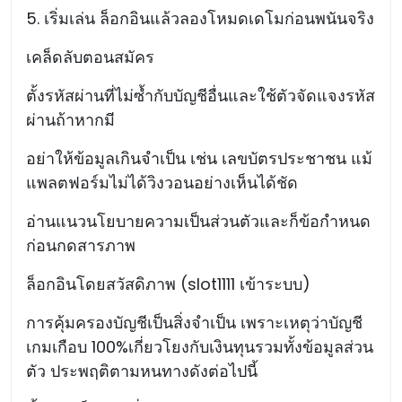
5. เริ่มเล่น ล็อกอินแล้วลองโหมดเดโมก่อนพนันจริง
เคล็ดลับตอนสมัคร
ตั้งรหัสผ่านที่ไม่ซ้ำกับบัญชีอื่นและใช้ตัวจัดแจงรหัส
ผ่านถ้าหากมี
อย่าให้ข้อมูลเกินจำเป็น เช่น เลขบัตรประชาชน แม้
แพลตฟอร์มไม่ได้วิงวอนอย่างเห็นได้ชัด
อ่านแนวนโยบายความเป็นส่วนตัวและก็ข้อกำหนด
ก่อนกดสารภาพ
ล็อกอินโดยสวัสดิภาพ (slot1111 เข้าระบบ)
การคุ้มครองบัญชีเป็นสิ่งจำเป็น เพราะเหตุว่าบัญชี
เกมเกือบ 100%เกี่ยวโยงกับเงินทุนรวมทั้งข้อมูลส่วน
ตัว ประพฤติตามหนทางดังต่อไปนี้