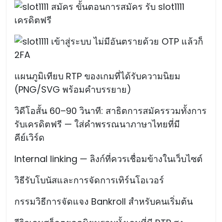
แผนภูมิเทียบ RTP ของเกมที่ได้รับความนิยม
(PNG/SVG พร้อมคำบรรยาย)
วิดีโอสั้น 60–90 วินาที: สาธิตการสมัครรวมทั้งการ
รับเครดิตฟรี — ใส่คำพรรณนาภาษาไทยที่มี
คีย์เวิร์ด
Internal linking — ลิงก์ที่ควรเชื่อมข้างในเว็บไซต์
วิธีรับโบนัสและการจัดการเทิร์นโอเวอร์
กรรมวิธีการจัดแจง Bankroll สำหรับคนเริ่มต้น