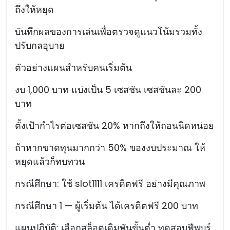
ถึงให้หยุด
บันทึกผลของการเล่นเพื่อตรวจดูแนวโน้มรวมทั้ง
ปรับกลอุบาย
ตัวอย่างแผนสำหรับคนเริ่มต้น
งบ 1,000 บาท แบ่งเป็น 5 เซสชัน เซสชันละ 200
บาท
ตั้งเป้ากำไรต่อเซสชัน 20% หากถึงให้ถอนนิดหน่อย
ถ้าหากขาดทุนมากกว่า 50% ของงบประมาณ ให้
หยุดแล้วก็ทบทวน
กรณีศึกษา: ใช้ slot1111 เครดิตฟรี อย่างมีคุณภาพ
กรณีศึกษา 1 — ผู้เริ่มต้น ได้เครดิตฟรี 200 บาท
แผนปฏิบัติ: เลือกสล็อตเดิมพันขั้นต่ำ ทดสอบฟีพบร์