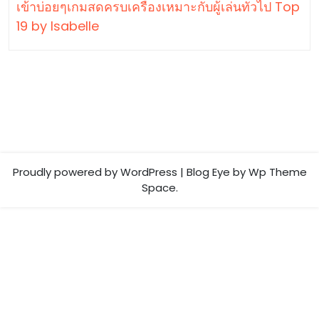
เข้าบ่อยๆเกมสดครบเครื่องเหมาะกับผู้เล่นทั่วไป Top
19 by Isabelle
Proudly powered by WordPress
|
Blog Eye
by Wp Theme
Space.