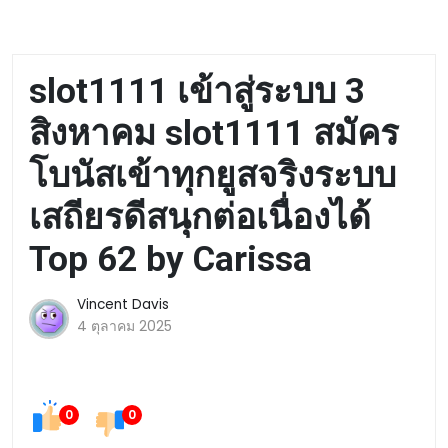
slot1111 เข้าสู่ระบบ 3
สิงหาคม slot1111 สมัคร
โบนัสเข้าทุกยูสจริงระบบ
เสถียรดีสนุกต่อเนื่องได้
Top 62 by Carissa
Vincent Davis
4 ตุลาคม 2025
0
0