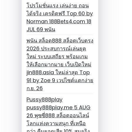
โปรโมชั่นแรง เล่นง่าย ถอน
ได้จริง เครดิตฟรี Top 60 by
Norman 188Bets4.com 18
JUL 69 พนัน
พนัน สล็อต888 สล็อตเว็บตรง
2026 ประสบการณ์เล่นยุค
ใหม่ ระบบเสถียร พร้อมเกม
ให้เลือกมากมาย เว็บเปิดใหม่
jin888.asia ใหม่ล่าสุด Top
91 by Zoe 9 เวปไซต์แตกง่าย
ก.ย. 26
Pussy888play
pussy888play.me 5 AUG
26 พุซซี่888 สล็อตออนไลน์
โลกแห่งความสนุก ที่เหนือ
กว่า คืนยอดเสีย 10% สมจริง