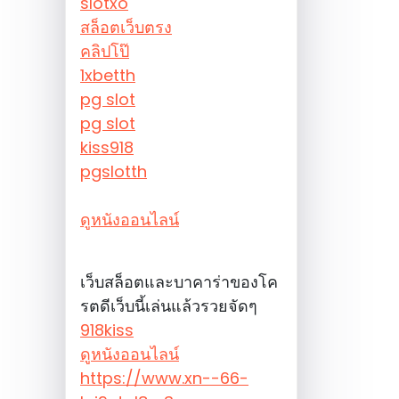
slotxo
สล็อตเว็บตรง
คลิปโป๊
1xbetth
pg slot
pg slot
kiss918
pgslotth
ดูหนังออนไลน์
เว็บสล็อตและบาคาร่าของโค
รตดีเว็บนี้เล่นแล้วรวยจัดๆ
918kiss
ดูหนังออนไลน์
https://www.xn--66-