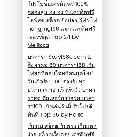
โปรโมชั่นเครดิตฟรี 100%
กล่องสุ่มเฮงเฮง รับเครดิตฟรี
ไลฟ์สด สล็อต ยิงปลา กีฬา ไพ่
hengjing168 แจก เครดิตฟรี
เยอะที่สุด Top 24 by
Mellissa
บาคาร่า Sexy168c.com 2
สิงหาคม 69 บาคาร่า168 เว็บ
ไพ่สดที่ตอบโจทย์คนยุคใหม่
วันเกิดรับ 500 รองรับทุก
ธนาคาร ถอนเร็วทันใจ บาคา
ร่าสด ดีลเลอร์สาวสวย บาคา
ร่า168 เข้าเล่นวันนี้ รับโปรดี
ทันที Top 35 by Hallie
เว็บแม่ สล็อตเว็บตรง เว็บแตก
ง่าย สล็อตเว็บตรง เครดิตฟรี