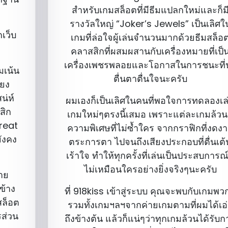
สำหรับเกมสล็อตที่มีธีมแปลกใหม่และก็ม
รางวัลใหญ่ “Joker’s Jewels” เป็นเลิศใ
กเว็บ
เกมที่ล่อใจผู้เล่นจำนวนมากด้วยธีมสล็อ
คลาสสิกที่ผสมผสานกับเครื่องหมายที่เป็
เครื่องเพชรพลอยและโอกาสในการชนะที่น
มเน้น
ตื่นตาตื่นใจนะครับ
ียง
น่ห์
ผมเองก็เป็นเลิศในคนที่พอใจการทดลองเล
สิก
เกมใหม่ๆตรงนี้เสมอ เพราะแต่ละเกมล้วน
reat
ความพิเศษที่ไม่ซ้ำใคร จากกราฟิกที่งดง
ังคง
ตระการตา ไปจนถึงเสียงประกอบที่ตื่นเต้
เร้าใจ ทำให้ทุกครั้งที่เล่นเป็นประสบการณ์ท
ไม่เหมือนใครอย่างยิ่งจริงๆนะครับ
าย
ข้าง
ที่ 918kiss เข้าสู่ระบบ คุณจะพบกับเกมพวก
สล็อต
รวมทั้งเกมฯลฯจากค่ายเกมตามที่ผมได้เอ
รส่วน
ถึงข้างต้น แล้วก็แน่ๆว่าทุกเกมล้วนได้รับก