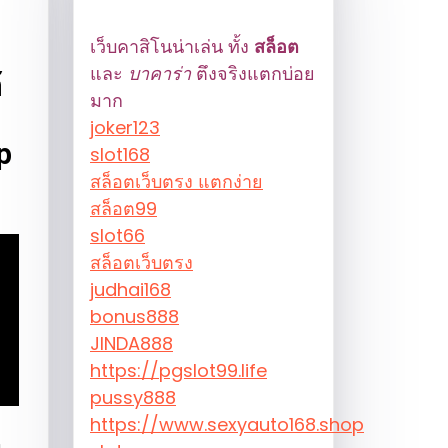
เว็บคาสิโนน่าเล่น ทั้ง
สล็อต
และ
บาคาร่า
ตึงจริงแตกบ่อย
้
มาก
joker123
p
slot168
สล็อตเว็บตรง แตกง่าย
สล็อต99
slot66
สล็อตเว็บตรง
judhai168
bonus888
JINDA888
https://pgslot99.life
pussy888
https://www.sexyauto168.shop
ม