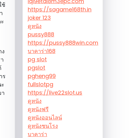
lqi9etal8m3epc.com
ใช้
https://sagame168th.in
่า
joker 123
ละ
ดูหนัง
pussy888
https://pussy888win.com
บาคาร่า168
าง
pg slot
รา
pgslot
้
pgheng99
การ
fullslotpg
นะ
https://live22slot.us
มา
ดูหนัง
ดูหนังฟรี
ย
ดูหนังออนไลน์
ดูหนังชนโรง
บาคาร่า