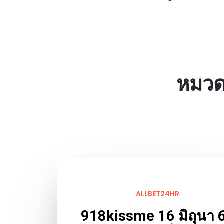
หมวด
ALLBET24HR
918kissme 16 มิถุนา 