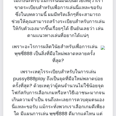
ไม่เก่งนะครับ แม้กระนั้นมันเป็นด้วยเหตุว่าเรา
ขาดระเบียบสำหรับเพื่อการเล่นนี่แหละขอรับ
ซึ่งในบทความนี้ ผมมีทริคเล็กๆที่จะสามารถ
ช่วยให้คุณสามารถสร้างระเบียบสำหรับการเล่น
ให้กับตัวเองมากขึ้นเรื่อยๆได้ ยืนยันเลยว่า เล่น
ตามแนวทางเล่นที่อยากได้แน่ๆ
เพราะอะไรการผลิตวินัยสำหรับเพื่อการเล่น
พุซซี่888 เป็นสิ่งที่มือใหม่พลาดหลายครั้ง
ที่สุด?
เพราะเหตุไรระเบียบสำหรับในการเล่น
pussy888play ถึงเป็นจุดที่มือใหม่พลาดบ่อย
ครั้งที่สุด? ด้วยเหตุว่าผู้คนจำนวนไม่ใช้น้อยจุด
โฟกัสกับการเลือกเกมหรือหาวิธีเอาชนะมากจน
เกินความจำเป็น จนถึงละเลยการควบคุมตนเอง
นี่แหละขอรับ แม้กระทั่งพวกเราเลือกเกมดีเพียง
ใด มีแผนการเล่น พุซซี่888 ดีมากแค่ไหน แต่