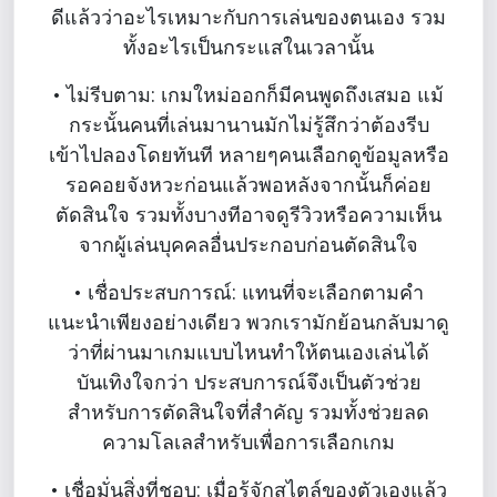
ดีแล้วว่าอะไรเหมาะกับการเล่นของตนเอง รวม
ทั้งอะไรเป็นกระแสในเวลานั้น
• ไม่รีบตาม: เกมใหม่ออกก็มีคนพูดถึงเสมอ แม้
กระนั้นคนที่เล่นมานานมักไม่รู้สึกว่าต้องรีบ
เข้าไปลองโดยทันที หลายๆคนเลือกดูข้อมูลหรือ
รอคอยจังหวะก่อนแล้วพอหลังจากนั้นก็ค่อย
ตัดสินใจ รวมทั้งบางทีอาจดูรีวิวหรือความเห็น
จากผู้เล่นบุคคลอื่นประกอบก่อนตัดสินใจ
• เชื่อประสบการณ์: แทนที่จะเลือกตามคำ
แนะนำเพียงอย่างเดียว พวกเรามักย้อนกลับมาดู
ว่าที่ผ่านมาเกมแบบไหนทำให้ตนเองเล่นได้
บันเทิงใจกว่า ประสบการณ์จึงเป็นตัวช่วย
สำหรับการตัดสินใจที่สำคัญ รวมทั้งช่วยลด
ความโลเลสำหรับเพื่อการเลือกเกม
• เชื่อมั่นสิ่งที่ชอบ: เมื่อรู้จักสไตล์ของตัวเองแล้ว