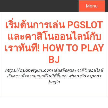
Skip
Menu
to
content
เริ่มต้นการเล่น PGSLOT
และคาสิโนออนไลน์กับ
เราทันที! HOW TO PLAY
BJ
https://asiabetguru.com เล่นสล็อตและคาสิโนออนไลน์
เว็บตรง เพื่อความสนุกที่ไม่มีที่สิ้นสุด! when did esports
begin