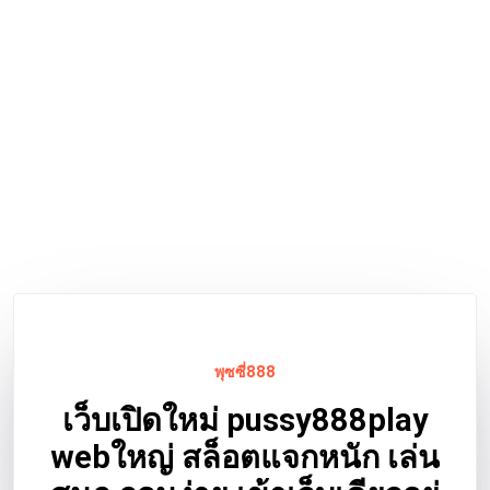
พุซซี่888
เว็บเปิดใหม่ pussy888play
webใหญ่ สล็อตแจกหนัก เล่น