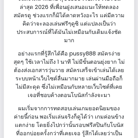
ล่าสุด 2026 ที่เพื่อนฝูงเสนอแนะให้ทดลอง
สมัครดู ช่วงแรกก็มิได้คาดหวังอะไร แค่มีความ
คิดว่าจะลองเล่นฟรีๆดูซิ แต่แปลงเป็นว่า
ประสบการณ์ที่ได้มันไม่เหมือนกับเดิมแจ้งชัด
มาก
อย่างแรกที่รู้สึกได้คือ pussy888 สมัครง่าย
สุดๆ ใช้เวลาไม่ถึง 1 นาที ไม่มีขั้นตอนยุ่งยาก ไม่
ต้องส่งเอกสารวุ่นวาย สมัครเสร็จเข้าเล่นได้เลย
ระบบหน้าเว็บไซต์ลื่นมากมาย เล่นผ่านมือถือก็
ไม่มีสะดุด ซึ่งไม่เหมือนกับหลายเว็บไซต์ที่เคย
เจอที่ชอบค้างตอนโบนัสกำลังจะมา
ผมเริ่มจากการทดสอบเล่นเกมยอดนิยมของ
ค่ายนี้ก่อน พอเริ่มเล่นจริงก็ดูได้ว่า เกมค่อนข้าง
แตกง่าย โดยยิ่งไปกว่านั้นรอบฟรีสปินกับโบนัส
ที่ออกบ่อยครั้งกว่าที่เคยเจอ รู้สึกได้เลยว่าเป็น