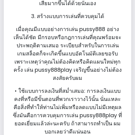
เสียมากขึ้นได้ด้วยนั่นเอง
3. สร้างแบบการเล่นที่ควบคุมได้
เมื่อคุณมีแบบอย่างการเล่น pussy888 อย่าง
เห็นได้ชัด มีกรอบหรือกฎการเล่นที่คุณพร้อมจะ
ประพฤติตามเสมอ ระเบียบสำหรับในการเล่น
เกมสล็อตก็จะเกิดขึ้นแบบอัตโนมัติเลยขอรับ
เพราะเหตุว่าคุณไม่ต้องคิดหรือคิดแผนใหม่ทุก
ครั้ง เล่น pussy888play เจริญขึ้นอย่างไม่ต้อง
สงสัยครับผม
• ใช้แบบการลงเงินที่สม่ำเสมอ: การลงเงินแบบ
คงที่หรือมีขั้นตอนที่พวกเราวางไว้นั้น นั่นแหละ
คือสิ่งที่ทำให้ท่านไม่เพิ่มหรือลดแบบไม่มีเหตุผล
ซึ่งมันคือการควบคุมการเล่น pussy888play ที่
ยอดเยี่ยมแล้วล่ะนะครับ ถ้าสามารถทำเป็น ผม
บอกเลยว่าดีแน่นอน