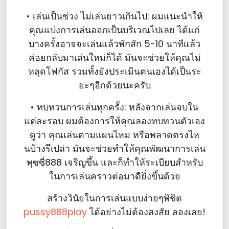
• เล่นเป็นช่วง ไม่เล่นยาวเกินไป: ผมแนะนำให้
คุณแบ่งการเล่นออกเป็นบริเวณไปเลย ได้แก่
บางครั้งอาจจะเล่นแล้วพักสัก 5-10 นาทีแล้ว
ค่อยกลับมาเล่นใหม่ก็ได้ มันจะช่วยให้คุณไม่
หลุดโฟกัส รวมทั้งยังประเมินตนเองได้เป็นระ
ยะๆอีกด้วยนะครับ
• ทบทวนการเล่นทุกครั้ง: หลังจากเล่นจบใน
แต่ละรอบ ผมต้องการให้คุณลองทบทวนตัวเอง
ดูว่า คุณเล่นตามแผนไหม หรือพลาดตรงไห
นบ้างรึเปล่า มันจะช่วยทำให้คุณพัฒนาการเล่น
พุซซี่888 เจริญขึ้น และก็ทำให้ระเบียบสำหรับ
ในการเล่นคราวต่อมาดียิ่งขึ้นด้วย
สร้างวินัยในการเล่นแบบง่ายๆพิชิต
pussy888play
ได้อย่างไม่ต้องสงสัย ลองเลย!