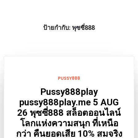
ป้ายกำกับ:
พุซซี่888
PUSSY888
Pussy888play
pussy888play.me 5 AUG
26 พุซซี่888 สล็อตออนไลน์
โลกแห่งความสนุก ที่เหนือ
กว่า คืนยอดเสีย 10% สมจริง