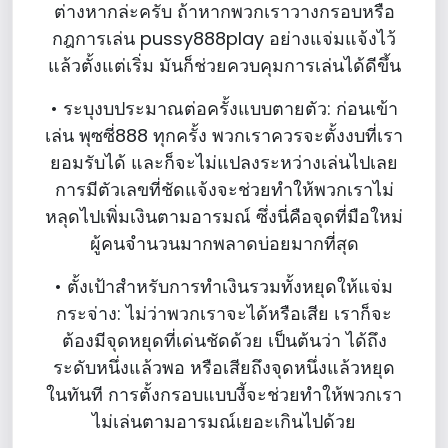
ต่างหากล่ะครับ ถ้าหากพวกเราวางกรอบหรือ
กฎการเล่น pussy888play อย่างแจ่มแจ้งไว้
แล้วตั้งแต่เริ่ม มันก็ช่วยควบคุมการเล่นได้ดีขึ้น
• ระบุงบประมาณต่อครั้งแบบตายตัว: ก่อนเข้า
เล่น พุซซี่888 ทุกครั้ง พวกเราควรจะตั้งงบที่เรา
ยอมรับได้ และก็จะไม่แปลงระหว่างเล่นไปเลย
การมีตัวเลขที่ชัดแจ้งจะช่วยทำให้พวกเราไม่
หลุดไปเพิ่มเงินตามอารมณ์ ซึ่งนี่คือจุดที่มือใหม่
ผู้คนจำนวนมากพลาดบ่อยมากที่สุด
• ตั้งเป้าสำหรับการทำเงินรวมทั้งหยุดให้แจ่ม
กระจ่าง: ไม่ว่าพวกเราจะได้หรือเสีย เราก็จะ
ต้องมีจุดหยุดที่เด่นชัดด้วย เป็นต้นว่า ได้ถึง
ระดับหนึ่งแล้วพอ หรือเสียถึงจุดหนึ่งแล้วหยุด
ในทันที การตั้งกรอบแบบงี้จะช่วยทำให้พวกเรา
ไม่เล่นตามอารมณ์เยอะเกินไปด้วย