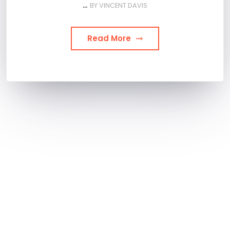
…
BY
VINCENT DAVIS
Read More