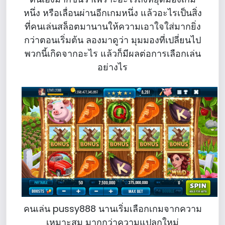
หนึ่ง หรือเลื่อนผ่านอีกเกมหนึ่ง แล้วอะไรเป็นสิ่ง
ที่คนเล่นสล็อตมานานให้ความเอาใจใส่มากยิ่ง
กว่าตอนเริ่มต้น ลองมาดูว่า มุมมองที่เปลี่ยนไป
พวกนี้เกิดจากอะไร แล้วก็มีผลต่อการเลือกเล่น
อย่างไร
คนเล่น pussy888 นานเริ่มเลือกเกมจากความ
เหมาะสม มากกว่าความแปลกใหม่