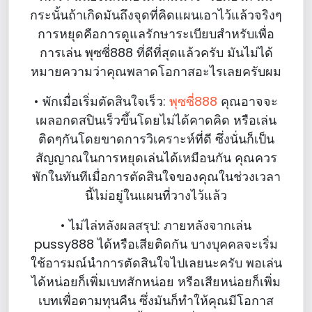
กระนั้นถ้าเกิดมันถึงจุดที่คิดแผนเอาไว้แล้วจริงๆ
การหยุดคือการดูแลรักษาระเบียบสำหรับเพื่อ
การเล่น พุซซี่888 ที่ดีที่สุดแล้วครับ มันไม่ได้
หมายความว่าคุณพลาดโอกาสอะไรเลยครับผม
• พักเมื่อเริ่มตัดสินใจเร็ว:
พุซซี่888
คุณอาจจะ
เผลอกดสปินเร็วขึ้นโดยไม่ได้คาดคิด หรือเล่น
ติดๆกันโดยขาดการวิเคราะห์ที่ดี ซึ่งนั่นก็เป็น
สัญญาณในการหยุดเล่นได้เหมือนกัน คุณควร
พักในทันทีเมื่อการตัดสินใจของคุณในช่วงเวลา
นี้ไม่อยู่ในแผนที่วางไว้แล้ว
• ไม่ไล่หลังผลสรุป: ภายหลังจากเล่น
pussy888 ได้หรือเสียติดกัน บางบุคคลจะเริ่ม
ใช้อารมณ์นำการตัดสินใจไปเลยนะครับ พอเล่น
ได้หน่อยก็เพิ่มเบทสักหน่อย หรือเสียหน่อยก็เพิ่ม
เบทเพื่อตามทุนคืน ซึ่งมันก็ทำให้คุณมีโอกาส