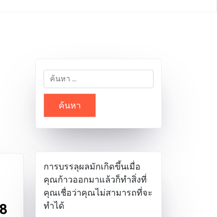
ค้นหา
สำหรับ:
การบรรลุผลมักเกิดขึ้นเมื่อ
คุณก้าวออกมาแล้วก็ทำสิ่งที่
คุณเชื่อว่าคุณไม่สามารถที่จะ
ทำได้
88