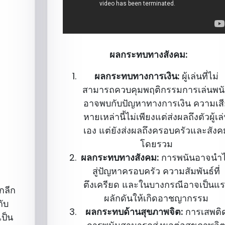
ผลกระทบทางสังคม:
ผลกระทบทางการเงิน:
ผู้เล่นที่ไม่
สามารถควบคุมพฤติกรรมการเล่นพน
อาจพบกับปัญหาทางการเงิน ความเสี
หายเหล่านี้ไม่เพียงแต่ส่งผลถึงตัวผู้เล
เอง แต่ยังส่งผลถึงครอบครัวและสังค
โดยรวม
ผลกระทบทางสังคม:
การพนันอาจนำ
สู่ปัญหาครอบครัว ความสัมพันธ์ที่
ตึงเครียด และในบางกรณีอาจเป็นแร
กลีก
ผลักดันให้เกิดอาชญากรรม
ับ
ผลกระทบด้านสุขภาพจิต:
การเสพติ
เป็น