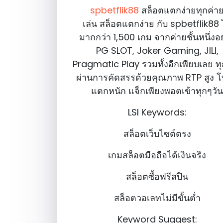
spbetflik88
สล็อตแตกง่ายทุกค่า
เล่น สล็อตแตกง่าย กับ spbetflik88 
มากกว่า 1,500 เกม จากค่ายชั้นหนึ่งอ
PG SLOT, Joker Gaming, JILI,
Pragmatic Play รวมทั้งอีกเพียบเลย ท
ผ่านการคัดสรรด้วยคุณภาพ RTP สูง โ
แตกหนัก แจ็กเพียงพอตเข้าทุกๆวั
LSI Keywords:
สล็อตเว็บไซต์ตรง
เกมสล็อตมือถือได้เงินจริง
สล็อตซื้อฟรีสปิน
สล็อตวอเลทไม่มีขั้นต่ำ
Keyword Suggest: