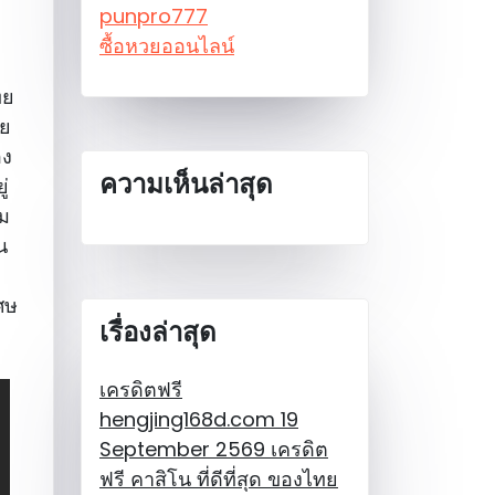
punpro777
ซื้อหวยออนไลน์
ทย
ดย
อง
ความเห็นล่าสุด
ู่
ม
น
ศษ
เรื่องล่าสุด
เครดิตฟรี
hengjing168d.com 19
September 2569 เครดิต
ฟรี คาสิโน ที่ดีที่สุด ของไทย