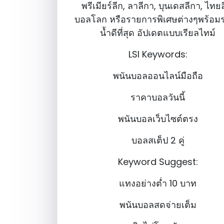
พรีเมียร์ลีก, ลาลีกา, บุนเดสลีกา, ไทยล
บอลโลก หรือรายการพิเศษต่างๆพร้อม
น้ำดีที่สุด อัปเดตแบบเรียลไทม์
LSI Keywords:
พนันบอลออนไลน์มือถือ
ราคาบอลวันนี้
พนันบอลเว็บไซต์ตรง
บอลสเต็ป 2 คู่
Keyword Suggest:
แทงอย่างต่ำ 10 บาท
พนันบอลสดจ่ายเต็ม