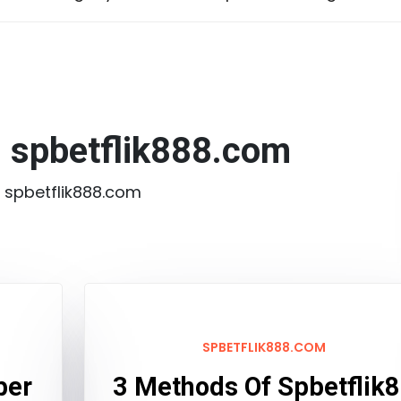
:
spbetflik888.com
spbetflik888.com
SPBETFLIK888.COM
ber
3 Methods Of Spbetflik