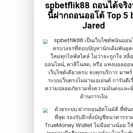
spbetflik88 ถอนได้จริง
นี้ฝากถอนออโต้ Top 5 
Jared
spbetflik88 เป็นเว็บไซต์พนันออน
ครบวงจรที่ตอบปัญหานักเดิมพันยุค
ใหม่ทุกไลฟ์สไตล์ ไม่ว่าจะถูกใจ สล็
ออนไลน์, คาสิโนสด, หรือ แทงบอลออน
เว็บไซต์เดียวครบ จบทุกบริการ มาพร
ระบบเว็บตรงไม่ผ่านเอเย่นต์ การันตีเรื
ความปลอดภัยรวมทั้งความมั่นคงและยั่
ด้านการเงิน
ด้วยระบบ ฝากถอนอัตโนมัติ ที่ทัน
ที่สุด รองรับอีกทั้งบัญชีธนาคารรวม
TrueMoney Wallet ไม่มีอย่างน้อย ใช