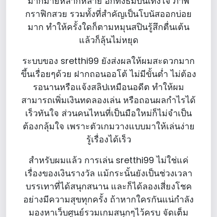
มากมายหลากหลาย อีกทั้งธีมบันเทิงใจ ภาพ
กราฟิกสวย รวมทั้งที่สำคัญเป็นโบนัสออกบ่อย
มาก ทำให้ครั้งใดก็ตามหมุนสปินรู้สึกตื่นเต้น
แล้วก็ลุ้นไม่หยุด
ระบบของ sretthi99 ยังส่งผลให้ผมสะดวกมาก
ขึ้นเรื่อยๆด้วย ฝากถอนออโต้ ไม่มีขั้นต่ำ ไม่ต้อง
รอนานหรือแจ้งสลิปเหมือนอดีต ทำให้ผม
สามารถเพิ่มเงินทดลองเล่น หรือถอนผลกำไรได้
เร็วทันใจ ส่วนคนไหนที่เป็นมือใหม่ก็ไม่จำเป็น
ต้องกลุ้มใจ เพราะตัวเกมวางแบบมาให้เล่นง่าย
รู้เรื่องได้เร็ว
สำหรับผมแล้ว การเล่น sretthi99 ไม่ใช่แค่
เรื่องของเงินรางวัล แม้กระนั้นยังเป็นช่วงเวลา
บรรเทาที่ได้สนุกสนาน และก็ได้ลองเสี่ยงโชค
อย่างมีความสุขทุกครั้ง ถ้าหากใครกันแน่กำลัง
มองหาเว็บศูนย์รวมเกมสนุกๆไว้ครบ จัดเต็ม