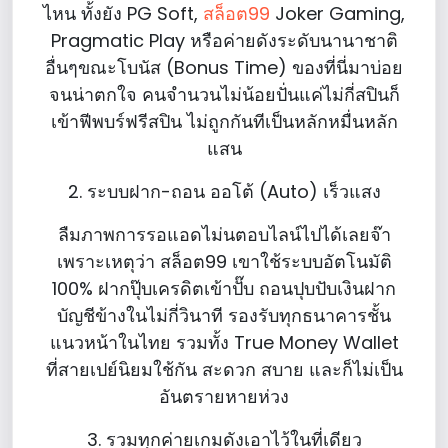
ไหน ทั้งยัง PG Soft,
สล็อต99
Joker Gaming,
Pragmatic Play หรือค่ายดังระดับนานาชาติ
อื่นๆขณะโบนัส (Bonus Time) ของที่นี่มาบ่อย
จนน่าตกใจ คนจำนวนไม่น้อยปั่นแค่ไม่กี่สปินก็
เข้าฟีพบร์ฟรีสปิน ไม่ถูกกันทีเป็นหลักหมื่นหลัก
แสน
2. ระบบฝาก-ถอน ออโต้ (Auto) เร็วแสง
ลืมภาพการรอแอดไม่นตอบไลน์ไปได้เลยจ๊า
เพราะเหตุว่า สล็อต99 เขาใช้ระบบอัตโนมัติ
100% ฝากปุ๊บเครดิตเข้าปั๊บ ถอนปุบปับเงินฝาก
บัญชีข้างในไม่กี่วินาที รองรับทุกธนาคารชั้น
แนวหน้าในไทย รวมทั้ง True Money Wallet
ที่สายเปย์นิยมใช้กัน สะดวก สบาย และก็ไม่เป็น
อันตรายหายห่วง
3. รวมทุกค่ายเกมดังเอาไว้ในที่เดียว