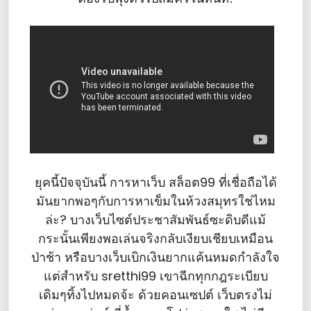
ยุคนี้ปัจจุบันนี้ การหาเว็บ สล็อต99 ที่เชื่อถือได้
มันยากพอๆกับการหาเข็มในห้วงสมุทรใช่ไหม
ล่ะ? บางเว็บไซต์ประชาสัมพันธ์ซะดิบดีแม้
กระนั้นเพียงพอเล่นจริงกลับเงียบเชียบเหมือน
ป่าช้า หรือบางเว็บเบิกเงินยากแค้นหมดกำลังใจ
แต่สำหรับ sretthi99 เขาฉีกทุกกฎระเบียบ
เดิมๆทิ้งไปหมดจ้ะ ด้วยคอนเซปต์ เว็บตรงไม่