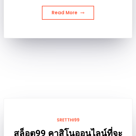
Read More
SRETTHI99
สล็อต99 คาสิโนออนไลน์ที่จะ