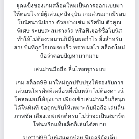
จุดแข็งของเกมสล็อตใหม่เป็นการออกแบบมา
ให้ตอบโจทย์ผู้เล่นยุคปัจจุบัน เกมส่วนมากมีรอบ
โบนัสนานัปการ ตัวอย่างเช่น ฟรีสปิน ตัวคูณ
พิเศษ ระบบสะสมรางวัล หรือฟีเจอร์ซื้อโบนัส
ทำให้ไม่ต้องรอนานก็มีลุ้นผลกำไร ยิ่งสำหรับ
สายปั่นที่ถูกใจเกมจบเร็ว ทราบผลไว สล็อตใหม่
ถือว่าตอบปัญหามากมาย
เล่นผ่านมือถือ ลื่นไหลทุกระบบ
เกม สล็อต99 มาใหม่ถูกปรับปรุงให้รองรับการ
เล่นบนโทรศัพท์เคลื่อนที่เป็นหลัก ไม่ต้องดาวน์
โหลดแอปให้ยุ่งยาก เพียงเข้าเล่นผ่านเว็บก็สนุก
ได้ในทันที จอถูกปรับให้เหมาะกับมือถือ เล่นลื่น
ภาพชัด เสียงเอฟเฟกต์ครบ ไม่ว่าจะเป็นสมาร์ต
โฟนหรือแท็บเล็ตก็เล่นได้สบาย
sretthi99 โบนัสแตกบ่อย ฟีเจอร์จัดเต็ม