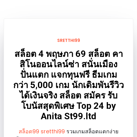
SRETTHI99
สล็อต 4 พฤษภา 69 สล็อต คา
สิโนออนไลน์ซ่า สนั่นเมือง
ปั่นแตก แจกทุนฟรี ธีมเกม
กว่า 5,000 เกม นักเดิมพันรีวิว
ได้เงินจริง สล็อต สมัคร รับ
โบนัสสุดพิเศษ Top 24 by
Anita St99.ltd
สล็อต99
sretthi99
รวมเกมสล็อตแตกง่าย