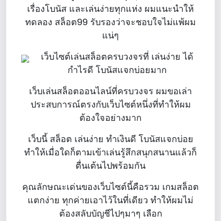
เรื่องโบนัส และเล่นง่ายทุกแห่ง ผมแนะนำให้
ทดลอง สล็อต99 รับรองว่าจะชอบใจไม่แพ้ผม
แน่ๆ
เว็บไซต์เล่นสล็อตครบวงจรที่ เล่นง่าย ได้
กำไรดี โบนัสแจกบ่อยมาก
เว็บเล่นสล็อตออนไลน์ที่ครบวงจร ผมขอเล่า
ประสบการณ์ตรงกับเว็บไซต์หนึ่งที่ทำให้ผม
ต้องใจอย่างมาก
เว็บนี้ สล็อต เล่นง่าย ทำเงินดี โบนัสแจกบ่อย
ทำให้เมื่อใดก็ตามเข้าเล่นรู้สึกสนุกสนานแล้วก็
ตื่นเต้นไปพร้อมกัน
คุณลักษณะเด่นของเว็บไซต์นี้คือรวม เกมสล็อต
แตกง่าย ทุกค่ายเอาไว้ในที่เดียว ทำให้ผมไม่
ต้องสลับบัญชีไปๆมาๆ เลือก