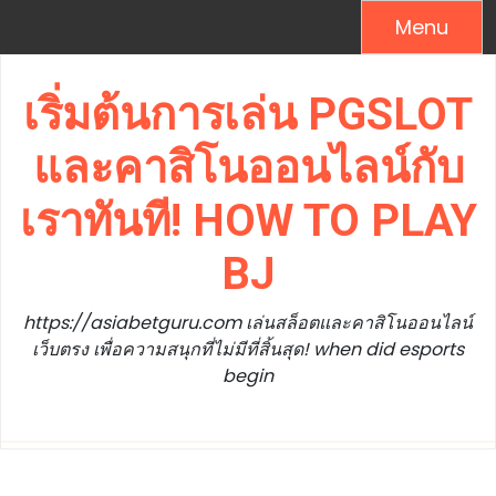
Skip
Menu
to
content
เริ่มต้นการเล่น PGSLOT
และคาสิโนออนไลน์กับ
เราทันที! HOW TO PLAY
BJ
https://asiabetguru.com เล่นสล็อตและคาสิโนออนไลน์
เว็บตรง เพื่อความสนุกที่ไม่มีที่สิ้นสุด! when did esports
begin