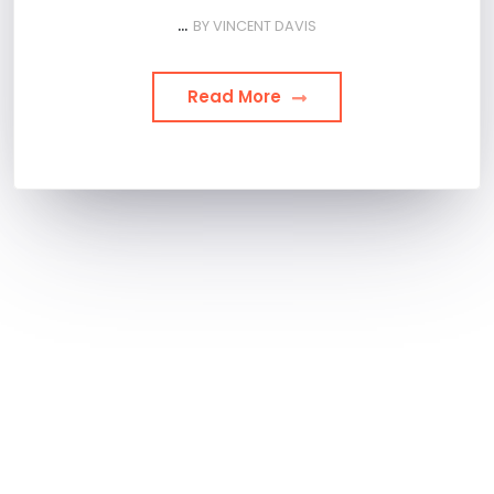
…
BY
VINCENT DAVIS
Read More