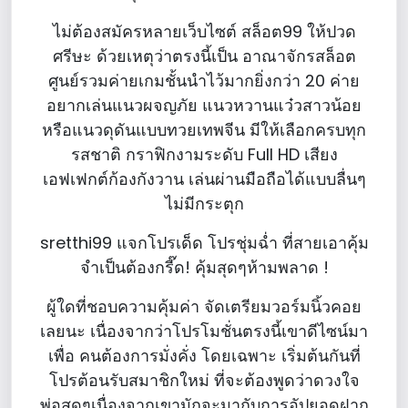
ไม่ต้องสมัครหลายเว็บไซต์ สล็อต99 ให้ปวด
ศรีษะ ด้วยเหตุว่าตรงนี้เป็น อาณาจักรสล็อต
ศูนย์รวมค่ายเกมชั้นนำไว้มากยิ่งกว่า 20 ค่าย
อยากเล่นแนวผจญภัย แนวหวานแว๋วสาวน้อย
หรือแนวดุดันแบบทวยเทพจีน มีให้เลือกครบทุก
รสชาติ กราฟิกงามระดับ Full HD เสียง
เอฟเฟกต์ก้องกังวาน เล่นผ่านมือถือได้แบบลื่นๆ
ไม่มีกระตุก
sretthi99 แจกโปรเด็ด โปรชุ่มฉ่ำ ที่สายเอาคุ้ม
จำเป็นต้องกรี๊ด! คุ้มสุดๆห้ามพลาด !
ผู้ใดที่ชอบความคุ้มค่า จัดเตรียมวอร์มนิ้วคอย
เลยนะ เนื่องจากว่าโปรโมชั่นตรงนี้เขาดีไซน์มา
เพื่อ คนต้องการมั่งคั่ง โดยเฉพาะ เริ่มต้นกันที่
โปรต้อนรับสมาชิกใหม่ ที่จะต้องพูดว่าดวงใจ
พ่อสุดๆเนื่องจากเขามักจะมากับการอัปยอดฝาก