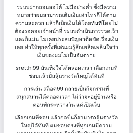
ระบบฝากถอนออโต้ ไม่มีอย่างต่ำ ซึ่งมีความ
หมายว่าผมสามารถเติมเงินเท่าไหร่ก็ได้ตาม
ความสะดวก แล้วก็เบิกเงินได้โดยทันทีโดยไม่
ต้องรอคอยเจ้าหน้าที่ ระบบดำเนินการรวดเร็ว
และก็แม่น ไม่เคยประสบปัญหาติดขัดเรื่องเงิน
เลย ทำให้ทุกครั้งที่เล่นผมรู้สึกเพลิดเพลินใจว่า
เงินของผมไม่เป็นอันตราย
sretthi99 บันเทิงใจได้ตลอดเวลา เลือกเกมที่
ชอบแล้วปั่นลุ้นรางวัลใหญ่ได้ทันที
การเล่น สล็อต99 กลายเป็นกิจกรรมที่
สนุกสนานได้ตลอดเวลา ไม่ว่าจะอยู่บ้านหรือ
ตอนพักระหว่างวัน แค่เปิดเว็บ
เลือกเกมที่ชอบ แล้วกดปั่นก็สามารถลุ้นรางวัล
ใหญ่ได้ทันที ผมชอบตรงที่ทุกเกมมีความ