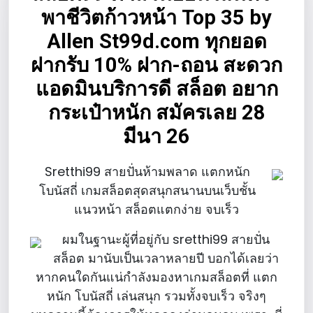
พาชีวิตก้าวหน้า Top 35 by
Allen St99d.com ทุกยอด
ฝากรับ 10% ฝาก-ถอน สะดวก
แอดมินบริการดี สล็อต อยาก
กระเป๋าหนัก สมัครเลย 28
มีนา 26
Sretthi99 สายปั่นห้ามพลาด แตกหนัก
โบนัสถี่ เกมสล็อตสุดสนุกสนานบนเว็บชั้น
แนวหน้า สล็อตแตกง่าย จบเร็ว
ผมในฐานะผู้ที่อยู่กับ sretthi99 สายปั่น
สล็อต มานับเป็นเวลาหลายปี บอกได้เลยว่า
หากคนใดกันแน่กำลังมองหาเกมสล็อตที่ แตก
หนัก โบนัสถี่ เล่นสนุก รวมทั้งจบเร็ว จริงๆ