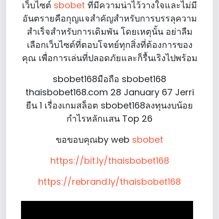
เว็บไซต์
sbobet
ที่มีความน่าไว้วางใจและไม่มี
อันตรายคือกุญแจสำคัญสำหรับการบรรลุความ
สำเร็จสำหรับการเดิมพัน โดยเหตุนั้น อย่าลืม
เลือกเว็บไซต์ที่ตอบโจทย์ทุกสิ่งที่ต้องการของ
คุณ เพื่อการเล่นที่ปลอดภัยและก็รื้นเริงไปพร้อม
sbobet168มือถือ sbobet168
thaisbobet168.com 28 January 67 Jerri
ยืน 1 เรื่องเกมสล็อต sbobet168ลงทุนงบน้อย
กำไรหลักแสน Top 26
ขอขอบคุณby web
sbobet
https://bit.ly/thaisbobet168
https://rebrand.ly/thaisbobet168