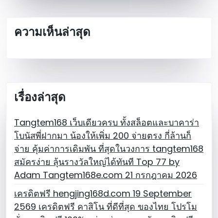
ความเห็นล่าสุด
เรื่องล่าสุด
Tangtem168 เว็บเดียวครบ ทั้งสล็อตและบาคาร่า
โบนัสพี่ฝากมา น้องให้เพิ่ม 200 จ่ายตรง กี่ล้านก็
จ่าย คุ้มค่าการเดิมพัน ที่สุดในวงการ tangtem168
สมัครง่าย ลุ้นรางวัลใหญ่ได้ทันที Top 77 by
Adam Tangtem168e.com 21 กรกฎาคม 2026
เครดิตฟรี hengjing168d.com 19 September
2569 เครดิตฟรี คาสิโน ที่ดีที่สุด ของไทย โปรโม