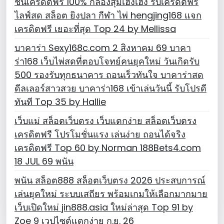
ชั่นเครดิตฟรี 100% กล่องสุ่มเฮงเฮง รับเครดิตฟรี
ไลฟ์สด สล็อต ยิงปลา กีฬา ไพ่ hengjing168 แจก
เครดิตฟรี เยอะที่สุด Top 24 by Mellissa
บาคาร่า Sexy168c.com 2 สิงหาคม 69 บาคา
ร่า168 เว็บไพ่สดที่ตอบโจทย์คนยุคใหม่ วันเกิดรับ
500 รองรับทุกธนาคาร ถอนเร็วทันใจ บาคาร่าสด
ดีลเลอร์สาวสวย บาคาร่า168 เข้าเล่นวันนี้ รับโปรดี
ทันที Top 35 by Hallie
เว็บแม่ สล็อตเว็บตรง เว็บแตกง่าย สล็อตเว็บตรง
เครดิตฟรี โปรโมชั่นแรง เล่นง่าย ถอนได้จริง
เครดิตฟรี Top 60 by Norman 188Bets4.com
18 JUL 69 พนัน
พนัน สล็อต888 สล็อตเว็บตรง 2026 ประสบการณ์
เล่นยุคใหม่ ระบบเสถียร พร้อมเกมให้เลือกมากมาย
เว็บเปิดใหม่ jin888.asia ใหม่ล่าสุด Top 91 by
Zoe 9 เวปไซต์แตกง่าย ก.ย. 26