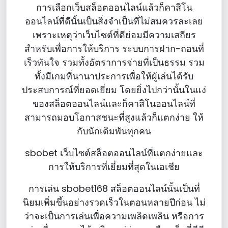
การเลือกเว็บสล็อตออนไลน์แล้วก็คาสิโน
ออนไลน์ที่ดีนั้นเป็นสิ่งจำเป็นที่ไม่สมควรละเลย
เพราะเหตุว่าเว็บไซต์ที่ดีย่อมมีความเสถียร
สำหรับเพื่อการให้บริการ ระบบการฝาก-ถอนที่
เร็วทันใจ รวมทั้งอัตราการจ่ายที่เป็นธรรม รวม
ทั้งมีเกมที่นานาประการเพื่อให้ผู้เล่นได้รับ
ประสบการณ์ที่ยอดเยี่ยม โดยยิ่งไปกว่านั้นในแง่
ของสล็อตออนไลน์และก็คาสิโนออนไลน์ที่
สามารถมอบโอกาสชนะที่สูงแล้วก็แตกง่าย ให้
กับนักเดิมพันทุกคน
sbobet เว็บไซต์สล็อตออนไลน์ที่แตกง่ายและ
การให้บริการที่เยี่ยมที่สุดในเอเชีย
การเล่น sbobet168 สล็อตออนไลน์นั้นเป็นที่
นิยมเพิ่มขึ้นอย่างรวดเร็วในตอนหลายปีก่อน ไม่
ว่าจะเป็นการเล่นเพื่อความเพลิดเพลิน หรือการ