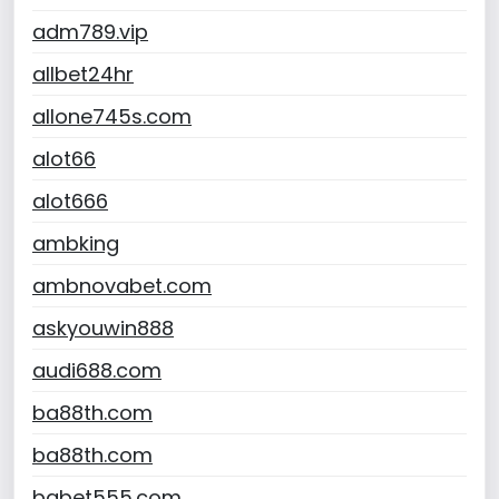
adm789.vip
allbet24hr
allone745s.com
alot66
alot666
ambking
ambnovabet.com
askyouwin888
audi688.com
ba88th.com
ba88th.com
babet555.com