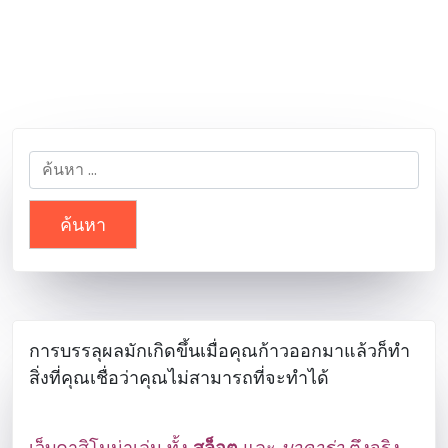
ค้นหา
สำหรับ:
การบรรลุผลมักเกิดขึ้นเมื่อคุณก้าวออกมาแล้วก็ทำ
สิ่งที่คุณเชื่อว่าคุณไม่สามารถที่จะทำได้
เว็บคาสิโนน่าเล่น ทั้ง
สล็อต
และ
บาคาร่า
ตึงจริง