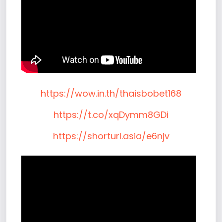
https://wow.in.th/thaisbobet168
https://t.co/xqDymm8GDi
https://shorturl.asia/e6njv