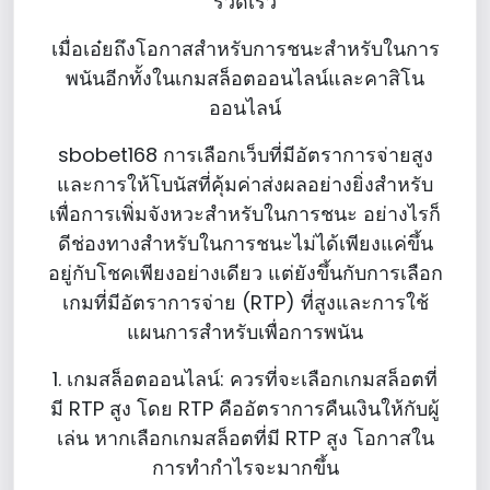
รวดเร็ว
เมื่อเอ๋ยถึงโอกาสสำหรับการชนะสำหรับในการ
พนันอีกทั้งในเกมสล็อตออนไลน์และคาสิโน
ออนไลน์
sbobet168 การเลือกเว็บที่มีอัตราการจ่ายสูง
และการให้โบนัสที่คุ้มค่าส่งผลอย่างยิ่งสำหรับ
เพื่อการเพิ่มจังหวะสำหรับในการชนะ อย่างไรก็
ดีช่องทางสำหรับในการชนะไม่ได้เพียงแค่ขึ้น
อยู่กับโชคเพียงอย่างเดียว แต่ยังขึ้นกับการเลือก
เกมที่มีอัตราการจ่าย (RTP) ที่สูงและการใช้
แผนการสำหรับเพื่อการพนัน
1. เกมสล็อตออนไลน์: ควรที่จะเลือกเกมสล็อตที่
มี RTP สูง โดย RTP คืออัตราการคืนเงินให้กับผู้
เล่น หากเลือกเกมสล็อตที่มี RTP สูง โอกาสใน
การทำกำไรจะมากขึ้น