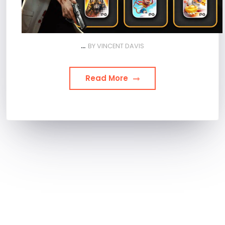
…
BY
VINCENT DAVIS
Read More