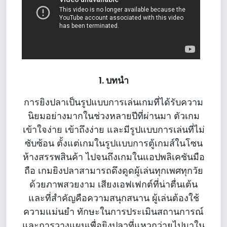
1. บทนำ
การยิงปลาเป็นรูปแบบการเล่นเกมที่ได้รับความ
นิยมอย่างมากในช่วงหลายปีที่ผ่านมา ตัวเกม
เข้าใจง่าย เข้าถึงง่าย และมีรูปแบบการเล่นที่ไม่
ซับซ้อน ตั้งแต่เกมในรูปแบบการตู้เกมส์ในโซน
ห้างสรรพสินค้า ไปจนถึงเกมในแอปพลิเคชันมือ
ถือ เกมยิงปลาสามารถดึงดูดผู้เล่นทุกเพศทุกวัย
ด้วยภาพสวยงาม เสียงเอฟเฟกต์ที่น่าตื่นเต้น
และที่สำคัญคือความสนุกสนาน ผู้เล่นต้องใช้
ความแม่นยำ ทักษะในการประเมินสถานการณ์
และการวางแผนเพื่อยิงปลาที่แหวกว่ายไปมาใน