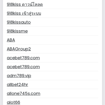
918kiss ดาวน์โหลด
918kiss เข้าสู่ระบบ
918kissauto
918kissme
ABA
ABAGroup2
acebet789.com
acebet789.com
adm789.vip
allbet24hr
allone745s.com
alot66