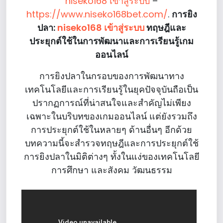
niseko168 เข้าสู่ระบบ
–
https://www.niseko168bet.com/
.
การยิง
ปลา:
niseko168 เข้าสู่ระบบ
ทฤษฎีและ
ประยุกต์ใช้ในการพัฒนาและการเรียนรู้เกม
ออนไลน์
การยิงปลาในกรอบของการพัฒนาทาง
เทคโนโลยีและการเรียนรู้ในยุคปัจจุบันถือเป็น
ปรากฏการณ์ที่น่าสนใจและสำคัญไม่เพียง
เฉพาะในบริบทของเกมออนไลน์ แต่ยังรวมถึง
การประยุกต์ใช้ในหลายๆ ด้านอื่นๆ อีกด้วย
บทความนี้จะสำรวจทฤษฎีและการประยุกต์ใช้
การยิงปลาในมิติต่างๆ ทั้งในแง่ของเทคโนโลยี
การศึกษา และสังคม วัฒนธรรม