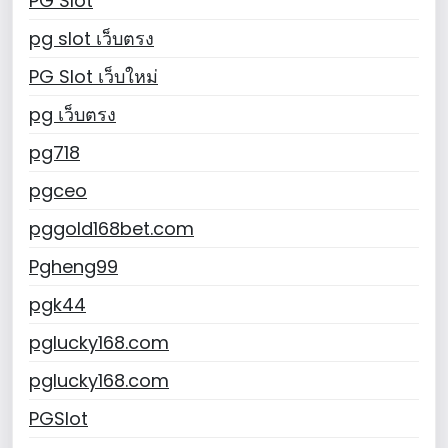
PG Slot
pg slot เว็บตรง
PG Slot เว็บใหม่
pg เว็บตรง
pg718
pgceo
pggold168bet.com
Pgheng99
pgk44
pglucky168.com
pglucky168.com
PGSlot