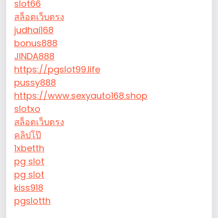
slot66
สล็อตเว็บตรง
judhai168
bonus888
JINDA888
https://pgslot99.life
pussy888
https://www.sexyauto168.shop
slotxo
สล็อตเว็บตรง
คลิปโป๊
1xbetth
pg slot
pg slot
kiss918
pgslotth