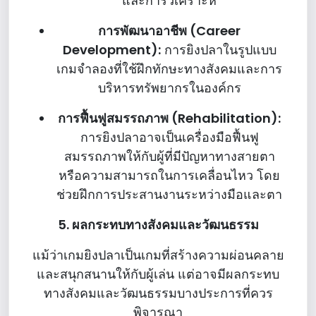
และการวิเคราะห์
การพัฒนาอาชีพ (Career
Development):
การยิงปลาในรูปแบบ
เกมจำลองที่ใช้ฝึกทักษะทางสังคมและการ
บริหารทรัพยากรในองค์กร
การฟื้นฟูสมรรถภาพ (Rehabilitation):
การยิงปลาอาจเป็นเครื่องมือฟื้นฟู
สมรรถภาพให้กับผู้ที่มีปัญหาทางสายตา
หรือความสามารถในการเคลื่อนไหว โดย
ช่วยฝึกการประสานงานระหว่างมือและตา
5. ผลกระทบทางสังคมและวัฒนธรรม
แม้ว่าเกมยิงปลาเป็นเกมที่สร้างความผ่อนคลาย
และสนุกสนานให้กับผู้เล่น แต่อาจมีผลกระทบ
ทางสังคมและวัฒนธรรมบางประการที่ควร
พิจารณา