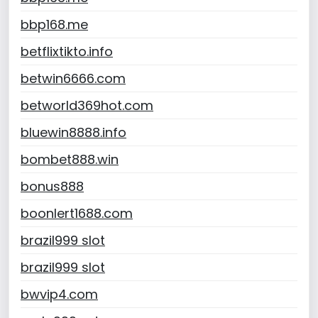
bbp168.me
betflixtikto.info
betwin6666.com
betworld369hot.com
bluewin8888.info
bombet888.win
bonus888
boonlert1688.com
brazil999 slot
brazil999 slot
bwvip4.com