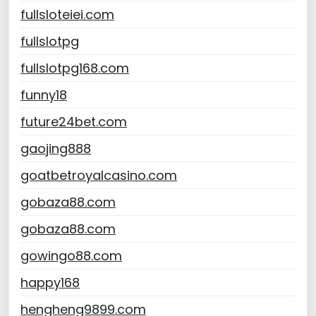
fullsloteiei.com
fullslotpg
fullslotpg168.com
funny18
future24bet.com
gaojing888
goatbetroyalcasino.com
gobaza88.com
gobaza88.com
gowingo88.com
happy168
hengheng9899.com