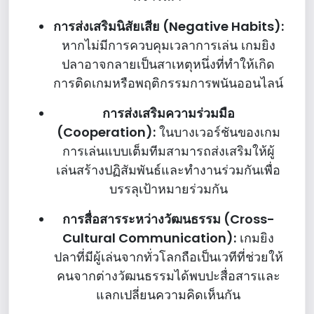
การส่งเสริมนิสัยเสีย (Negative Habits):
หากไม่มีการควบคุมเวลาการเล่น เกมยิง
ปลาอาจกลายเป็นสาเหตุหนึ่งที่ทำให้เกิด
การติดเกมหรือพฤติกรรมการพนันออนไลน์
การส่งเสริมความร่วมมือ
(Cooperation):
ในบางเวอร์ชันของเกม
การเล่นแบบเต็มทีมสามารถส่งเสริมให้ผู้
เล่นสร้างปฏิสัมพันธ์และทำงานร่วมกันเพื่อ
บรรลุเป้าหมายร่วมกัน
การสื่อสารระหว่างวัฒนธรรม (Cross-
Cultural Communication):
เกมยิง
ปลาที่มีผู้เล่นจากทั่วโลกถือเป็นเวทีที่ช่วยให้
คนจากต่างวัฒนธรรมได้พบปะสื่อสารและ
แลกเปลี่ยนความคิดเห็นกัน