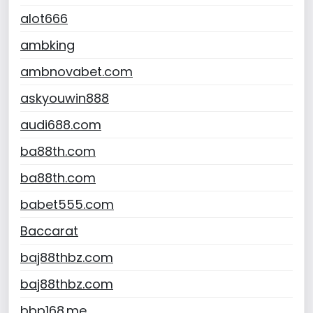
alot666
ambking
ambnovabet.com
askyouwin888
audi688.com
ba88th.com
ba88th.com
babet555.com
Baccarat
baj88thbz.com
baj88thbz.com
bbp168.me