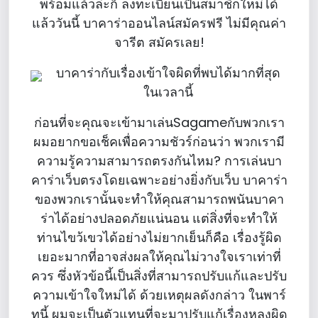
พร้อมแล้วล่ะก็ ลงทะเบียนเป็นสมาชิกใหม่ได้
แล้ววันนี้ บาคาร่าออนไลน์สมัครฟรี ไม่มีคุณค่า
จารีต สมัครเลย!
บาคาร่ากับเรื่องเข้าใจผิดที่พบได้มากที่สุด
ในเวลานี้
ก่อนที่จะคุณจะเข้ามาเล่นSagameกับพวกเรา
ผมอยากขอเช็คเพื่อความชัวร์ก่อนว่า พวกเรามี
ความรู้ความสามารถตรงกันไหม? การเล่นบา
คาร่าเว็บตรงโดยเฉพาะอย่างยิ่งกับเว็บ บาคาร่า
ของพวกเรานั้นจะทำให้คุณสามารถพนันบาคา
ร่าได้อย่างปลอดภัยแน่นอน แต่สิ่งที่จะทำให้
ท่านไขว้เขวได้อย่างไม่ยากเย็นก็คือ เรื่องรู้ผิด
เยอะมากที่อาจส่งผลให้คุณไม่วางใจเราเท่าที่
ควร ซึ่งหัวข้อนี้เป็นสิ่งที่สามารถปรับแก้และปรับ
ความเข้าใจใหม่ได้ ด้วยเหตุผลดังกล่าว ในพาร์
ทนี้ ผมจะเป็นตัวแทนที่จะมาปรับแก้เรื่องหลงผิด