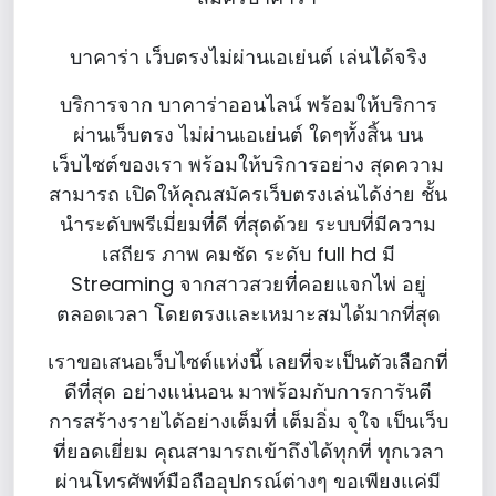
บาคาร่า เว็บตรงไม่ผ่านเอเย่นต์ เล่นได้จริง
บริการจาก บาคาร่าออนไลน์ พร้อมให้บริการ
ผ่านเว็บตรง ไม่ผ่านเอเย่นต์ ใดๆทั้งสิ้น บน
เว็บไซต์ของเรา พร้อมให้บริการอย่าง สุดความ
สามารถ เปิดให้คุณสมัครเว็บตรงเล่นได้ง่าย ชั้น
นำระดับพรีเมี่ยมที่ดี ที่สุดด้วย ระบบที่มีความ
เสถียร ภาพ คมชัด ระดับ full hd มี
Streaming จากสาวสวยที่คอยแจกไพ่ อยู่
ตลอดเวลา โดยตรงและเหมาะสมได้มากที่สุด
เราขอเสนอเว็บไซต์แห่งนี้ เลยที่จะเป็นตัวเลือกที่
ดีที่สุด อย่างแน่นอน มาพร้อมกับการการันตี
การสร้างรายได้อย่างเต็มที่ เต็มอิ่ม จุใจ เป็นเว็บ
ที่ยอดเยี่ยม คุณสามารถเข้าถึงได้ทุกที่ ทุกเวลา
ผ่านโทรศัพท์มือถืออุปกรณ์ต่างๆ ขอเพียงแค่มี