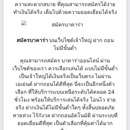
ความสะดวกสบาย ที่คุณสามารถสมัครได้ง่าย
ทำเงินได้จริง เต็มไปด้วยความยอดเยี่ยมได้จริง
สมัครบาคาร่า
บนเว็บไซต์เจ้าใหญ่ ฝาก ถอน
ไม่มีขั้นต่ำ
คุณสามารถสมัคร บาคาร่าออนไลน์ ผ่าน
เว็บไซต์ของเรา ควรเลือกเล่นได้ แบบไม่มีขั้นต่ำ
เป็นเจ้าใหญ่ได้เงินจริงเป็นเว็บตรง ไม่ผ่าน
เอเย่นต์ ฝากถอนได้ดีที่สุด นี่จะเป็นอีกหนึ่งตัว
เลือก ที่ให้บริการแบบเหนือระดับได้ตลอด 24
ชั่วโมง พร้อมให้บริการเล่นได้จริง โอนไว จ่าย
จริง ฝากเงินได้ไม่มีขั้นต่ำใดๆ ทั้งสิ้นปลอดภัย
หายห่วง ไร้กังวล ฝากถอนอัตโนมัติ ผ่านระบบที่
ยอดเยี่ยมดีที่สุด เป็นตัวเลือกที่คุ้มค่าได้มาก