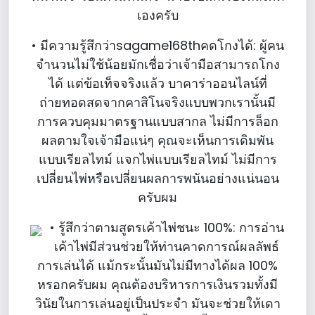
เองครับ
• มีความรู้สึกว่าsagame168thคดโกงได้: ผู้คน
จำนวนไม่ใช้น้อยมักเชื่อว่าเจ้ามือสามารถโกง
ได้ แต่ข้อเท็จจริงแล้ว บาคาร่าออนไลน์ที่
ถ่ายทอดสดจากคาสิโนจริงแบบพวกเรานั้นมี
การควบคุมมาตรฐานแบบสากล ไม่มีการล็อก
ผลตามใจเจ้ามือแน่ๆ คุณจะเห็นการเดิมพัน
แบบเรียลไทม์ แจกไพ่แบบเรียลไทม์ ไม่มีการ
เปลี่ยนไพ่หรือเปลี่ยนผลการพนันอย่างแน่นอน
ครับผม
• รู้สึกว่าตามสูตรเค้าไพ่ชนะ 100%: การอ่าน
เค้าไพ่มีส่วนช่วยให้ท่านคาดการณ์ผลลัพธ์
การเล่นได้ แม้กระนั้นมันไม่มีทางได้ผล 100%
หรอกครับผม คุณต้องบริหารการเงินรวมทั้งมี
วินัยในการเล่นอยู่เป็นประจำ มันจะช่วยให้เดา