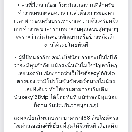
• คนที่มีเวลาน้อย: ใครกันแน่สถานที่สำหรับ
ทำงานหนักตลอดเวลา แล้วต้องการมองหา
เวลาพักผ่อนหรือบรรเทาจากความตึงเครียดใน
การทำงาน บาคาร่าเหมาะกับคุณแบบสุดๆแน่ๆ
เพราะว่าเล่นในตอนพักเบรกหรือข้างหลังเลิก
งานได้เลยโดยทันที
• ผู้ที่มีทุนจำกัด: คนไม่ใช่น้อยอาจจะเป็นไปได้
ว่าจะมีทุนจำกัด แม้กระนั้นมันไม่ใช่ปัญหาใหญ่
เลยนะครับ เนื่องจากว่าเว็บไซต์sexy168vip
ตรงของเรามีโปรโมชั่นซัพพอร์ตมากไม่น้อย
เลยทีเดียว ทำให้ท่านสามารถเริ่มเดิม
พันsexy168vip ได้โดยทันที แม้ว่าจะมีทุนน้อย
ก็ตาม รับประกันว่าสนุกแน่ๆ!
ลงทะเบียนใหม่กับเรา บาคาร่า168 เว็บไซต์ตรง
ไม่ผ่านเอเย่นต์ที่เยี่ยมที่สุดได้ในทันที เลือกเดิม