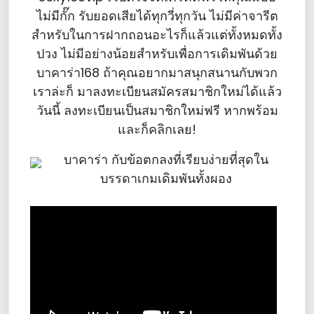
ไม่มีกั๊ก รับยอดเสียได้ทุกวี่ทุกวัน ไม่มีค่าจารีต
สำหรับในการฝากถอนอะไรก็แล้วแต่ทั้งหมดทั้ง
ปวง ไม่มีอย่างน้อยสำหรับเพื่อการเดิมพันด้วย
บาคาร่า168 ถ้าคุณอยากมาสนุกสนานกับพวก
เราล่ะก็ มาลงทะเบียนสมัครสมาชิกใหม่ได้แล้ว
วันนี้ ลงทะเบียนเป็นสมาชิกใหม่ฟรี หากพร้อม
และก็คลิกเลย!
บาคาร่า กับข้อตกลงที่เรียบง่ายที่สุดใน
บรรดาเกมเดิมพันทั้งผอง