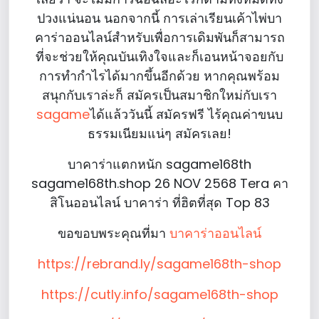
ปวงแน่นอน นอกจากนี้ การเล่าเรียนเค้าไพ่บา
คาร่าออนไลน์สำหรับเพื่อการเดิมพันก็สามารถ
ที่จะช่วยให้คุณบันเทิงใจและก็เอนหน้าจอยกับ
การทำกำไรได้มากขึ้นอีกด้วย หากคุณพร้อม
สนุกกับเราล่ะก็ สมัครเป็นสมาชิกใหม่กับเรา
sagame
ได้แล้ววันนี้ สมัครฟรี ไร้คุณค่าขนบ
ธรรมเนียมแน่ๆ สมัครเลย!
บาคาร่าแตกหนัก sagame168th
sagame168th.shop 26 NOV 2568 Tera คา
สิโนออนไลน์ บาคาร่า ที่ฮิตที่สุด Top 83
ขอขอบพระคุณที่มา
บาคาร่าออนไลน์
https://rebrand.ly/sagame168th-shop
https://cutly.info/sagame168th-shop