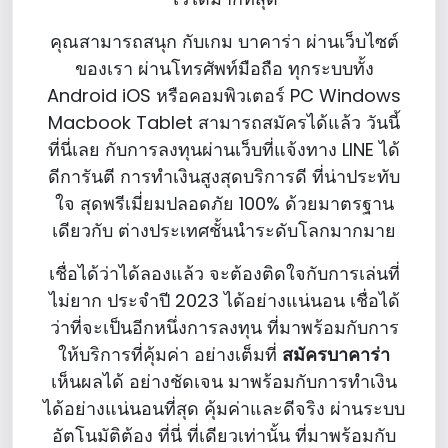
คุณสามารถสนุก กับเกม บาคาร่า ผ่านเว็บไซต์
ของเรา ผ่านโทรศัพท์มือถือ ทุกระบบทั้ง
Android iOS หรือคอมพิวเตอร์ PC Windows
Macbook Tablet สามารถสมัครได้แล้ว วันนี้
ที่นี่เลย กับการลงทุนผ่านเว็บที่แจ้งทาง LINE ได้
ดีการันตี การทำเงินสูงสุดบริการดี ที่น่าประทับ
ใจ สุดพรีเมี่ยมปลอดภัย 100% ด้วยมาตรฐาน
เดียวกับ ต่างประเทศชั้นนำระดับโลกมากมาย
เชื่อได้ว่าได้ลองแล้ว จะต้องติดใจกับการเล่นที่
ไม่ยาก ประจำปี 2023 ได้อย่างแน่นอน เชื่อได้
ว่าที่จะเป็นอีกหนึ่งการลงทุน ที่มาพร้อมกับการ
ให้บริการที่คุ้มค่า อย่างเต็มที่
สมัครบาคาร่า
เห็นผลได้ อย่างชัดเจน มาพร้อมกับการทำเงิน
ได้อย่างแน่นอนที่สุด คุ้มค่าและดีจริง ผ่านระบบ
อัตโนมัติต้อง ที่นี่ ที่เดียวเท่านั้น ที่มาพร้อมกับ