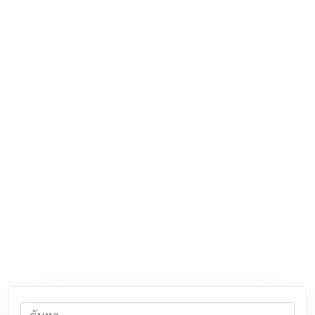
ค้นหา