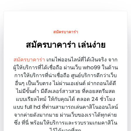
สมัครบาคาร่า
สมัครบาคาร่า เล่นง่าย
สมัครบาคาร่า
เกมไพ่ออนไลน์ที่ได้เงินจริง จาก
ผู้ให้บริการที่ได้เชื่อถือ ผ่านเว็บ who99 ในด้าน
การให้บริการที่น่าเชื่อถือ ศูนย์บริการดีกว่าเว็บ
อื่นๆ เป็นเว็บตรง ไม่ผ่านเอเย่นต์ ฝากถอนได้ดี
ไม่มีขั้นต่ำ มีดีลเลอร์สาวสวย ที่คอยสตรีมสด
แบบเรียลไทม์ ให้กับคุณได้ ตลอด 24 ชั่วโมง
แบบ full hd ที่ท่านสามารถเล่นคาสิโนออนไลน์
จากค่ายดังมากมาย ผ่านเว็บของเราได้ทุกค่าย
ซึ่ง ที่นี่ พร้อมให้บริการและรวบรวมเกมคาสิโน
ไว้ได้มากที่สุด