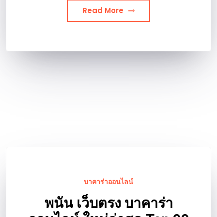
Read More
บาคาร่าออนไลน์
พนัน เว็บตรง บาคาร่า