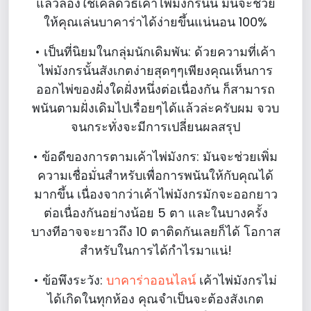
แล้วลองใช้เคล็ดวิธีเค้าไพ่มังกรนั้น มันจะช่วย
ให้คุณเล่นบาคาร่าได้ง่ายขึ้นแน่นอน 100%
• เป็นที่นิยมในกลุ่มนักเดิมพัน: ด้วยความที่เค้า
ไพ่มังกรนั้นสังเกตง่ายสุดๆๆเพียงคุณเห็นการ
ออกไพ่ของฝั่งใดฝั่งหนึ่งต่อเนื่องกัน ก็สามารถ
พนันตามฝั่งเดิมไปเรื่อยๆได้แล้วล่ะครับผม จวบ
จนกระทั่งจะมีการเปลี่ยนผลสรุป
• ข้อดีของการตามเค้าไพ่มังกร: มันจะช่วยเพิ่ม
ความเชื่อมั่นสำหรับเพื่อการพนันให้กับคุณได้
มากขึ้น เนื่องจากว่าเค้าไพ่มังกรมักจะออกยาว
ต่อเนื่องกันอย่างน้อย 5 ตา และในบางครั้ง
บางทีอาจจะยาวถึง 10 ตาติดกันเลยก็ได้ โอกาส
สำหรับในการได้กำไรมาแน่!
• ข้อพึงระวัง:
บาคาร่าออนไลน์
เค้าไพ่มังกรไม่
ได้เกิดในทุกห้อง คุณจำเป็นจะต้องสังเกต