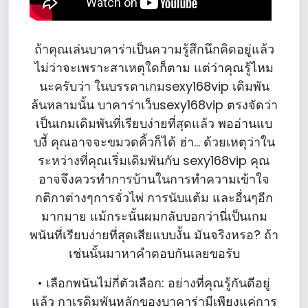
ถ้าคุณเล่นบาคาร่าเป็นความรู้สึกนึกคิดอยู่แล้ว
ไม่ว่าจะเพราะสาเหตุใดก็ตาม แต่ว่าคุณรู้ไหม
นะครับว่า ในบรรดาเกมsexy168vip เดิมพัน
ล้นหลามนั้น บาคาร่าเว็บsexy168vip ตรงจัดว่า
เป็นเกมเดิมพันที่เรียบง่ายที่สุดแล้ว พออ่านแบ
บงี้ คุณอาจจะขมวดคิ้วก็ได้ ฮ่า… ด้วยเหตุว่าใน
ระหว่างที่คุณเริ่มเดิมพันกับ sexy168vip คุณ
อาจจึงควรทำการบ้านในการทำความเข้าใจ
กติกาต่างๆการจั่วไพ่ การนับแต้ม และอื่นๆอีก
มากมาย แม้กระนั้นผมกลับบอกว่านี่เป็นเกม
พนันที่เรียบง่ายที่สุดเสียแบบงั้น มันจริงหรอ? ถ้า
เช่นนั้นมาหาคำตอบกันเลยขอรับ
• เลือกพนันไม่กี่ตัวเลือก: อย่างที่คุณรู้กันดีอยู่
แล้ว กาเรดิมพันหลักของบาคาร่ามีเพียงแค่การ