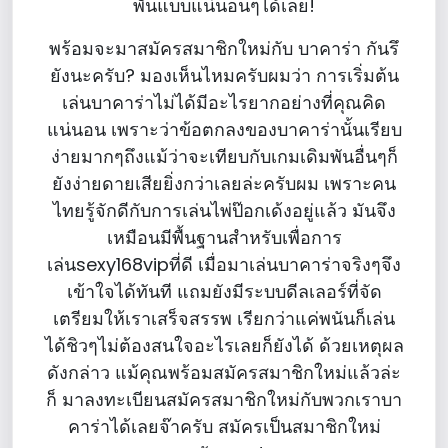
พันแบบแน่นอนๆได้เลย!
พร้อมจะมาสมัครสมาชิกใหม่กับ บาคาร่า กันรึ
ยังนะครับ? มองเห็นไหมครับผมว่า การเริ่มต้น
เล่นบาคาร่าไม่ได้มีอะไรยากอย่างที่คุณคิด
แน่นอน เพราะว่าข้อตกลงของบาคาร่านั้นเรียบ
ง่ายมากๆถึงแม้ว่าจะเทียบกับเกมเดิมพันอื่นๆก็
ยังง่ายดายเสียยิ่งกว่าเลยล่ะครับผม เพราะคน
ไทยรู้จักดีกับการเล่นไพ่ป๊อกเด้งอยู่แล้ว มันจึง
เหมือนมีพื้นฐานสำหรับเพื่อการ
เล่นsexy168vipที่ดี เมื่อมาเล่นบาคาร่าจริงๆจึง
เข้าใจได้ทันที แถมยังมีระบบดีลเลอร์ที่จัด
เตรียมให้เราเสร็จสรรพ เรียกว่าแค่พนันก็เล่น
ได้ชิวๆไม่ต้องสนใจอะไรเลยก็ยังได้ ด้วยเหตุผล
ดังกล่าว แม้คุณพร้อมสมัครสมาชิกใหม่แล้วล่ะ
ก็ มาลงทะเบียนสมัครสมาชิกใหม่กับพวกเราบา
คาร่าได้เลยจ๊าครับ สมัครเป็นสมาชิกใหม่